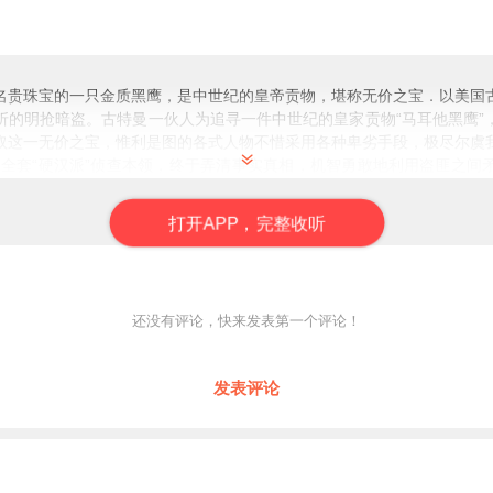
他黑鹰（无背景音乐）
名贵珠宝的一只金质黑鹰，是中世纪的皇帝贡物，堪称无价之宝．以美国
折的明抢暗盗。古特曼一伙人为追寻一件中世纪的皇家贡物“马耳他黑鹰”
取这一无价之宝，惟利是图的各式人物不惜采用各种卑劣手段，极尽尔虞
了全套“硬汉派”侦查本领，终于弄清事实真相，机智勇敢地利用盗匪之间
图的各式人物在抢宝过程中采取各种卑劣手段极尽勾心斗角之能事。私家
敢地利用矛盾，各个击破，最后使这伙罪犯全部落网
打
开
A
P
P，完整收听
还没有评论，快来发表第一个评论！
发表评论