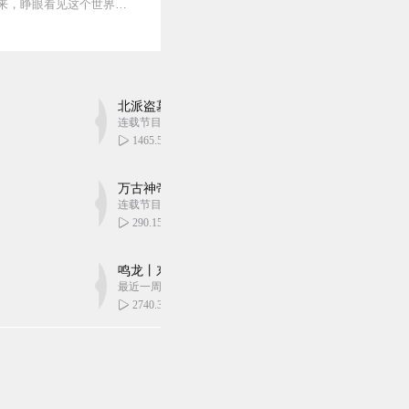
蒸汽与机械的浪潮中，谁能触及非凡？历史和黑暗的迷雾里，又是谁在耳语？我从诡秘中醒来，睁眼看见这个世界：枪械，大炮，巨舰，飞空艇，差分机；魔药，占卜，诅咒，倒吊人...
北派盗墓笔记丨头陀渊出品丨悬疑灵异丨摸金校尉丨
连载节目超四百集
1465.52万
万古神帝丨玄幻丨热血丨紫襟团队演播丨多人有声
连载节目超二百集
290.15万
鸣龙丨东方玄幻丨紫襟团队丨轻松搞笑丨多人有声
最近一周更新
2740.39万