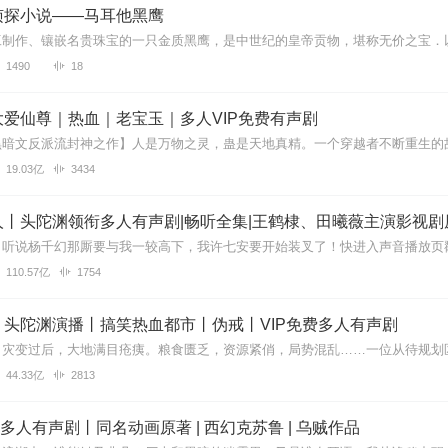
侦探小说——马耳他黑鹰
1490
18
爱仙尊｜热血｜老宝玉｜多人VIP免费有声剧
19.03亿
3434
丨头陀渊领衔多人有声剧|畅听全集|王鹤棣、田曦薇主演影视剧
110.57亿
1754
丨头陀渊演播丨搞笑热血都市丨伪戒丨VIP免费多人有声剧
44.33亿
2813
| 多人有声剧丨同名动画原著 | 西幻克苏鲁 | 乌贼作品