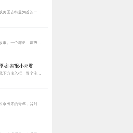
马耳他岛精工制作、镶嵌名贵珠宝的一只金质黑鹰，是中世纪的皇帝贡物，堪称无价之宝．以美国古特曼为首的一伙人，为追寻这一宝物展开了离奇曲折的明抢暗盗。古特曼一伙人为...
内容简介【黑暗文反派流封神之作】人是万物之灵，蛊是天地真精。一个穿越者不断重生的故事。一个养蛊、炼蛊、用蛊的奇特世界。配音组（男角色）老宝玉旁白...
原著|卖报小郎君
【冒泡有奖】听说杨千幻那厮要与我一较高下，我许七安要开始装叉了！快进入声音播放页戳下方输入框，冒个泡偷偷告诉我，我要用哪些诗词才能胜过他？说得好的，有赏！202...
【内容简介】灾变过后，大地满目疮痍。粮食匮乏，资源紧俏，局势混乱……一位从待规划区杀出来的青年，背对着漫天黄沙，孤身来到九区谋生，却不曾想偶然结识三五好友，一念...