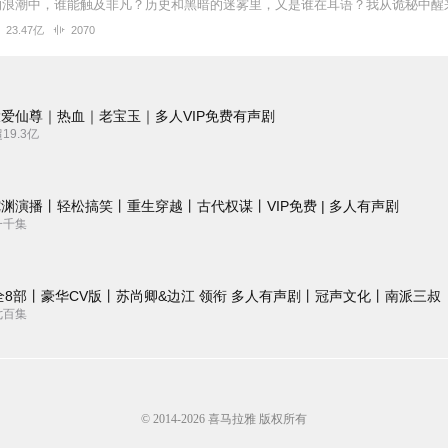
23.47亿
2070
爱仙尊｜热血｜老宝玉｜多人VIP免费有声剧
9.3亿
渊演播丨轻松搞笑丨重生穿越丨古代权谋丨VIP免费 | 多人有声剧
一千集
全8部丨豪华CV版丨苏尚卿&边江 领衔 多人有声剧丨冠声文化丨南派三叔
七百集
© 2014-
2026
喜马拉雅 版权所有