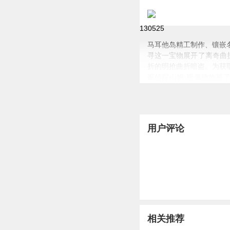
著名硬派侦探小说——马耳
迪克dico
1305
25
马耳他岛
精工制作、镶嵌
寻这一宝物展开了离奇曲
折的明抢曲折暗盗。为获
家侦探山姆·斯佩德施展
伙罪犯全部落网。惟利是
汉派
”侦查本领，机智勇
用户评论
相关推荐