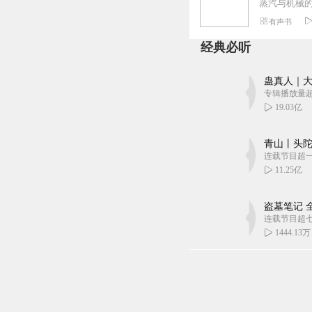
有声书
经典必听
蛊真人｜大
专辑播放量超1
19.03亿
青山丨头陀
连载节目超
11.25亿
盗墓笔记 
连载节目超
1444.13万