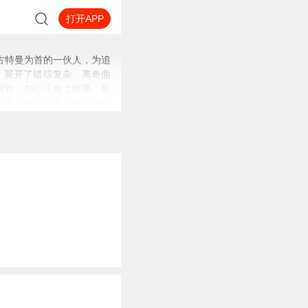
打开APP
古特曼为首的一伙人，为追
，展开了错综复杂、离奇曲
我诈、勾心斗角之能事。私
矛盾，各个击破，最后使这
侦探
山姆·斯佩德以他的“
硬