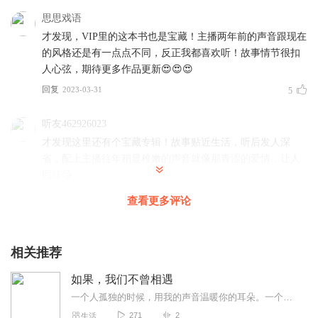
在这世间，我们不知道谁在等谁。但一切都没有关系，只要我遇见
思思戏语
了你，还是你就好。
才发现，VIP里的这本书也是宝藏！主播两年前的声音跟现在
的风格还是有一点点不同，反正我都喜欢听！故事情节很扣
作者简介丨
刘采采
人心弦，期待更多作品更新😍😍😍
四川新津人。出道十年，以字为生，以文述梦，已出版作品十余
部，独特的叙事风格自成一脉。
已出版作品：《她的城》《此情可
回复
2023-03-31
5
戒》《你一直都在》《与你有关的，我都深爱着》等。
听友462926023
才发现这里还有个宝藏专辑！故事贴近生活，听后发人深
省，配上主播往年稍显稚嫩的声音就像那青涩的爱情…让人
回味😘
回复
2023-09-07
2
查看更多评论
若天白翎
娓娓道来的声音，超赞的子夜老师。
相关推荐
回复
2025-02-19
1
如果，我们不曾相遇
一个人孤独的时候，用我的声音温暖你的耳朵。一个人伤感的时候，用我的故事鼓励你继续前进。
271
2
生活