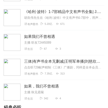
《哈利·波特》1-7部精品中文有声书全集| J.K.罗琳原著，光合积木演播
胡良伟先生在《哈利·波特》中文有声书6-7部中，用声音带领着大家继续魔法之旅。为保证作品的一致性，给大家带来完整的魔法体验，我们与版权方PottermoreP...
5.20亿
671
有声图书
如果我们不曾相遇
主播:听友72445089
67
3
生活
三体|有声书全本无删减|王明军单播|刘慈欣原著
点击听729献声精制《三体》广播剧，同样是全本会员免费畅听，快来感受声音大戏的魅力！【购买须知】1、本作品部分集数为免费试听。2、版权归原作者所有，严禁翻录成任...
7.35亿
313
有声图书
如果，我们不曾相遇
主播:秋见霜菊
342
4
生活
经典必听