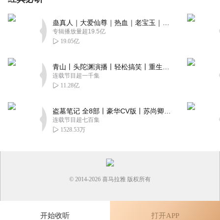
蛊真人｜大爱仙尊｜热血｜老宝玉｜多人VIP免费有声剧
专辑播放量超19.5亿
19.05亿
青山丨头陀渊演播丨轻松搞笑丨重生穿越丨古代权谋丨VIP免费 | 多人有声剧
连载节目超一千集
11.28亿
盗墓笔记 全8部丨豪华CV版丨苏尚卿&边江 领衔 多人有声剧丨冠声文化丨南派三叔
连载节目超七百集
1528.53万
© 2014-
2026
喜马拉雅 版权所有
开始收听
打开APP