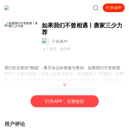
打开APP
如果我们不曾相遇丨唐家三少力
荐
子夜枫声
1.35万
139
我们处在新的“围城”，看尽命运的相逢与离别。如果我们不曾相遇，
茫茫人生奔向何地？这世上如果没有你，何谈圆满？ “我爱你，你爱
他，他爱她，她爱他”素来是成年都市男女不解的诅咒，即便是两小
无猜青梅竹马的恋爱，也敌不过岁月无情。
故事的核心是四个挚友，却又由这四个人衍生出更多的人物关系。
这些繁复的关系，就好像红尘中浮沉的你我，曾经年轻，拼死觅活
打
开
A
P
P，完整收听
非要同某个人在一起，不管结局是厮守还是别离，待到多年以后，
可曾也有回首去看，再来判断当初的选择，是对还是错。 以故事为
镜，正确审视自己的内心，是当今为爱困惑的青年男女所需要的。
而每一段爱情，都是一个小故事，用以方便忙碌的生活间隙，翻阅
用户评论
感悟。故事不长，是关于爱情，关于婚姻，关于埋在心中的疑问。