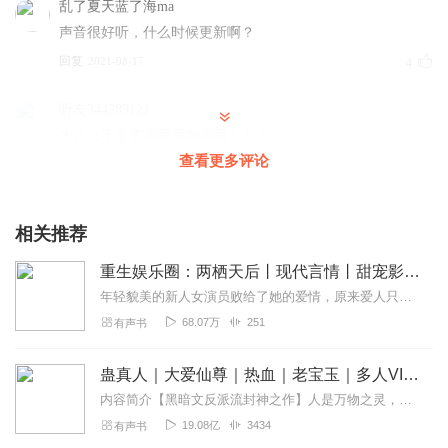
乱了夏天蓝了海ma
声音很好听，什么时候更新啊？
回复
2021-08-17
4
听友344289121
为什么不更了啊啊啊啊啊啊！！！
查看更多评论
回复
2023-02-08
2
Evan_c
相关推荐
声音好好听，希望up小姐姐继续更新，太好听了(˵¯͒〰¯͒˵)
回复
2023-06-21
1
重生娱乐圈：两栖天后丨现代言情丨甜宠影视强强
年轻貌美的新人女演员败给了她的爱情，原来爱人只是利用她来保护另一个女人。重生归来，既要过好自己的人生，也要好好报复前世渣男渣女，结果不经意间却被影帝收入眼中，撞...
后知后觉_9x1
68.07万
251
有声书
好棒呀，喜欢喜欢喜欢
回复
2020-12-30
1
蛊真人｜大爱仙尊｜热血｜老宝玉｜多人VIP免费有声剧
内容简介【黑暗文反派流封神之作】人是万物之灵，蛊是天地真精。一个穿越者不断重生的故事。一个养蛊、炼蛊、用蛊的奇特世界。配音组（男角色）老宝玉旁白...
mm75ncucreyxxiwgovn8
19.08亿
3434
有声书
更哇 很喜欢 声音好听的!