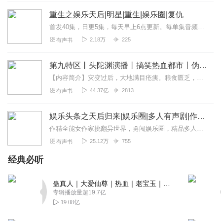
回复
2023-12-29
0
重生之娱乐天后|明星|重生|娱乐圈|复仇
首发40集，日更5集，每天早上6点更新。每单集音频播放满1000次，加更3集。订阅每满500，加更5集。关注主播、订阅专辑、完播，评论点赞就有机会获得喜马拉雅周...
2.18万
225
有声书
第九特区丨头陀渊演播丨搞笑热血都市丨伪戒丨VIP免费多人有声剧
【内容简介】灾变过后，大地满目疮痍。粮食匮乏，资源紧俏，局势混乱……一位从待规划区杀出来的青年，背对着漫天黄沙，孤身来到九区谋生，却不曾想偶然结识三五好友，一念...
44.37亿
2813
有声书
娱乐头条之天后归来|娱乐圈|多人有声剧|作精全能女作家挑翻异世界
作精全能女作家挑翻异世界，勇闯娱乐圈，精品多人有声剧
25.12万
755
有声书
经典必听
蛊真人｜大爱仙尊｜热血｜老宝玉｜多人VIP免费有声剧
专辑播放量超19.7亿
19.08亿