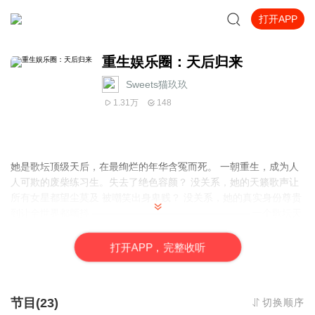
打开APP
重生娱乐圈：天后归来
Sweets猫玖玖
1.31万
148
她是歌坛顶级天后，在最绚烂的年华含冤而死。 一朝重生，成为人
人可欺的废柴练习生。失去了绝色容颜？ 没关系，她的天籁歌声让
所有女星都望尘莫及 被嘲笑出身卑贱？ 没关系，她的真实身份尊贵
到让全世界都颤抖 ———————————————— 一个歌坛天
后，重生成废材练习生，重返巅峰故事。
打
开
A
P
P，完整收听
节目(23)
切换顺序