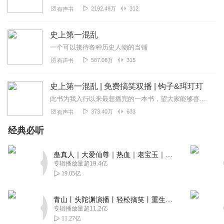
顺德人的我说你粤语不纯正，你会不会不服？但我支持
2192.49万
312
有声书
你！！！！
回复
2021-11-10
6
史上第一混乱
一个可以接待各种历史人物的当铺
有猫大晒嘛
587.08万
315
有声书
好有趣的故事 ，好风趣的讲述，人物朗诵声色俱厉，未来可
期😁
史上第一混乱 | 免费搞笑双播 | 钩子&珥玎玎
回复
2022-09-05
5
此书为我入行以来最想播完的一本书，望大家能够喜欢！这是我第一本听完的小说（很喜欢牛大宝版的）爆笑！历史人物！穿越反穿越！帝王将相！千军万马！兄弟情深！
373.40万
633
有声书
听友285350339
睇过文字版，仲系觉得子轩讲得生动盏鬼，人物代入感出其
经典必听
合适，五星好评，加油！
回复
2022-06-01
蛊真人｜大爱仙尊｜热血｜老宝玉｜多人VIP免费有声剧
5
专辑播放量超19.4亿
19.05亿
廣府者
生动有趣，代入感强，搞笑开心，冇🉐️🆙
青山丨头陀渊演播丨轻松搞笑丨重生穿越丨古代权谋丨VIP免费 | 多人有声剧
回复
2023-03-30
4
专辑播放量超11.2亿
11.27亿