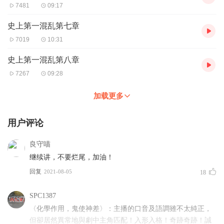
7481
09:17
史上第一混乱第七章
7019
10:31
史上第一混乱第八章
7267
09:28
加载更多
用户评论
良守喵
继续讲，不要烂尾，加油！
回复
2021-08-05
18
SPC1387
〈化學作用，鬼使神差〉：主播的口音及語調雖不太純正，
但卻居然異常地與劇中主角匹配！入形入格！奇跡奇跡！誠