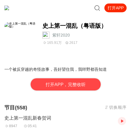
打开APP
史上第一混乱（粤语版）
紫轩2020
165.91万
2617
一个被反穿越的奇怪故事，吾好望住我，我咩野都吾知道
打
开
A
P
P，完整收听
节目(558)
切换顺序
史上第一混乱新春贺词
8947
05:41