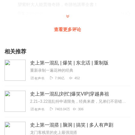
望紫軒大人能貫徹奇跡，奇跡地講畢全書！
回复
2021-10-16
14
Jimmy李_ff
查看更多评论
不要烂尾啊，期待听埋后半段的粤语版
回复
2021-01-20
11
相关推荐
XIANG1312
史上第一混乱 | 爆笑 | 东北话 | 重制版
原来主播开了新专辑，虽然之前有人讲过，但烂尾了，希望
重新录制一遍花神的经典
主播顺利讲完。
7.96亿
452
有声书
回复
2021-01-05
7
史上第一混乱|刘忙|爆笑VIP|穿越鼻祖
lzzhang
2.21--3.22混乱特申请限免，经典来袭，兄弟们不容错过。猎国|起点跳舞|爆笑刘忙《刘老六传奇》免费经典作品爆笑！《临时道长》爆笑接地气！《妖孽歪传》！...
超搞笑，另类的古仔演绎方式，正！！！10分！！！
7403.04万
306
有声书
回复
2022-01-17
6
史上第一混搭 | 脑洞 | 搞笑 | 多人有声剧
黄金右手最幸运
龙门客栈里的史上最强混搭