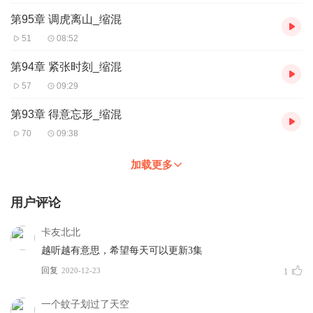
第95章 调虎离山_缩混
51
08:52
第94章 紧张时刻_缩混
57
09:29
第93章 得意忘形_缩混
70
09:38
加载更多
用户评论
卡友北北
越听越有意思，希望每天可以更新3集
回复
2020-12-23
1
一个蚊子划过了天空