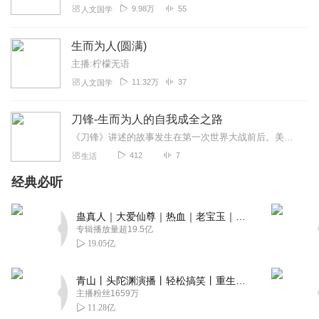
9.98万
55
人文国学
生而为人(圆满)
主播:柠檬无语
11.32万
37
人文国学
刀锋-生而为人的自我成全之路
《刀锋》讲述的故事发生在第一次世界大战前后。美国青年拉里因为好友在战争中猝然死亡，而开始向自己的内心展开深刻的追问：既然世间有善，为何恶亦相生？战后，拉里在故乡...
412
7
生活
经典必听
蛊真人｜大爱仙尊｜热血｜老宝玉｜多人VIP免费有声剧
专辑播放量超19.5亿
19.05亿
青山丨头陀渊演播丨轻松搞笑丨重生穿越丨古代权谋丨VIP免费 | 多人有声剧
主播粉丝1659万
11.28亿