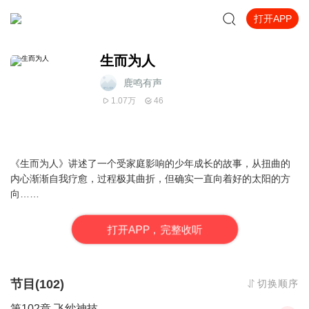
打开APP
生而为人
鹿鸣有声
1.07万
46
《生而为人》讲述了一个受家庭影响的少年成长的故事，从扭曲的
内心渐渐自我疗愈，过程极其曲折，但确实一直向着好的太阳的方
向……
打
开
A
P
P，完整收听
节目(102)
切换顺序
第102章 飞纱神技