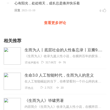
心有阳光，处处晴天，成长总是痛并快乐着
回复
2021-11-10
0
查看更多评论
相关推荐
生而为人丨底层社会的人性备忘录丨豆瓣9.5高分丨许晴&欧阳夏丹推荐
《生而为人》收录九篇人性小说，在横跨百年的胶东大地上，游走着众多故事角色：消失的女儿、疯癫的木匠、绝恋的理发师……他们深陷在时代的逆境里，被生活的风浪所裹挟，饱...
317.66万
76
有声图书
生命3.0 人工智能时代，生而为人的意义
在人工智能崛起的当下，你希望看到一个什么样的未来？当超越人类智慧的人工智能出现时，人类将何去何从？你是否希望我们创造出能自我设计的生命3.0，并把它散播到宇宙各...
2.75万
20
热点
《生而为人》毕啸男著
内容简介《生而为人》收录九篇人性小说，在横跨百年的胶东大地上，游走着众多故事角色：消失的女儿、疯癫的木匠、绝恋的理发师……他们深陷在时代的逆境里，被生活的风浪所...