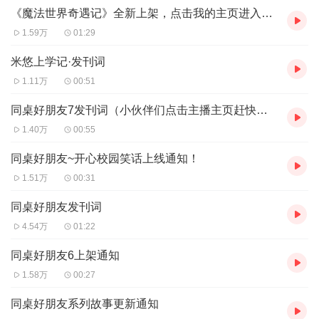
《魔法世界奇遇记》全新上架，点击我的主页进入作品收听吧！
魔法公主夏薇薇4 |亚利桑那的蔷薇|少儿童书
魔法公主夏薇薇5|海螺里的王妃|魔幻童话
1.59万
01:29
魔法公主夏薇薇6——与恶魔公主的对决|坚持心里的爱
米悠上学记|一年级爆笑故事|新生爸妈别焦虑|真童声演绎哦
米悠上学记·发刊词
1.11万
00:51
同桌好朋友7发刊词（小伙伴们点击主播主页赶快收听吧！）
1.40万
00:55
同桌好朋友~开心校园笑话上线通知！
1.51万
00:31
同桌好朋友发刊词
4.54万
01:22
同桌好朋友6上架通知
1.58万
00:27
同桌好朋友系列故事更新通知