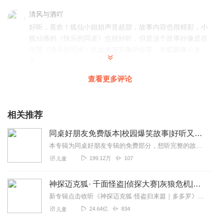
清风与酒吖
好听，喜欢！狐仙小姐姐声音超甜，故事内容也很精彩，小
狐仙播的《快乐的同桌》也很好听，但是这个故事好像是在
仿写《快乐的同桌》比如米安安像萨依零，米麒麟像小木
等……
回复
2021-05-12
61
查看更多评论
cocovv
这个故事让我生动形象的感受到了小学三年级同学的天真可
相关推荐
爱，里面的人物也非常的真实。主播的演绎也非常符合里面
同桌好朋友免费版本|校园爆笑故事|好听又有趣
的人物，还有三年级学生的好奇、心里的想法，都能通过主
播的声音让我感受到，所以给满分🥳🥳
本专辑为同桌好朋友专辑的免费部分，想听完整的故事请点击这里收听哦点击我！！点击我！！收听完整版本！
199.12万
107
儿童
回复
2021-07-03
32
该用户已去缅北
神探迈克狐· 千面怪盗|侦探大赛|灰狼危机|多多罗
很棒！想起了快乐的同桌，好怀念！
新专辑点击收听《神探迈克狐·怪盗归来篇｜多多罗》！！！>>>点击进入主播橱窗购买《神探迈克狐》系列图书吧!<<<多多罗故事【点击前往】收听多多罗其他好玩有趣的故...
24.64亿
834
儿童
回复
2021-02-13
24