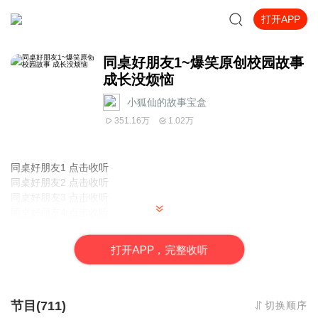
打开APP
同桌好朋友1~爆笑原创校园故事
成长没烦恼
小狐仙的故事宝盒
351.16万
1.02万
同桌好朋友1 点击收听
同桌好朋友2 点击收听
同桌好朋友3 点击收听
同桌好朋友4 点击收听
同桌好朋友5 点击收听
魔法学院1之隐藏的公主|魔幻校园故事 原创脑洞故事
打
开
A
P
P，完整收听
魔法学院2之公主的冒险 |爱和勇气|守护纯真的心
魔法少女白软软①灵宠笔记
魔法公主夏薇薇1——银色沙漏之约|治愈系少女成长魔幻
魔法公主夏薇薇2——公主的守护者 | 魔幻少女历险记
节目(711)
切换顺序
魔法公主夏薇薇3——魔法少女在人间