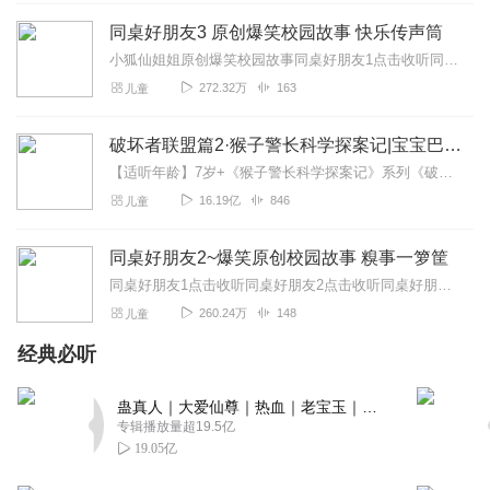
柠檬天然c
同桌好朋友3 原创爆笑校园故事 快乐传声筒
主播大大，听完快乐同桌1，就坐等出新的快乐同桌2。没更
小狐仙姐姐原创爆笑校园故事同桌好朋友1点击收听同桌好朋友2点击收听同桌好朋友3点击收听同桌好朋友4点击收听小狐仙姐姐原创魔法校园故事魔法学院1之隐藏的公...
完故事，孩子没听够太不过瘾了，这个故事还更新吗？
272.32万
163
儿童
回复
2021-07-22
15
破坏者联盟篇2·猴子警长科学探案记|宝宝巴士故事
白啊阿柒_L
【适听年龄】7岁+《猴子警长科学探案记》系列《破坏者联盟篇1·猴子警长科学探案记》>>>《破坏者联盟篇2·猴子警长科学探案记》>>>《破坏者联盟篇3·猴子警长科...
播的很棒，没有瑕疵，声音角色处理优秀，使童鞋们声临其
16.19亿
846
儿童
境， 文章中大量出现现代网络的流行梗，很贴近我们真正的
小学生的生活步伐，可以说是非常完美的作品了。
同桌好朋友2~爆笑原创校园故事 糗事一箩筐
回复
2021-08-05
14
同桌好朋友1点击收听同桌好朋友2点击收听同桌好朋友3点击收听同桌好朋友4点击收听同桌好朋友5点击收听同桌好朋友6点击收听魔法学院1之隐藏的公主|魔幻校...
260.24万
148
儿童
败者食尘loser
经典必听
太好了我喜欢 休息一下~休息一下~ ￣￣￣￣￣＼／￣￣￣￣
∧＿∧ ;;（´・ω・） ＿旦_(っ
蛊真人｜大爱仙尊｜热血｜老宝玉｜多人VIP免费有声剧
(,,■)＿＿ |l￣l||￣しﾞしﾞ￣|i
专辑播放量超19.5亿
回复
2021-01-25
14
19.05亿