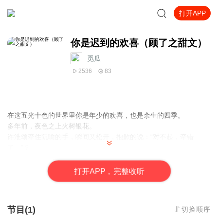
打开APP
你是迟到的欢喜（顾了之甜文）
觅瓜
2536
83
在这五光十色的世界里你是年少的欢喜，也是余生的四季。
多年前，夜色之上火树银花。
许淮颂牵住阮喻的手，瞬间又松开，抱歉的说：“对不起，牵错
了。”？
多年后，阮喻一边回忆旧时光，一边将年少时的暗恋写成故事。
殊不知，在一部年代久远的手机里，有这样一条未发送的草稿：
打
开
A
P
P，完整收听
骗你的，没牵错。
曾经，他们背对彼此，演绎着对方看不见的戏码，误以为所有的深
情都是一个人的剧本。
节目(1)
切换顺序
可那张幕布，在重逢后终于揭开了。