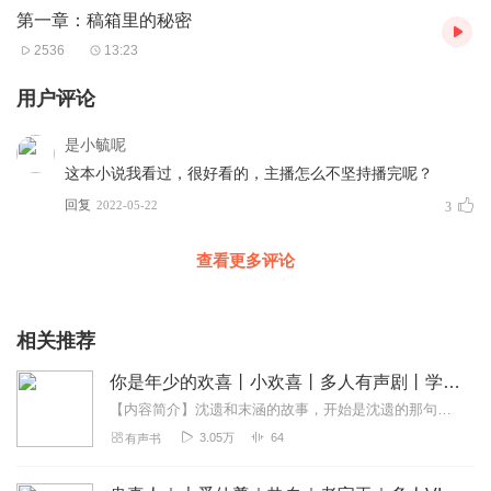
我们重新认识一下吧，从你叫什么名字开始。
第一章：稿箱里的秘密
2536
13:23
用户评论
是小毓呢
这本小说我看过，很好看的，主播怎么不坚持播完呢？
回复
2022-05-22
3
查看更多评论
相关推荐
你是年少的欢喜丨小欢喜丨多人有声剧丨学生时代那些小事儿
【内容简介】沈遗和末涵的故事，开始是沈遗的那句：我是沈黎昕，我回来了。故事的结束是在沈遗的婚礼上，末涵看着台上的两人：我是沈遗，这是我的新娘。末涵喜欢沈遗像是风...
3.05万
64
有声书