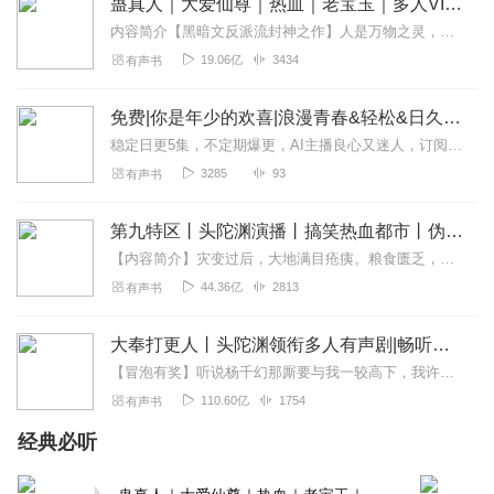
蛊真人｜大爱仙尊｜热血｜老宝玉｜多人VIP免费有声剧
内容简介【黑暗文反派流封神之作】人是万物之灵，蛊是天地真精。一个穿越者不断重生的故事。一个养蛊、炼蛊、用蛊的奇特世界。配音组（男角色）老宝玉旁白...
19.06亿
3434
有声书
免费|你是年少的欢喜|浪漫青春&轻松&日久生情
稳定日更5集，不定期爆更，AI主播良心又迷人，订阅追更不迷路！【内容简介】沈遗和末涵故事的开始是沈遗的那句：我是沈黎昕，我回来了。故事的结束是在沈遗...
3285
93
有声书
第九特区丨头陀渊演播丨搞笑热血都市丨伪戒丨VIP免费多人有声剧
【内容简介】灾变过后，大地满目疮痍。粮食匮乏，资源紧俏，局势混乱……一位从待规划区杀出来的青年，背对着漫天黄沙，孤身来到九区谋生，却不曾想偶然结识三五好友，一念...
44.36亿
2813
有声书
大奉打更人丨头陀渊领衔多人有声剧|畅听全集|王鹤棣、田曦薇主演影视剧原著|卖报小郎君
【冒泡有奖】听说杨千幻那厮要与我一较高下，我许七安要开始装叉了！快进入声音播放页戳下方输入框，冒个泡偷偷告诉我，我要用哪些诗词才能胜过他？说得好的，有赏！202...
110.60亿
1754
有声书
经典必听