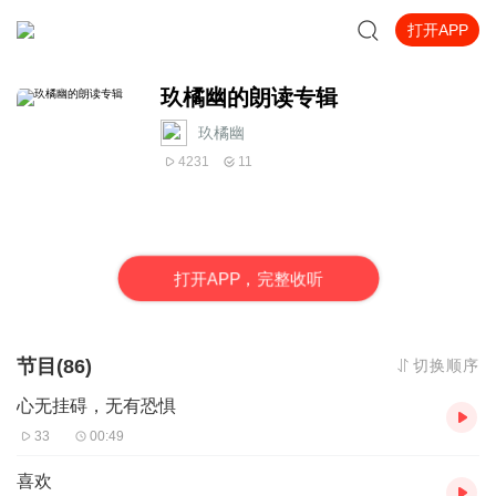
打开APP
玖橘幽的朗读专辑
玖橘幽
4231
11
打
开
A
P
P，完整收听
节目(86)
切换顺序
心无挂碍，无有恐惧
33
00:49
喜欢