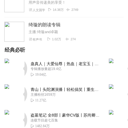
用声音传递美的享受！
14.38万
2749
人文国学
绮璇的朗读专辑
主播:绮璇and卓颖
1.02万
274
有声书
经典必听
蛊真人｜大爱仙尊｜热血｜老宝玉｜多人VIP免费有声剧
专辑播放量超19.4亿
19.04亿
青山丨头陀渊演播丨轻松搞笑丨重生穿越丨古代权谋丨VIP免费 | 多人有声剧
主播粉丝1659万
11.27亿
盗墓笔记 全8部丨豪华CV版丨苏尚卿&边江 领衔 多人有声剧丨冠声文化丨南派三叔
连载节目超七百集
1482.84万