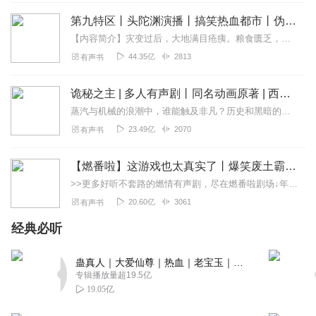
成月生
第九特区丨头陀渊演播丨搞笑热血都市丨伪戒丨VIP免费多人有声剧
故事超燃，读的也好！值得点赞收藏
【内容简介】灾变过后，大地满目疮痍。粮食匮乏，资源紧俏，局势混乱……一位从待规划区杀出来的青年，背对着漫天黄沙，孤身来到九区谋生，却不曾想偶然结识三五好友，一念...
44.35亿
2813
有声书
回复
2020-12-26
2
丹丘生_听语小筑
诡秘之主 | 多人有声剧丨同名动画原著 | 西幻克苏鲁 | 乌贼作品
洛川出品 必属精品😃😃😃😃
蒸汽与机械的浪潮中，谁能触及非凡？历史和黑暗的迷雾里，又是谁在耳语？我从诡秘中醒来，睁眼看见这个世界：枪械，大炮，巨舰，飞空艇，差分机；魔药，占卜，诅咒，倒吊人...
23.49亿
2070
有声书
回复
2020-12-12
2
宁Ng
【燃番啦】这游戏也太真实了丨爆笑废土霸榜神作丨紫襟剧社制作
这主角真的是啊，，没见过这样的主角，简直如丧家之犬，
>>更多好听不套路的燃情有声剧，尽在燃番啦剧场↓年度重磅推荐本专辑为VIP免费专辑每天上午10点5集更新，订阅可以听到最新内容哦！每周抽一个专辑五星优质评论送...
被人打成狗，还到处装逼，被赶的城都不赶回，还不弃游干
20.60亿
3061
有声书
啥啊
经典必听
回复
2022-06-24
1
蛊真人｜大爱仙尊｜热血｜老宝玉｜多人VIP免费有声剧
崔大哈哈
专辑播放量超19.5亿
没听呢，但是该说不说，主播朋友挺多，棒棒的哈哈
19.05亿
回复
2021-09-07
1