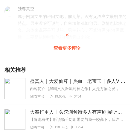
独尊真空
属于网游文里的种田文吧，前期菜。没有无敌爽文最明显的
特点。男主没啥可说的，自卑加菜鸡加宅男。剧情也比较老
套。总体来说还是可以的。男主花心，不算渣男(有渣男属
性，主要是从柳时和他的感情看出来的)。
回复
2021-02-13
5
查看更多评论
灵逍逍_仓央剧社
大大棒棒的，书也棒棒哒，逍逍前来支持
相关推荐
回复
2020-12-26
3
蛊真人｜大爱仙尊｜热血｜老宝玉｜多人VIP免费有声剧
内容简介【黑暗文反派流封神之作】人是万物之灵，蛊是天地真精。一个穿越者不断重生的故事。一个养蛊、炼蛊、用蛊的奇特世界。配音组（男角色）老宝玉旁白...
木槿苏苏
19.05亿
3434
有声书
哇哦，被漂亮的封面吸引过来，想着听听看，哪里知道听了
个开头就无法自拔了，主播吐字清晰，声音好听吖，讲述的
大奉打更人丨头陀渊领衔多人有声剧|畅听全集|王鹤棣、田曦薇主演影视剧原著|卖报小郎君
也有意思，有感情，后期制作精良，这是一部不可多得的好
剧，值得推荐！大家快来听呀！
【冒泡有奖】听说杨千幻那厮要与我一较高下，我许七安要开始装叉了！快进入声音播放页戳下方输入框，冒个泡偷偷告诉我，我要用哪些诗词才能胜过他？说得好的，有赏！202...
110.59亿
1754
有声书
回复
2021-10-12
2