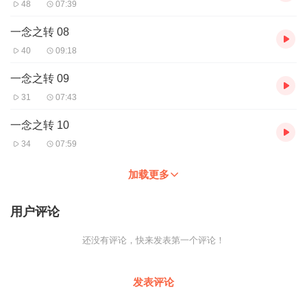
48
07:39
11 转念作业：身体和上瘾
个案：一颗生病的心
一念之转 08
我女儿上瘾了
40
09:18
12 与“最糟境遇”为友
个案：恐惧死亡
一念之转 09
炸弹正落下来
妈妈未阻止“那件事”发生
31
07:43
我对山姆的死很生气
纽约的恐怖攻击
一念之转 10
13 解惑篇
34
07:59
14 随时活用“转念作业”
附录一——自我引导
加载更多
用户评论
还没有评论，快来发表第一个评论！
发表评论