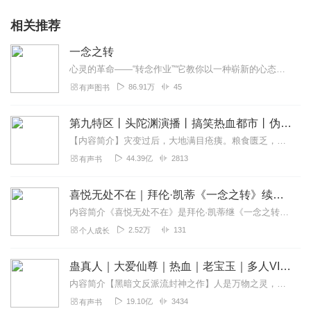
相关推荐
一念之转
心灵的革命——“转念作业”“它教你以一种崭新的心态来过你的一生。
86.91万
45
有声图书
第九特区丨头陀渊演播丨搞笑热血都市丨伪戒丨VIP免费多人有声剧
【内容简介】灾变过后，大地满目疮痍。粮食匮乏，资源紧俏，局势混乱……一位从待规划区杀出来的青年，背对着漫天黄沙，孤身来到九区谋生，却不曾想偶然结识三五好友，一念...
44.39亿
2813
有声书
喜悦无处不在｜拜伦·凯蒂《一念之转》续｜豆瓣8.9
内容简介《喜悦无处不在》是拜伦·凯蒂继《一念之转》后的又一心灵力作，这本书以她标志性的“转念作业”为核心，将《道德经》的智慧与西方心理学的自我探索融为一体，揭...
2.52万
131
个人成长
蛊真人｜大爱仙尊｜热血｜老宝玉｜多人VIP免费有声剧
内容简介【黑暗文反派流封神之作】人是万物之灵，蛊是天地真精。一个穿越者不断重生的故事。一个养蛊、炼蛊、用蛊的奇特世界。配音组（男角色）老宝玉旁白...
19.10亿
3434
有声书