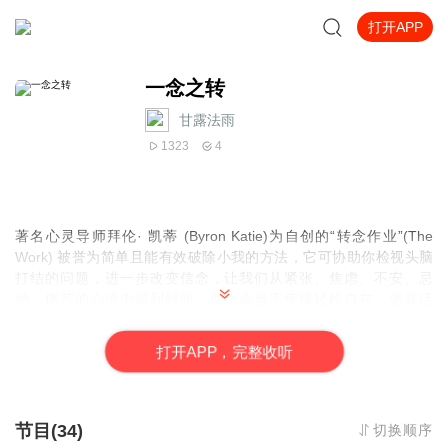
打开APP
一念之转
甘露法雨
1323
4
著名心灵导师拜伦· 凯蒂 (Byron Katie)为自创的“转念作业”(The
Work) 被誉为简单且能有效破除小我的方法，它可协助你检视头脑
打结的问题，进一步改变信念，让我们从紧张、焦虑、不安、忌
妒、痛苦的心境中得到解脱，使生命当下变得轻松自在，更具活
力。是个人改善婚姻、家庭、人际关系、职场、工作、金钱等各层
面生活的最佳法宝。
打
开
A
P
P，完整收听
推荐序：一念转乾坤若水
做真相的情人吴家芸
为生命喝彩赖佩霞
译者序：四句问话，活出自在的人生周玲莹
节目(34)
切换顺序
导言