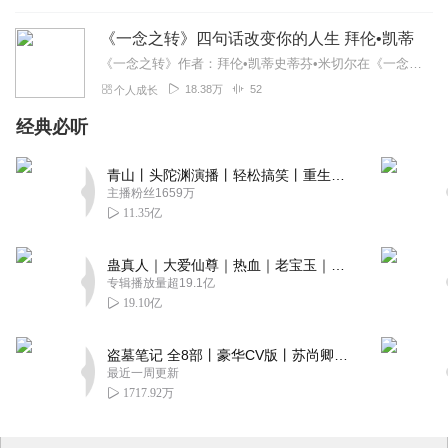
《一念之转》四句话改变你的人生 拜伦•凯蒂
《一念之转》作者：拜伦•凯蒂史蒂芬•米切尔在《一念之转》这本书里，凯蒂提供你做“转念作业”所需的一切，帮你自行操练或与别人对练。本书通过整个操练过程，一步步引...
18.38万
52
个人成长
经典必听
青山丨头陀渊演播丨轻松搞笑丨重生穿越丨古代权谋丨VIP免费 | 多人有声剧
主播粉丝1659万
11.35亿
蛊真人｜大爱仙尊｜热血｜老宝玉｜多人VIP免费有声剧
专辑播放量超19.1亿
19.10亿
盗墓笔记 全8部丨豪华CV版丨苏尚卿&边江 领衔 多人有声剧丨冠声文化丨南派三叔
最近一周更新
1717.92万