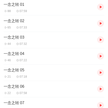
一念之转 01
如何阅读本书
1 一些基本原则
88
07:59
2 大化解
3 参与对话
一念之转 02
4 转念作业：婚姻与家庭生活
65
07:33
个案：我要儿子跟我说话
我先生有外遇
一念之转 03
婴儿不该哭闹
44
07:32
我需要家人的肯定
5 深入“反躬自问”
一念之转 04
6 转念作业：工作和金钱
个案：他很不称职！
46
07:22
雷尔夫叔叔和他的股市情报
一念之转 05
对美国企业界愤怒
7 转念作业：自我批判
21
07:18
个案：害怕现实生活
8 跟小孩一起做“转念作业”
一念之转 06
9 转念作业：潜在信念
22
07:58
个案：她应该使我快乐
我必须作“决定”
一念之转 07
10 转念作业：任何想法或境遇