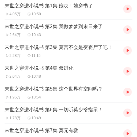
【作者简介】
末世之穿进小说书 第1集 娘哎！她穿书了
爱吃肉的喵喵，九阅新锐作家，代表作《末世之穿进小说书》等。
4.05万
10:50
【制作团队】
女播：煜彤
末世之穿进小说书 第2集 我做梦梦到末日来了
男播：果汁
2.64万
10:43
【购买须知】
末世之穿进小说书 第3集 莫言不会是变丧尸了吧！
1.本作品为付费有声书，购买成功后，即可收听。
2.28万
11:15
2.版权归九阅小说所有，严禁翻录成任何形式，严禁在任何第三方平
台传播，违者将追究其法律责任。
末世之穿进小说书 第4集 双进化
2.04万
10:48
末世之穿进小说书 第5集 这个世界有空间吗？
1.96万
10:54
末世之穿进小说书 第6集 一切听莫少爷指示！
1.78万
10:49
末世之穿进小说书 第7集 莫元有救