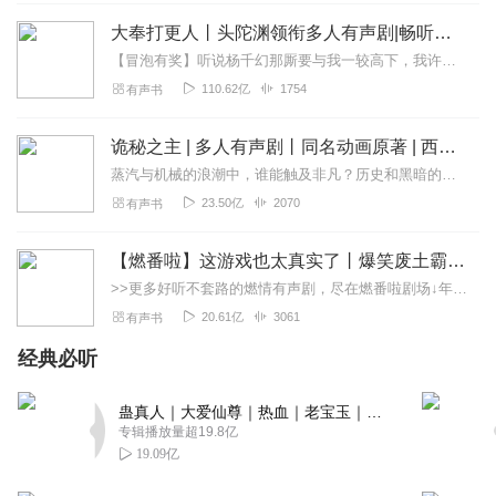
一夜燃尽在渔火阑珊
大奉打更人丨头陀渊领衔多人有声剧|畅听全集|王鹤棣、田曦薇主演影视剧原著|卖报小郎君
还可以，但是男声太小了，很费耳朵👂
【冒泡有奖】听说杨千幻那厮要与我一较高下，我许七安要开始装叉了！快进入声音播放页戳下方输入框，冒个泡偷偷告诉我，我要用哪些诗词才能胜过他？说得好的，有赏！202...
回复
2021-02-10
4
110.62亿
1754
有声书
糥梓
诡秘之主 | 多人有声剧丨同名动画原著 | 西幻克苏鲁 | 乌贼作品
所以说主播大大咱是断更了嘛？还是不录了？这么好听的小
说我想听完的呀，求求主播大大快点更新啦！！！！！！
蒸汽与机械的浪潮中，谁能触及非凡？历史和黑暗的迷雾里，又是谁在耳语？我从诡秘中醒来，睁眼看见这个世界：枪械，大炮，巨舰，飞空艇，差分机；魔药，占卜，诅咒，倒吊人...
23.50亿
2070
有声书
回复
2022-08-21
1
君姐书迷
【燃番啦】这游戏也太真实了丨爆笑废土霸榜神作丨紫襟剧社制作
很不错！
喜欢听的朋友们快来听听吧！
>>更多好听不套路的燃情有声剧，尽在燃番啦剧场↓年度重磅推荐本专辑为VIP免费专辑每天上午10点5集更新，订阅可以听到最新内容哦！每周抽一个专辑五星优质评论送...
20.61亿
3061
有声书
回复
2020-11-20
1
经典必听
多安麻麻
声音好好听，听挺起来好似主播好干练。喜欢
蛊真人｜大爱仙尊｜热血｜老宝玉｜多人VIP免费有声剧
专辑播放量超19.8亿
回复
2020-11-16
1
19.09亿
86tf6w32fuitgrvxe6p1