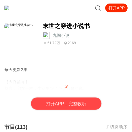
打开APP
末世之穿进小说书
九阅小说
61.72万
2169
每天更新2集
【内容简介】
莫言，宅女一枚，生活里除了小说就是小说。
平淡的一天里，她穿越了，穿进了一本不苏不雷的末世小说，但是
她忧伤了！
打
开
A
P
P，完整收听
不苏，那就代表着人物智商高达一百二，大家都是世家子没有笨
的；不雷，那就代表着逻辑合理，没有太逆天的金手指！
请问，在这个不苏不雷的小说书里，宅女小说狂该怎么活？
节目(113)
切换顺序