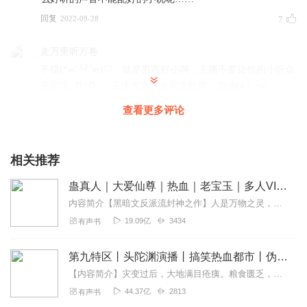
回复
2022-09-28
7
走万里听万卷
不错(*๓´╰╯`๓)♡，就是男声好小啊，主播不要让你的小听众
失望哎,,Ծ^Ծ,,，主播大大我永远支持你，加油(ง •̀_•́)ง
回复
2020-11-04
7
查看更多评论
_鱼笙
声音大小不一样 听的耳朵好痛啊
相关推荐
回复
2021-06-06
5
蛊真人｜大爱仙尊｜热血｜老宝玉｜多人VIP免费有声剧
内容简介【黑暗文反派流封神之作】人是万物之灵，蛊是天地真精。一个穿越者不断重生的故事。一个养蛊、炼蛊、用蛊的奇特世界。配音组（男角色）老宝玉旁白...
听友195028135
19.09亿
3434
有声书
女主确实没脑子，说是宅女，但好坏是小说作者，还能啥都
不懂，作家等于傻子？开玩笑吧，没有基本常识跟能力的人
第九特区丨头陀渊演播丨搞笑热血都市丨伪戒丨VIP免费多人有声剧
能写小说？别逗了
【内容简介】灾变过后，大地满目疮痍。粮食匮乏，资源紧俏，局势混乱……一位从待规划区杀出来的青年，背对着漫天黄沙，孤身来到九区谋生，却不曾想偶然结识三五好友，一念...
回复
2022-05-27
4
44.37亿
2813
有声书