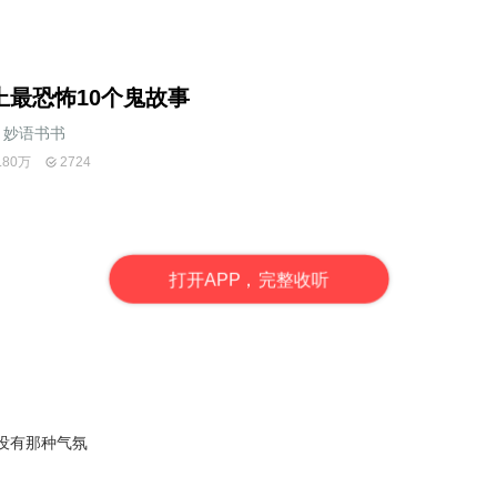
上最恐怖10个鬼故事
妙语书书
.80万
2724
打
开
A
P
P，完整收听
没有那种气氛