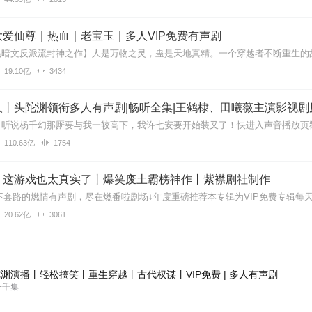
个鬼故事，你这有19个
爱仙尊｜热血｜老宝玉｜多人VIP免费有声剧
19.10亿
3434
上最恐怖的事情！最恐怖的十个故事合集里面竟然有19个故事，真的是太
丨头陀渊领衔多人有声剧|畅听全集|王鹤棣、田曦薇主演影视剧
110.63亿
1754
事？
】这游戏也太真实了丨爆笑废土霸榜神作丨紫襟剧社制作
20.62亿
3061
孩都够呛
渊演播丨轻松搞笑丨重生穿越丨古代权谋丨VIP免费 | 多人有声剧
一千集
的，哈哈哈