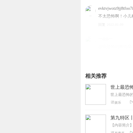
evktvjwotz9jj8tfoo7
不太恐怖啊！小儿
回复
2022-01-09
一dob一
超级恐怖的事情😱
回复
2022-07-22
姐姐的小元宝
相关推荐
姐姐YYDS 还是
回复
2022-09-30
世上最恐
世上最恐怖
菜呢
娱乐
还可以，就是声音
回复
2022-05-12
第九特区
NB可辣斯