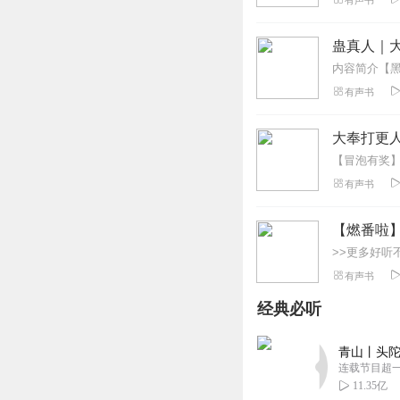
有声书
世界上最恐怖的十
回复
2021-08-17
蛊真人｜大
Yobie丶J
有声书
我发现了一件世界
回复
2022-02-11
大奉打更人
煩解
有声书
你确定这是恐怖故
回复
2022-03-05
【燃番啦
听友118595299
有声书
你这能吓到三岁小
经典必听
回复
2022-01-20
青山丨头陀
听友255467760
连载节目超
故事都是别人讲过
11.35亿