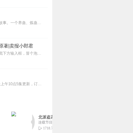
11
内容简介【黑暗文反派流封神之作】人是万物之灵，蛊是天地真精。一个穿越者不断重生的故事。一个养蛊、炼蛊、用蛊的奇特世界。配音组（男角色）老宝玉旁白...
吓人了！
25
原著|卖报小郎君
【冒泡有奖】听说杨千幻那厮要与我一较高下，我许七安要开始装叉了！快进入声音播放页戳下方输入框，冒个泡偷偷告诉我，我要用哪些诗词才能胜过他？说得好的，有赏！202...
2
>>更多好听不套路的燃情有声剧，尽在燃番啦剧场↓年度重磅推荐本专辑为VIP免费专辑每天上午10点5集更新，订阅可以听到最新内容哦！每周抽一个专辑五星优质评论送...
3
北派盗墓笔记丨头陀渊出品丨悬疑灵异丨摸金校尉丨
连载节目超五百集
1718.79万