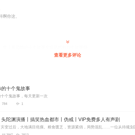
i
科啊你这。
，世上最恐怖的十个故事专辑居然有19个故事😅
查看更多评论
熟悉的声音 还是熟悉的味道！
怖的十个鬼故事
的十个鬼故事，每天更新一次
784
1
在大点就行
丨头陀渊演播丨搞笑热血都市丨伪戒丨VIP免费多人有声剧
44.39亿
2813