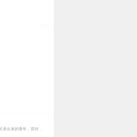
5
2
1
1
【内容简介】灾变过后，大地满目疮痍。粮食匮乏，资源紧俏，局势混乱……一位从待规划区杀出来的青年，背对着漫天黄沙，孤身来到九区谋生，却不曾想偶然结识三五好友，一念...