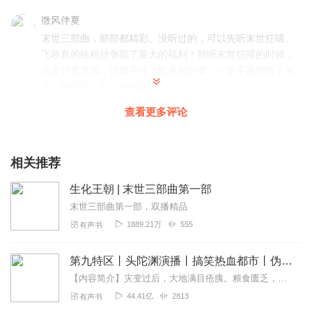
微风伴夏
末世三部曲，部部都精彩。没听过的，可以先听末世狂喵。
飞歌真的给粉丝争取了最大的福利！我听末世狂喵的时候，
还是付费专辑，但架不住飞歌录的好呀，一集不落的听下来
了。期待第二部一样精彩！
回复
2020-10-07
42
查看更多评论
暮雨MY
大橘王大橘王(*≧ω≦)
相关推荐
回复
2020-10-05
19
生化王朝 | 末世三部曲第一部
末世三部曲第一部，双播精品
炎昊星辰
1889.21万
555
有声书
我去，飞哥好66666呀，居然承包生化王朝了。这次能申请成
vip吗？
第九特区丨头陀渊演播丨搞笑热血都市丨伪戒丨VIP免费多人有声剧
回复
2020-11-26
13
【内容简介】灾变过后，大地满目疮痍。粮食匮乏，资源紧俏，局势混乱……一位从待规划区杀出来的青年，背对着漫天黄沙，孤身来到九区谋生，却不曾想偶然结识三五好友，一念...
44.41亿
2813
有声书
鵲鸦余烬