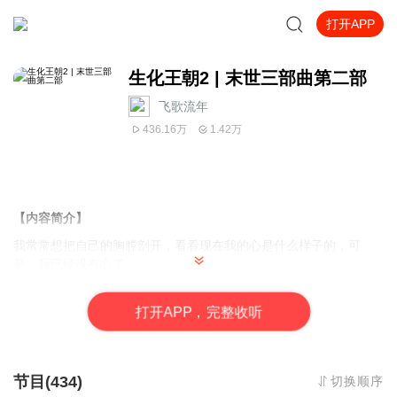
打开APP
生化王朝2 | 末世三部曲第二部
飞歌流年
436.16万
1.42万
【内容简介】
我常常想把自己的胸膛剖开，看看现在我的心是什么样子的，可
是，我已经没有心了……
生化危机爆发，世界成为一片废土，这是人类的末日，却是……活
死人的黎明。
打
开
A
P
P，完整收听
【作者/主播】
作者：捕梦者
主播：飞歌流年
节目(434)
切换顺序