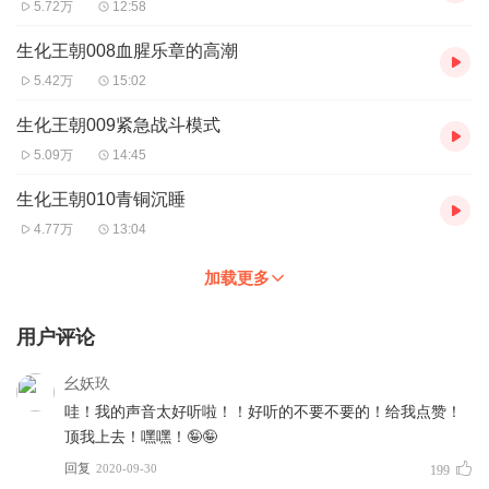
5.72万
12:58
生化王朝008血腥乐章的高潮
5.42万
15:02
生化王朝009紧急战斗模式
5.09万
14:45
生化王朝010青铜沉睡
4.77万
13:04
加载更多
用户评论
幺妖玖
哇！我的声音太好听啦！！好听的不要不要的！给我点赞！
顶我上去！嘿嘿！🤪🤪
回复
2020-09-30
199