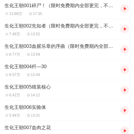
【购买须知】
生化王朝001碎尸！（限时免费期内全部更完，不花钱听！）
1、本作品为付费有声书，前86集为免费试听，购买成功后，即可收
13.88万
17:35
听，可下载重复收听。
2、版权归原作者所有，严禁翻录成任何形式，严禁在任何第三方平
生化王朝002先知者（限时免费期内全部更完，不花钱听！）
台传播，违者将追究其法律责任。
7.49万
13:52
3、如在充值／购买环节遇到问题，您可通过页面右上方按钮，将页
面分享至微信内使用微信支付完成购买。
生化王朝003血腥乐章的序曲（限时免费期内全部更完，不花钱听！）
4、在购买过程中，如果您有任何问题，可以按以下步骤咨询在线客
6.77万
13:59
服：
第一步：您可在喜马拉雅APP【账号-联系客服】中咨询在线客服；
生化王朝004歼—30
第二步：如果您无法联系上APP内在线客服，可关注【喜马拉雅
APP】公众号，通过下方菜单栏里【我的-在线客服】咨询在线客
6.57万
12:44
服；
第三步：如果在线客服都未取得联系，也可拨打客服电话：400-
生化王朝005殖装核心
838-5616
6.42万
14:12
生化王朝006实验体
5.94万
13:31
生化王朝007血肉之花