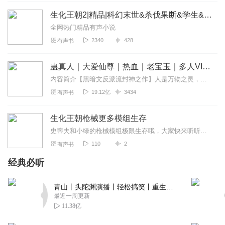
支持你们！！！第一和第三都看完了，就剩这个了。支持捕
生化王朝2|精品|科幻末世&杀伐果断&学生&争霸流&丧尸
梦者和流年大大！捕梦者的书是真的挺好的。个个精品。最
后我想说的是芳文社和京哈尼，某小破站万岁！嘿嘿😁
全网热门精品有声小说
2340
428
有声书
回复
2020-11-14
8
浮云8856
蛊真人｜大爱仙尊｜热血｜老宝玉｜多人VIP免费有声剧
第一部没听先过来听这个很喜欢飞流小说没听先给给好评
内容简介【黑暗文反派流封神之作】人是万物之灵，蛊是天地真精。一个穿越者不断重生的故事。一个养蛊、炼蛊、用蛊的奇特世界。配音组（男角色）老宝玉旁白...
19.12亿
3434
有声书
回复
2020-10-03
8
一只喵ooooo
生化王朝枪械更多模组生存
飞哥出品 必属精品！必须给我们飞歌五星好评！(◦˙▽˙◦)
史蒂夫和小绿的枪械模组极限生存哦，大家快来听听，他们从和平开始到噩梦及模式的生存体验过吗？
110
2
有声书
回复
2020-09-30
8
经典必听
朕很欣赏威武霸气
听主播的书，花了我0.2%的电量，3M的流量，一分钟的时
青山丨头陀渊演播丨轻松搞笑丨重生穿越丨古代权谋丨VIP免费 | 多人有声剧
间，73焦耳的热量，还浪费我用26键打了57个汉字，9个逗
最近一周更新
号，13个阿拉伯数字，让我原本不富裕的家庭雪上加霜。条
11.38亿
件是:翻我