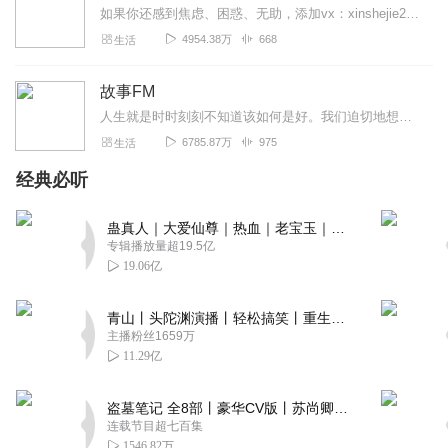
如果你还感到焦虑、困惑、无助，添加vx：xinshejie2018、vx公众号：宣萱心伴，与主播宣萱开启心灵交流之旅，共建温暖的精神家园！如果你喜欢我的内容，请...
4954.38万
668
生活
故事FM
人生就是时时刻刻不知道该如何是好。我们迫切地想知道怎么解决问题，也同样挣扎着寻求理解和安慰。这样的你，并不孤独。重获新生的抑郁症病人；用一辈子摆脱原生家庭阴影的...
6785.87万
975
生活
经典必听
蛊真人｜大爱仙尊｜热血｜老宝玉｜多人VIP免费有声剧
专辑播放量超19.5亿
19.06亿
青山丨头陀渊演播丨轻松搞笑丨重生穿越丨古代权谋丨VIP免费 | 多人有声剧
主播粉丝1659万
11.29亿
盗墓笔记 全8部丨豪华CV版丨苏尚卿&边江 领衔 多人有声剧丨冠声文化丨南派三叔
连载节目超七百集
1546.82万