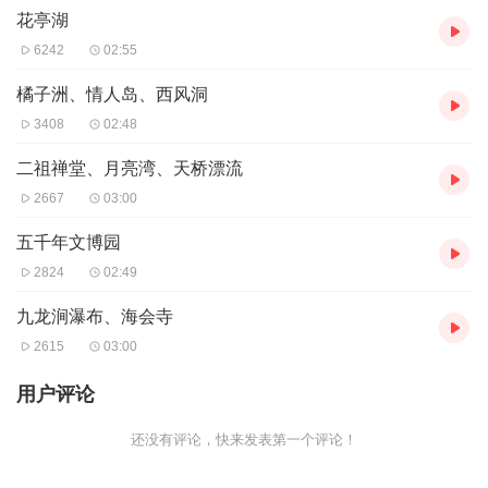
花亭湖
6242
02:55
橘子洲、情人岛、西风洞
3408
02:48
二祖禅堂、月亮湾、天桥漂流
2667
03:00
五千年文博园
2824
02:49
九龙涧瀑布、海会寺
2615
03:00
用户评论
还没有评论，快来发表第一个评论！