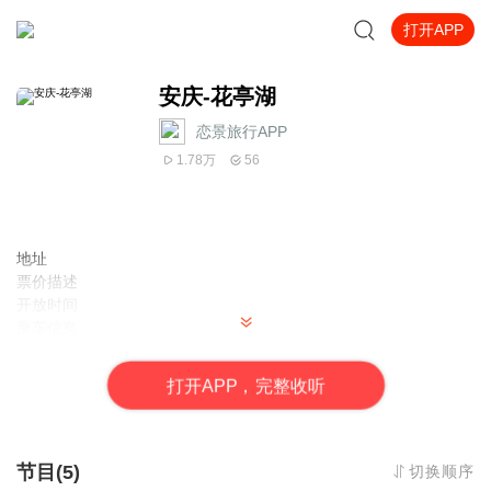
打开APP
安庆-花亭湖
恋景旅行APP
1.78万
56
地址
票价描述
开放时间
乘车信息
音频来源于链景旅行
打
开
A
P
P，完整收听
节目(5)
切换顺序