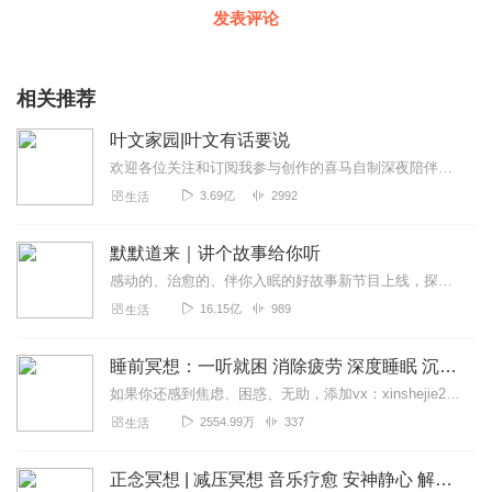
发表评论
相关推荐
叶文家园|叶文有话要说
欢迎各位关注和订阅我参与创作的喜马自制深夜陪伴谈话栏目《听你说·百态人声》【听你说·百态人声】每晚直播连线真实人间故事|叶文现场互动中|人间冷暖，抱团取暖每周...
3.69亿
2992
生活
默默道来｜讲个故事给你听
感动的、治愈的、伴你入眠的好故事新节目上线，探索现实世界的无尽魅力，追求对生活的真实记录《听见人间真相》（点击名称，直达专辑）网易人间故事集持续更新中，邀您关注...
16.15亿
989
生活
睡前冥想：一听就困 消除疲劳 深度睡眠 沉浸体验
如果你还感到焦虑、困惑、无助，添加vx：xinshejie2018、vx公众号：宣萱心伴，与主播宣萱开启心灵交流之旅，共建温暖的精神家园！如果你喜欢我的内容，请...
2554.99万
337
生活
正念冥想 | 减压冥想 音乐疗愈 安神静心 解郁降噪