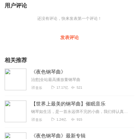
用户评论
还没有评论，快来发表第一个评论！
发表评论
相关推荐
《夜色钢琴曲》
治愈|全站最高播放量钢琴曲
17.17亿
521
音乐
【世界上最美的钢琴曲】催眠音乐
钢琴如生活，是一首永远弹不完的小曲，我们得认真严肃对待每一个音符，让我们用心感受琴声，用心感悟人生。钢琴的音色是单纯而丰富的，柔如冬日阳光，盈盈亮亮...
1.24亿
915
音乐
《夜色钢琴曲》最新专辑