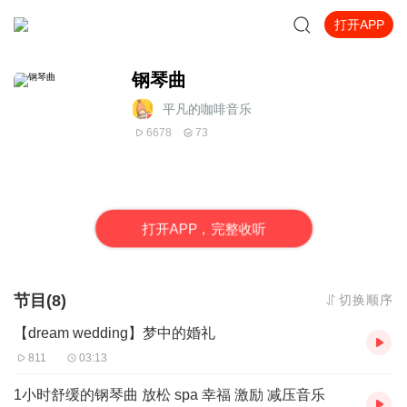
打开APP
钢琴曲
平凡的咖啡音乐
6678
73
打
开
A
P
P，完整收听
节目(8)
切换顺序
【dream wedding】梦中的婚礼
811
03:13
1小时舒缓的钢琴曲 放松 spa 幸福 激励 减压音乐