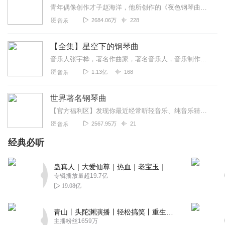
青年偶像创作才子赵海洋，他所创作的《夜色钢琴曲》是喜马拉雅迄今为止播放量最高的音乐专辑，受到喜马听友们的一致好评。本张专辑是《夜色钢琴曲》的升级版，赵老师精选诸...
2684.06万
228
音乐
【全集】星空下的钢琴曲
音乐人张宇桦，著名作曲家，著名音乐人，音乐制作人。制作过多张唱片，担任多张音乐唱片的制作人、音乐总监，多首词曲音乐作品在多个音乐榜上榜。他创作的治愈式原创钢琴曲...
1.13亿
168
音乐
世界著名钢琴曲
【官方福利区】发现你最近经常听轻音乐、纯音乐猜你喜欢喜马精选专辑《心理疗愈钢琴曲100首》一听就平静了，一听就困了缓解焦虑，帮助数百万听友入眠原价99元，福利...
2567.95万
21
音乐
经典必听
蛊真人｜大爱仙尊｜热血｜老宝玉｜多人VIP免费有声剧
专辑播放量超19.7亿
19.08亿
青山丨头陀渊演播丨轻松搞笑丨重生穿越丨古代权谋丨VIP免费 | 多人有声剧
主播粉丝1659万