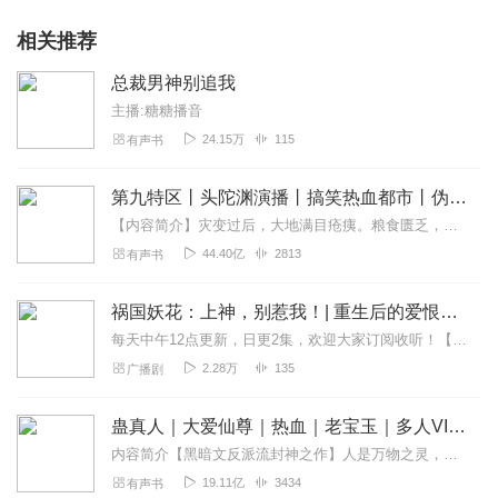
相关推荐
总裁男神别追我
主播:糖糖播音
24.15万
115
有声书
第九特区丨头陀渊演播丨搞笑热血都市丨伪戒丨VIP免费多人有声剧
【内容简介】灾变过后，大地满目疮痍。粮食匮乏，资源紧俏，局势混乱……一位从待规划区杀出来的青年，背对着漫天黄沙，孤身来到九区谋生，却不曾想偶然结识三五好友，一念...
44.40亿
2813
有声书
祸国妖花：上神，别惹我！| 重生后的爱恨情仇
每天中午12点更新，日更2集，欢迎大家订阅收听！【姐妹篇——且看炮灰如何逆袭】：快穿：拿到炮灰剧本后，大佬她怒了丨女强爽文点击收听~每天晚上8点更新，日更2...
2.28万
135
广播剧
蛊真人｜大爱仙尊｜热血｜老宝玉｜多人VIP免费有声剧
内容简介【黑暗文反派流封神之作】人是万物之灵，蛊是天地真精。一个穿越者不断重生的故事。一个养蛊、炼蛊、用蛊的奇特世界。配音组（男角色）老宝玉旁白...
19.11亿
3434
有声书