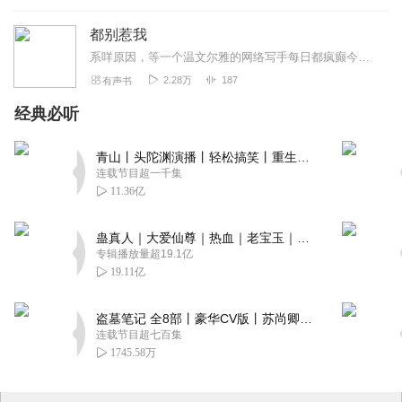
都别惹我
系咩原因，等一个温文尔雅的网络写手每日都疯癫今自言自语?!系咩原因，等距成日都喉住皮皮，要皮皮呃D野先开心?!系咩原因，呢个男人带住四个大只累累，去同公园管理员...
2.28万
187
有声书
经典必听
青山丨头陀渊演播丨轻松搞笑丨重生穿越丨古代权谋丨VIP免费 | 多人有声剧
连载节目超一千集
11.36亿
蛊真人｜大爱仙尊｜热血｜老宝玉｜多人VIP免费有声剧
专辑播放量超19.1亿
19.11亿
盗墓笔记 全8部丨豪华CV版丨苏尚卿&边江 领衔 多人有声剧丨冠声文化丨南派三叔
连载节目超七百集
1745.58万