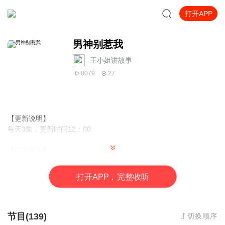
打开APP
男神别惹我
王小姐讲故事
8079
27
【更新说明】
每天3集，更新时间12：00
【内容简介】
我在朋友的推荐下，找到“高人”指点，想为自己驱除霉运。
谁想五千块大洋买回的玉佩，霉运没驱成，反而，越来越倒霉！
打
开
A
P
P，完整收听
我带着满腔的愤怒去找算命先生理论，结果被便衣误会我们“分账不
匀”起内讧——派出所回来的路上，我因气愤摔破买回来的玉佩，结
果放出一只男神，名叫
司徒萧
……
节目(139)
切换顺序