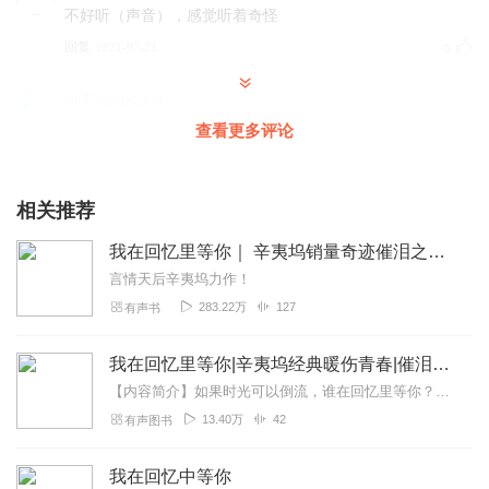
不好听（声音），感觉听着奇怪
回复
2021-07-21
0
听友323252374
平翘舌不分，感觉体验感不那么好
查看更多评论
回复
2021-05-20
0
相关推荐
我在回忆里等你｜ 辛夷坞销量奇迹催泪之作｜现言虐恋 青春治愈
言情天后辛夷坞力作！
283.22万
127
有声书
我在回忆里等你|辛夷坞经典暖伤青春|催泪虐心|AI电子书
【内容简介】如果时光可以倒流，谁在回忆里等你？他有穷困的童年，没有为爱痴狂的勇气；她有最灿烂的笑容，没有对残酷现实的感同身受；所以他和她，有最伤感的幸福，只期待...
13.40万
42
有声图书
我在回忆中等你