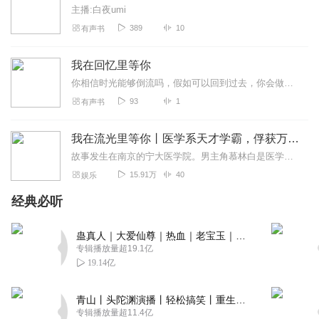
主播:白夜umi
389
10
有声书
我在回忆里等你
你相信时光能够倒流吗，假如可以回到过去，你会做什么？她说：“我要去找当年的司徒玦，对她说：一定一定不要爱上姚起云。如果还有人遇到当年的姚起云，请你带我告诉他：...
93
1
有声书
我在流光里等你丨医学系天才学霸，俘获万千少女心的虐恋小说
故事发生在南京的宁大医学院。男主角慕林白是医学院里有名的少年学霸，也是深藏不露的富二代，他不想与大哥一样继承家里的产业只想通过自己的努力学习医术成为优秀的医生。...
15.91万
40
娱乐
经典必听
蛊真人｜大爱仙尊｜热血｜老宝玉｜多人VIP免费有声剧
专辑播放量超19.1亿
19.14亿
青山丨头陀渊演播丨轻松搞笑丨重生穿越丨古代权谋丨VIP免费 | 多人有声剧
专辑播放量超11.4亿