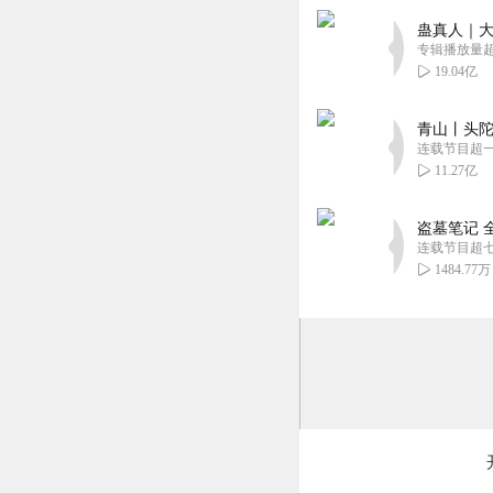
蛊真人｜大
听友257326313
专辑播放量超1
很多听。。。主播
19.04亿
回复
2021-03-16
青山丨头陀
连载节目超
11.27亿
盗墓笔记 
连载节目超
1484.77万