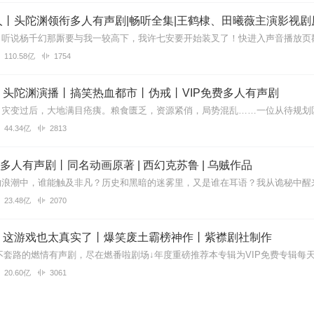
丨头陀渊领衔多人有声剧|畅听全集|王鹤棣、田曦薇主演影视剧
110.58亿
1754
什么不播了呢？我都等了快一年了。
丨头陀渊演播丨搞笑热血都市丨伪戒丨VIP免费多人有声剧
44.34亿
2813
了什么时候能更新
| 多人有声剧丨同名动画原著 | 西幻克苏鲁 | 乌贼作品
23.48亿
2070
以吗，真的好好听
】这游戏也太真实了丨爆笑废土霸榜神作丨紫襟剧社制作
20.60亿
3061
播的话就好了😊😊😊