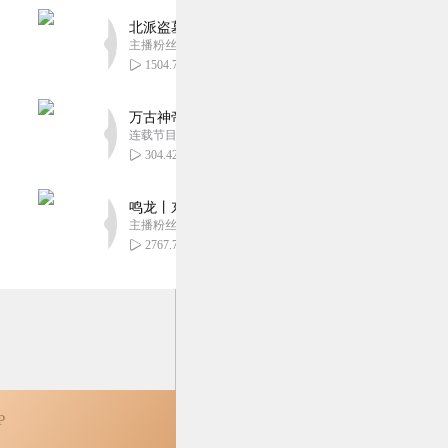
北派盗墓笔记丨头陀渊出品丨悬疑灵异丨摸金校尉丨
主播粉丝1659万
1504.70万
2
万古神帝丨玄幻丨热血丨紫襟团队演播丨多人有声
连载节目超二百集
304.42万
鸣龙丨东方玄幻丨紫襟团队丨轻松搞笑丨多人有声
主播粉丝2836万
2767.78万
P