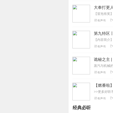
回复
2022-09-07
大奉打更人
听友281516777
有声书
小说非常好听，为
回复
2022-02-11
第九特区
凰凸
有声书
主播，怎么不更新
回复
2022-04-28
诡秘之主 
1708306vvhv
有声书
主播求的播一些可
回复
2022-04-06
【燃番啦
听友322352954
有声书
还可以，如果是多人
经典必听
回复
2021-06-13