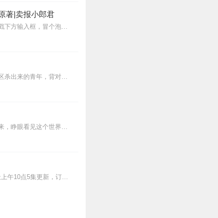
1
原著|卖报小郎君
【冒泡有奖】听说杨千幻那厮要与我一较高下，我许七安要开始装叉了！快进入声音播放页戳下方输入框，冒个泡偷偷告诉我，我要用哪些诗词才能胜过他？说得好的，有赏！202...
1
【内容简介】灾变过后，大地满目疮痍。粮食匮乏，资源紧俏，局势混乱……一位从待规划区杀出来的青年，背对着漫天黄沙，孤身来到九区谋生，却不曾想偶然结识三五好友，一念...
0
蒸汽与机械的浪潮中，谁能触及非凡？历史和黑暗的迷雾里，又是谁在耳语？我从诡秘中醒来，睁眼看见这个世界：枪械，大炮，巨舰，飞空艇，差分机；魔药，占卜，诅咒，倒吊人...
0
>>更多好听不套路的燃情有声剧，尽在燃番啦剧场↓年度重磅推荐本专辑为VIP免费专辑每天上午10点5集更新，订阅可以听到最新内容哦！每周抽一个专辑五星优质评论送...
3