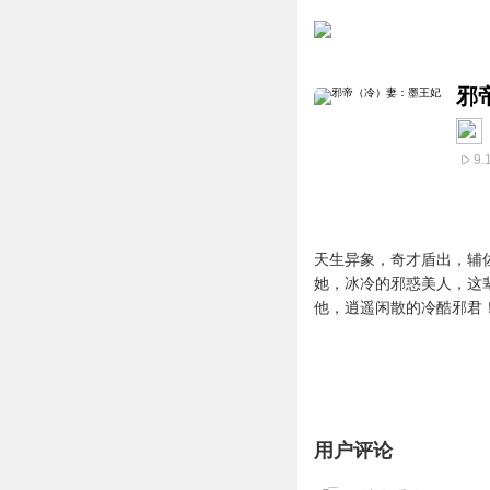
邪
9.
天生异象，奇才盾出，辅
她，冰冷的邪惑美人，这
他，逍遥闲散的冷酷邪君
用户评论