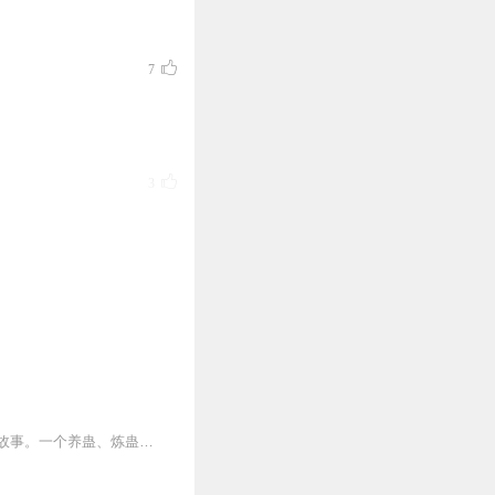
7
3
3
3
内容简介【黑暗文反派流封神之作】人是万物之灵，蛊是天地真精。一个穿越者不断重生的故事。一个养蛊、炼蛊、用蛊的奇特世界。配音组（男角色）老宝玉旁白...