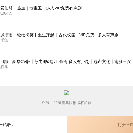
爱仙尊｜热血｜老宝玉｜多人VIP免费有声剧
9.4亿
求更新
渊演播丨轻松搞笑丨重生穿越丨古代权谋丨VIP免费 | 多人有声剧
一千集
全8部丨豪华CV版丨苏尚卿&边江 领衔 多人有声剧丨冠声文化丨南派三叔
七百集
© 2014-
2026
喜马拉雅 版权所有
开始收听
打开AP