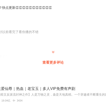
新👏👏👏👏👏👏👏👏👏👏👏
好以前看完了看你播的不错
更了?
查看更多评论
怎么不更了？
爱仙尊｜热血｜老宝玉｜多人VIP免费有声剧
班
19.04亿
3434
！快点更新吧！