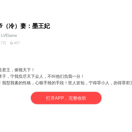
帝（冷）妻：墨王妃
LVElaine
17万
457
佐君王，俯视天下！
辈子，宁我负尽天下众人，不叫他们负我一分！
！我型我素的性格，心狠手辣的手段！世人皆知，宁得罪小人，勿得罪邪
打
开
A
P
P，完整收听