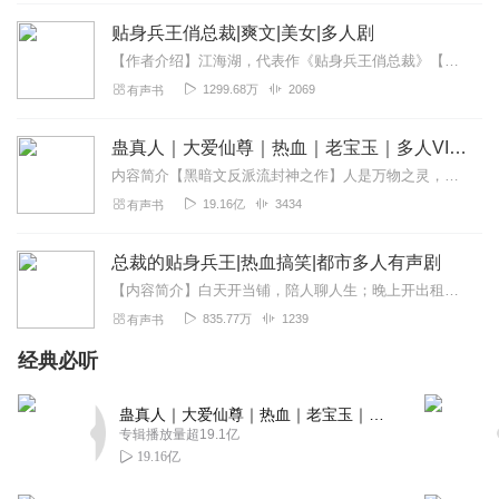
市，履行美女师傅给自己订下的婚约，却被看自己不顺眼的
贴身兵王俏总裁|爽文|美女|多人剧
美女总裁老婆给安排成一个最底层的小司机。且看最牛的佣
【作者介绍】江海湖，代表作《贴身兵王俏总裁》【主播介绍】暗香：播音主持专业毕业。著名茶类鉴赏家，小说吐槽与导航捧哏爱好者。念墨：有声小说《那时魔尊还未长大》主播...
兵王者如何纵横在这繁华都市，制定属于自己的规则……
1299.68万
2069
有声书
回复
2021-11-05
5
蛊真人｜大爱仙尊｜热血｜老宝玉｜多人VIP免费有声剧
兰戈_6f
内容简介【黑暗文反派流封神之作】人是万物之灵，蛊是天地真精。一个穿越者不断重生的故事。一个养蛊、炼蛊、用蛊的奇特世界。配音组（男角色）老宝玉旁白...
哈哈这本都市小说算是我喜欢的一本，都看了俩次了，其中
19.16亿
3434
有声书
还听过有声版的就听了不到一半就下架了，今天没小说更新
就随便找找看看结果看到了这个封面想着进来看看情况，真
总裁的贴身兵王|热血搞笑|都市多人有声剧
是意外啊哈哈😄
【内容简介】白天开当铺，陪人聊人生；晚上开出租车，跟人说理想；王坏立志做一个有理想，有抱负的有为青年。可是一场英雄救美让王坏卷入了各种恩怨是非，从此身边美女不...
回复
2020-11-16
5
835.77万
1239
有声书
初鹏5
经典必听
很好，✌️✌️✌️✌️✌️✌️✌️✌️✌️✌️
回复
2022-04-25
蛊真人｜大爱仙尊｜热血｜老宝玉｜多人VIP免费有声剧
4
专辑播放量超19.1亿
19.16亿
听友338647209
不错，好久以前看的小说了。终于出听说了😋😋😋