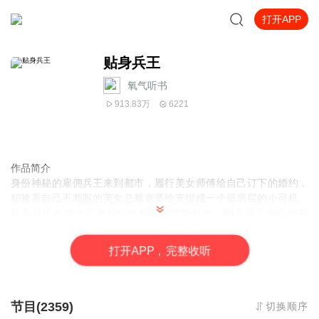
打开APP
贴身兵王
氧气听书
913.83万
6221
作品简介
身份神秘的雇佣兵王来到都市，履行美女师傅给自己订下的婚约，
却被看自己不顺眼的美女总裁老婆给安排成一个最底层的小司机。
且看最牛的佣兵王者如何纵横在这繁华都市，制定属于自己的规
则……
打
开
A
P
P，完整收听
主播|作者
一叶小江南|笑笑星儿
节目(2359)
切换顺序