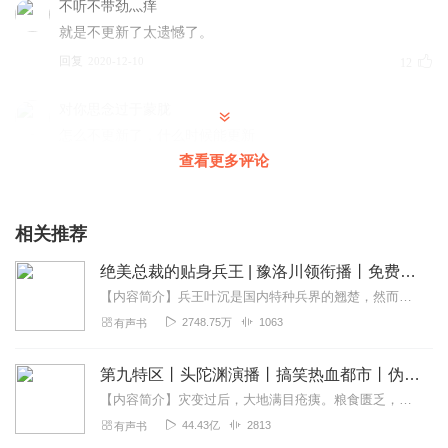
不听不带劲灬痒
就是不更新了太遗憾了。
回复
2020-12-10
12
对你思念过于蒙胧
怎么不更新了，什么时候能更新
查看更多评论
回复
2021-03-30
9
听友414414210
相关推荐
要是不换主播就完美了
回复
2022-09-22
6
绝美总裁的贴身兵王 | 豫洛川领衔播丨免费多人有声剧
【内容简介】兵王叶沉是国内特种兵界的翘楚，然而队友的意外死亡让他愤然离开军队回到民间，一边是阴谋重重，一边是美女不断，友情与爱情双重考验。斗得了恶霸，干的掉强敌...
1386615svur
2748.75万
1063
有声书
小说很好：就是没有女声：
回复
2021-06-06
6
第九特区丨头陀渊演播丨搞笑热血都市丨伪戒丨VIP免费多人有声剧
【内容简介】灾变过后，大地满目疮痍。粮食匮乏，资源紧俏，局势混乱……一位从待规划区杀出来的青年，背对着漫天黄沙，孤身来到九区谋生，却不曾想偶然结识三五好友，一念...
涟漪轻漾a
44.43亿
2813
有声书
向听友推荐，此专辑讲述的是：身份神秘的雇佣兵王来到都