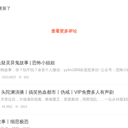
更新了
查看更多评论
疑灵异鬼故事 | 恐怖小姐姐
2323.89万
922
丨头陀渊演播丨搞笑热血都市丨伪戒丨VIP免费多人有声剧
44.39亿
2813
故事丨细思极恐