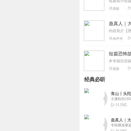
短篇或小短
悬疑
蛊真人｜大
有声书
短篇恐怖
本专辑仅供娱
悬疑
经典必听
青山丨头陀
主播粉丝165
11.35亿
蛊真人｜大
专辑播放量超1