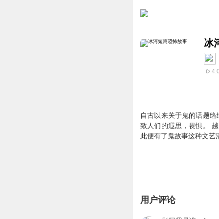
冰
4.
自古以来关于鬼的话题络
致人们的遐思，畏惧。 
此便有了鬼故事这种文艺
用户评论