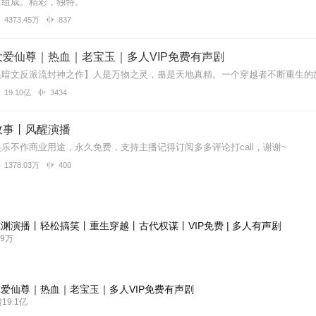
篇组成。精彩，独特。
4373.45万
837
爱仙尊｜热血｜老宝玉｜多人VIP免费有声剧
19.10亿
3434
故事丨风醒演播
乐不作商业用途，永久免费，支持主播记得订阅多多评论打call，谢谢~
1378.03万
400
渊演播丨轻松搞笑丨重生穿越丨古代权谋丨VIP免费 | 多人有声剧
9万
爱仙尊｜热血｜老宝玉｜多人VIP免费有声剧
9.1亿