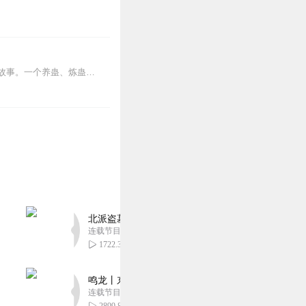
内容简介【黑暗文反派流封神之作】人是万物之灵，蛊是天地真精。一个穿越者不断重生的故事。一个养蛊、炼蛊、用蛊的奇特世界。配音组（男角色）老宝玉旁白...
北派盗墓笔记丨头陀渊出品丨悬疑灵异丨摸金校尉丨
连载节目超五百集
1722.34万
鸣龙丨东方玄幻丨紫襟团队丨轻松搞笑丨多人有声
连载节目超五百集