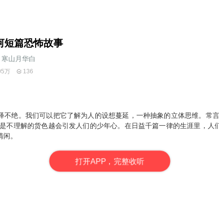
河短篇恐怖故事
寒山月华白
05万
136
绎不绝。我们可以把它了解为人的设想蔓延，一种抽象的立体思维。常言
越是不理解的货色越会引发人们的少年心。在日益千篇一律的生涯里，人
清闲。
打
开
A
P
P，完整收听