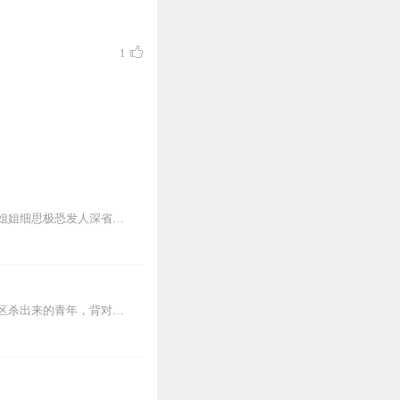
1
小姐姐讲的恐怖故事，你？怕不怕？余音个人微信：yyfm1004欢迎您来访~公众号：恐怖小姐姐细思极恐发人深省一个个耐人寻味的故事每个故事里都藏着一段不为人...
【内容简介】灾变过后，大地满目疮痍。粮食匮乏，资源紧俏，局势混乱……一位从待规划区杀出来的青年，背对着漫天黄沙，孤身来到九区谋生，却不曾想偶然结识三五好友，一念...