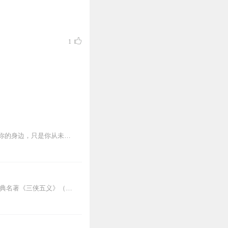
1
内容简介：虽然你不愿意相信，但是妖魔鬼怪这些东西都是真实存在的，他们也许就隐藏在你的身边，只是你从未觉察而已。女鬼，幻人，恶魔，罗刹，一个个诡异的灵异事件出现...
龙图续集原班人马《黑风城战记》<<点击收听【内容简介】《龙图案卷集》是由耳雅根据古典名著《三侠五义》（又叫七五）改编所写的网络小说，主要讲述的是鼠（白玉堂）...