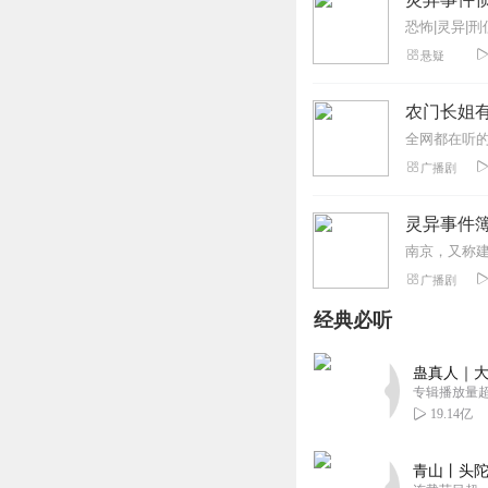
悬疑
农门长姐有
广播剧
灵异事件
广播剧
经典必听
蛊真人｜大
专辑播放量超1
19.14亿
青山丨头陀