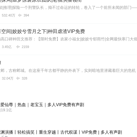
532.40万
394
空间|姣姣兮雪月之下|种田虐渣VIP免费
3.45亿
2159
簿
32.04万
328
爱仙尊｜热血｜老宝玉｜多人VIP免费有声剧
9.1亿
渊演播丨轻松搞笑丨重生穿越丨古代权谋丨VIP免费 | 多人有声剧