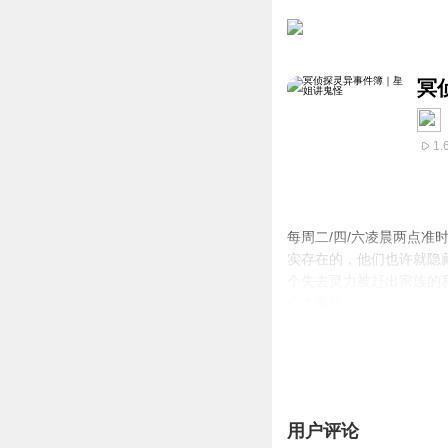
冥
1.
每周二/四/六凌晨两点
实存在的，他们也许就隐
个失去灵力被赶出家族的
个大麻烦
用户评论