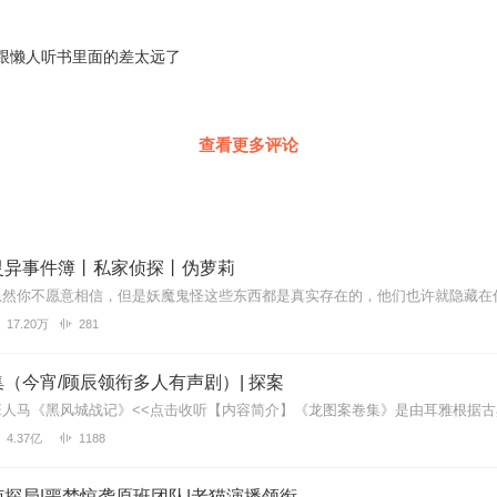
跟懒人听书里面的差太远了
查看更多评论
灵异事件簿丨私家侦探丨伪萝莉
17.20万
281
（今宵/顾辰领衔多人有声剧）| 探案
4.37亿
1188
探局|噩梦惊袭原班团队|老猫演播领衔