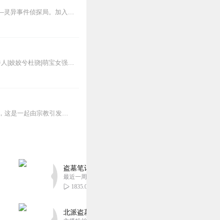
恐怖|灵异|刑侦|推理|探险一个刑警队长，拗不过命运的转轮，卷入了一个前所未闻的部门——灵异事件侦探局。加入灵探局虽然开启了人生另一扇精彩大门，...
全网都在听的高口碑种田文推荐：【限时免费】农家小福女|姣姣兮郁雨竹|全网最快寒门大俗人|姣姣兮杜骁|萌宝女强古言爽文魏晋干饭人未删减全网最快|农家小福...
南京，又称建邺，古称邺城。在这座千年古都平静的外表下，实则暗地里潜藏着巨大的危机，这是一起由宗教引发的阴谋。邺城晚报知名记者高觉，凭借着其多年的职业特殊性以及出...
盗墓笔记 全8部丨豪华CV版丨苏尚卿&边江 领衔
最近一周更新
1835.01万
北派盗墓笔记丨头陀渊出品丨悬疑灵异丨摸金校尉丨