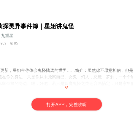
侦探灵异事件簿｜星姐讲鬼怪
九重星
69万
85
准时更新，星姐带你体会鬼怪陆离的世界……简介：虽然你不愿意相信，但
藏在你的身边，只是你从未觉察而已。女鬼，幻人，恶魔，罗刹，一个个
私家侦探的身边。嗯，好吧，若只是妖魔鬼怪之类还容易搞定，只是家里
打
开
A
P
P，完整收听