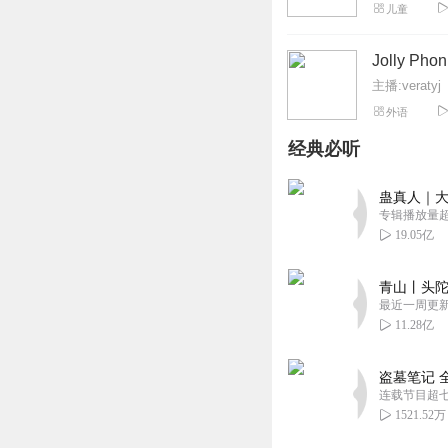
儿童
Jolly Phon
主播:veratyj
外语
经典必听
蛊真人｜大
专辑播放量超1
19.05亿
青山丨头陀
最近一周更
11.28亿
盗墓笔记 
连载节目超
1521.52万