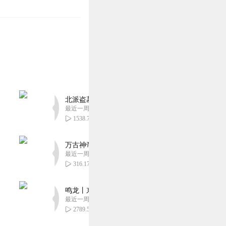
北派盗墓笔记丨头陀渊出品丨悬疑灵异丨摸金校尉丨
最近一周更新
1538.78万
万古神帝丨玄幻丨热血丨紫襟团队演播丨多人有声
最近一周更新
316.17万
鸣龙丨东方玄幻丨紫襟团队丨轻松搞笑丨多人有声
最近一周更新
2789.55万