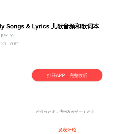
lly Songs & Lyrics 儿歌音频和歌词本
IVY_YU
30万
67
打
开
A
P
P，完整收听
还没有评论，快来发表第一个评论！
发表评论