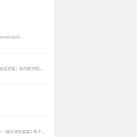
cslyric...
新专辑点击收听《神探迈克狐·怪盗归来篇｜多多罗》！！！>>>点击进入主播橱窗购买《神探迈克狐》系列图书吧!<<<多多罗故事【点击前往】收听多多罗其他好玩有趣的故...
【适听年龄】7岁+《猴子警长科学探案记》系列《破坏者联盟篇1·猴子警长科学探案记》>>>《破坏者联盟篇2·猴子警长科学探案记》>>>《破坏者联盟篇3·猴子警长科...