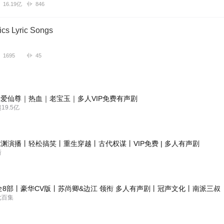
16.19亿
846
ics Lyric Songs
1695
45
爱仙尊｜热血｜老宝玉｜多人VIP免费有声剧
9.5亿
渊演播丨轻松搞笑丨重生穿越丨古代权谋丨VIP免费 | 多人有声剧
新
全8部丨豪华CV版丨苏尚卿&边江 领衔 多人有声剧丨冠声文化丨南派三叔
七百集