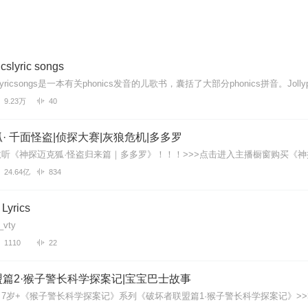
icslyric songs
icslyricsongs是一本有关phonics发音的儿歌书，囊括了大部分phonics拼音。Jollyphoni
9.23万
40
· 千面怪盗|侦探大赛|灰狼危机|多多罗
24.64亿
834
 Lyrics
_vty
1110
22
篇2·猴子警长科学探案记|宝宝巴士故事