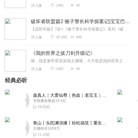
1481
40
儿童
破坏者联盟篇2·猴子警长科学探案记|宝宝巴士故事
【适听年龄】7岁+《猴子警长科学探案记》系列《破坏者联盟篇1·猴子警长科学探案记》>>>《破坏者联盟篇2·猴子警长科学探案记》>>>《破坏者联盟篇3·猴子警长科...
16.19亿
846
儿童
《我的世界之拔刀剑升级记》
嗨，我是紫帝星辰游戏主播嗯，今天呢是我的世界之拔刀剑升级记得一个开头。这是一个简介。因为之前的原因，所以以前的专辑就不能录了，然后这个是我给你们录的新专辑，希望...
1302
28
儿童
经典必听
蛊真人｜大爱仙尊｜热血｜老宝玉｜多人VIP免费有声剧
专辑播放量超19.3亿
19.03亿
青山丨头陀渊演播丨轻松搞笑丨重生穿越丨古代权谋丨VIP免费 | 多人有声剧
主播粉丝1659万
11.25亿