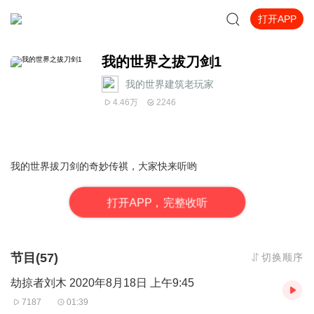
打开APP
我的世界之拔刀剑1
我的世界建筑老玩家
4.46万
2246
我的世界拔刀剑的奇妙传祺，大家快来听哟
打
开
A
P
P，完整收听
节目(57)
切换顺序
劫掠者刘木 2020年8月18日 上午9:45
7187
01:39