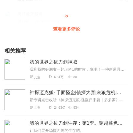
0
奥特曼穿越者
挺好的。vulcansuzieutter
查看更多评论
回复
2022-04-20
0
小西瓜有声
相关推荐
还有什么。你是否会发现我是这样想想的时候
回复
2022-02-27
0
我的世界之拔刀剑神域
我和我的好朋友一起玩MC的时候，发现了一种新道具。我们正想着怎么制作它，就被一阵旋涡吸入了我的世界。我们将如何在这个世界生存下去？我们将如何锻造拔刀剑？我们会如...
6.51万
80
儿童
神探迈克狐· 千面怪盗|侦探大赛|灰狼危机|多多罗
新专辑点击收听《神探迈克狐·怪盗归来篇｜多多罗》！！！>>>点击进入主播橱窗购买《神探迈克狐》系列图书吧!<<<多多罗故事【点击前往】收听多多罗其他好玩有趣的故...
24.63亿
834
儿童
我的世界之拔刀剑生存：第1季。穿越暮色森林
让我们展开场拔刀剑的生存吧。