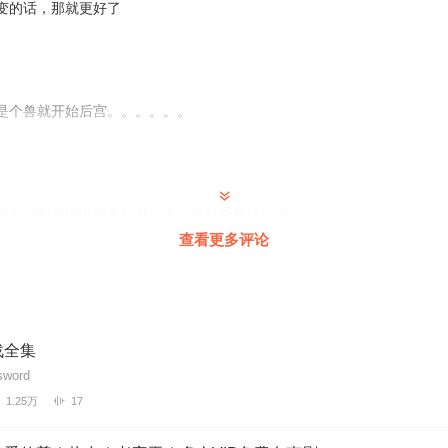
变的话，那就更好了
是个兽就开始后宫。。。。。。
顺便把那些没说的专辑补一下，不然断断续续的
查看更多评论
一游
战全集
word
1.25万
17
音一直就好了！