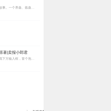
1
内容简介【黑暗文反派流封神之作】人是万物之灵，蛊是天地真精。一个穿越者不断重生的故事。一个养蛊、炼蛊、用蛊的奇特世界。配音组（男角色）老宝玉旁白...
时间补上。🎃🎃🎃🎃
1
原著|卖报小郎君
1
【冒泡有奖】听说杨千幻那厮要与我一较高下，我许七安要开始装叉了！快进入声音播放页戳下方输入框，冒个泡偷偷告诉我，我要用哪些诗词才能胜过他？说得好的，有赏！202...
1
0