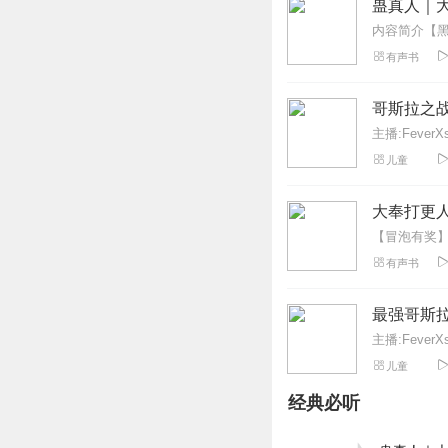
回复
2022-09-12
蛊真人｜大
尤善美哉
有声书
能不能把中间缺失的
😂😂😂
哥斯拉之
回复
2022-05-17
主播:FeverXs
儿童
卢棒棒棒棒
会议决定事项将在
大奉打更人
回复
2021-06-04
有声书
1314AiNi
就是声音不好听，
最强哥斯
回复
2021-05-20
主播:FeverXs
儿童
听友402780935
经典必听
满星他声音好听多
回复
2022-05-11