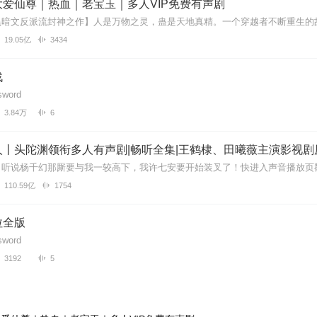
爱仙尊｜热血｜老宝玉｜多人VIP免费有声剧
19.05亿
3434
部分补上，不然就听着非常乱，325到387却说了很多，希望作者能够赶，赶
战
word
3.84万
6
明年上半年完成任务
丨头陀渊领衔多人有声剧|畅听全集|王鹤棣、田曦薇主演影视剧
110.59亿
1754
该怎么说呢
拉全版
word
3192
5
变听完之后让我很怀念