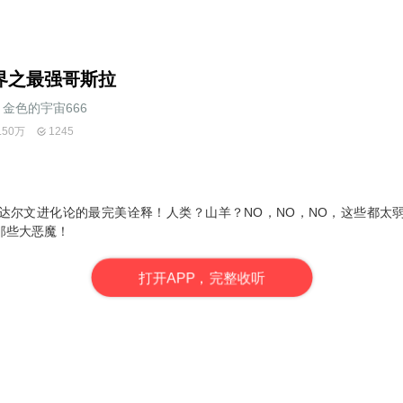
界之最强哥斯拉
金色的宇宙666
.50万
1245
达尔文进化论的最完美诠释！人类？山羊？NO，NO，NO，这些都太
那些大恶魔！
打
开
A
P
P，完整收听