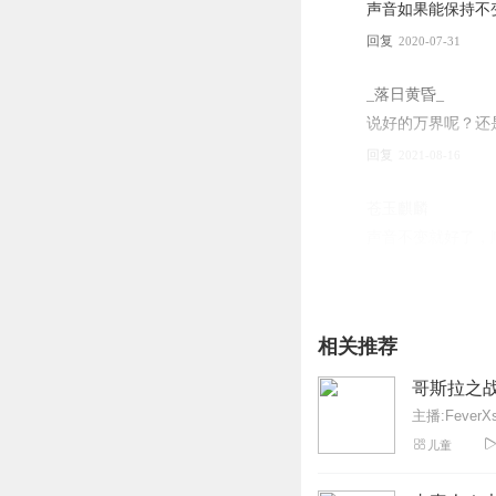
声音如果能保持不
回复
2020-07-31
_落日黄昏_
说好的万界呢？还
回复
2021-08-16
苍玉麒麟
声音不变就好了，
回复
2023-01-09
炸天帮懒羊羊
相关推荐
炸天帮懒羊羊到此
回复
2021-07-25
哥斯拉之
主播:FeverXs
我是哥斯拉迷
儿童
很好听！如果能声