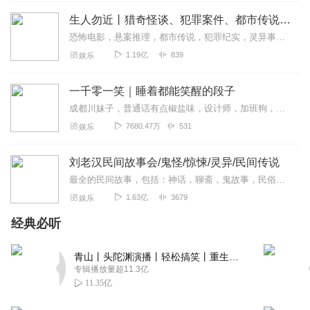
黑壳虾
生人勿近丨猎奇怪谈、犯罪案件、都市传说、未解之谜
以前看过文字版，好看这个没听过
恐怖电影，悬案推理，都市传说，犯罪纪实，灵异事件，自然灾难，未解之谜。＞＞点击加入西米团，从一桩桩奇闻异录中，窥探人性的善恶。这里没有刻意的语气渲染，也没有凭空...
回复
2020-10-23
2
1.19亿
839
娱乐
豆豆得了
一千零一笑｜睡着都能笑醒的段子
太棒了！太好听了👍。
成都川妹子，普通话有点椒盐味，设计师，加班狗，每周一单更，欢迎订阅。【主播有声书系列一键直达】适合小学到高中青少年听的趣味故事有声书：孩子最爱的启智笑话书越听...
回复
2021-11-13
1
7680.47万
531
娱乐
道哥家的小白猫
刘老汉民间故事会/鬼怪/惊悚/灵异/民间传说
为什么不续播了 ？
最全的民间故事，包括：神话，聊斋，鬼故事，民俗，传说故事，听友投稿等一个搜集的民间故事好听的声音，流传的故事发人深省，警示世人，故事虽短，意义深长。本专辑包括民...
回复
2021-05-25
1
1.63亿
3679
娱乐
经典必听
财神我来了
好评，讲的好，支持一下，，，
青山丨头陀渊演播丨轻松搞笑丨重生穿越丨古代权谋丨VIP免费 | 多人有声剧
回复
2022-10-11
0
专辑播放量超11.3亿
11.35亿
董龙眼_