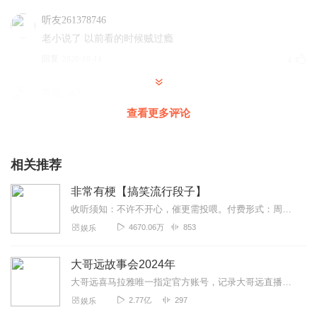
听友261378746
老小说了 以前看的时候贼过瘾
回复
2020-10-14
4
常乐_cx7
那位朋友有权力能把章节顺一下，小说好听，感谢主播的用
查看更多评论
心演播
回复
2023-06-11
2
相关推荐
1508357rbgg
非常有梗【搞笑流行段子】
章节有些乱。每一个免费主播都值得五星
收听须知：不许不开心，催更需投喂。付费形式：周一付费更新，周四免费更新。不定期加更。会员免费听，或单期2.99元订购听（二选一即可）！本节目由喜马拉雅独家出品说...
回复
2023-02-02
2
4670.06万
853
娱乐
听友371842174
大哥远故事会2024年
内容不错，扣的那半颗星是为了不让你骄傲。
大哥远喜马拉雅唯一指定官方账号，记录大哥远直播时讲述每段故事会，用最接地气的东北话带你身临其境走进每一段故事会，你笑了就行，不要纠结故事的真实性。故事消失的就是...
回复
2021-12-28
2
2.77亿
297
娱乐