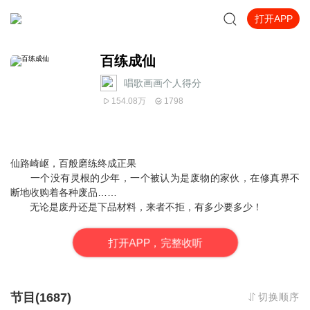
打开APP
百练成仙
唱歌画画个人得分
154.08万
1798
仙路崎岖，百般磨练终成正果
一个没有灵根的少年，一个被认为是废物的家伙，在修真界不
断地收购着各种废品……
无论是废丹还是下品材料，来者不拒，有多少要多少！
打
开
A
P
P，完整收听
节目(1687)
切换顺序