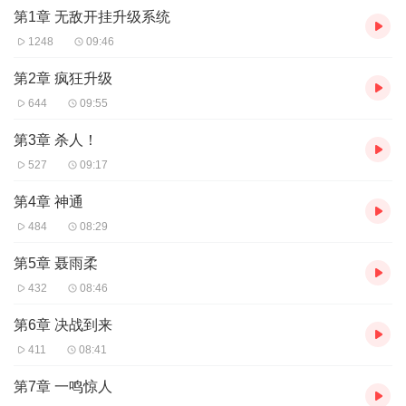
第1章 无敌开挂升级系统
主播： 叁良
1248
09:46
第2章 疯狂升级
644
09:55
第3章 杀人！
527
09:17
第4章 神通
484
08:29
第5章 聂雨柔
432
08:46
第6章 决战到来
411
08:41
第7章 一鸣惊人