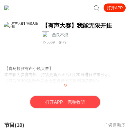
打开APP
【有声大赛】我能无限开挂
叁良不浪
5569
79
【喜马拉雅有声小说大赛】
本专辑为参赛专辑，持续更新六天后7月20日进行结果公示。
（订阅/评论/播放/分享会给您喜爱的主播增加票数哦）
【内容简介】
一代游戏王者林玄穿越到了天玄大陆....九转神丹？抱歉，吃腻了...
打
开
A
P
P，完整收听
绝世秘籍？不好意思，我厕所里还堆了一堆...你说我是绝世天才，将
来注定要君临天下?老子打的就是你们这些装逼犯....为什么我会那么
厉害？ 因为老子开挂了！
【作者/主播简介】
节目(10)
切换顺序
作者：叶上初阳