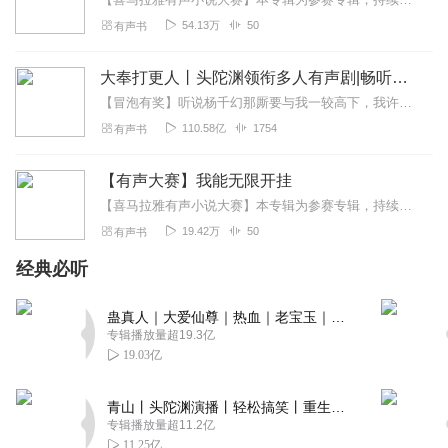
54.13万
50
有声书
大奉打更人丨头陀渊领衔多人有声剧|畅听全集|王鹤棣、田曦薇主演影视剧原著|卖报小郎君
【冒泡有奖】听说杨千幻那厮要与我一较高下，我许七安要开始装叉了！快进入声音播放页戳下方输入框，冒个泡偷偷告诉我，我要用哪些诗词才能胜过他？说得好的，有赏！202...
110.58亿
1754
有声书
【有声大赛】我能无限开挂
【喜马拉雅有声小说大赛】本专辑为参赛专辑，持续更新六天后7月20日进行结果公示。（订阅/评论/播放/分享会给您喜爱的主播增加票数哦）【内容简介】一代游戏王者林玄...
19.42万
50
有声书
经典必听
蛊真人｜大爱仙尊｜热血｜老宝玉｜多人VIP免费有声剧
专辑播放量超19.3亿
19.03亿
青山丨头陀渊演播丨轻松搞笑丨重生穿越丨古代权谋丨VIP免费 | 多人有声剧
专辑播放量超11.2亿
11.25亿