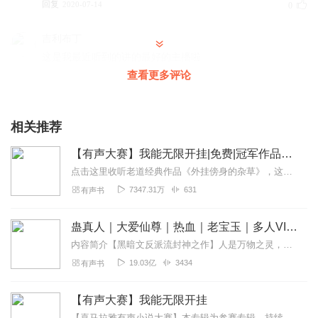
回复
2020-07-14
0
吉利布丁
这是我最近听到的讲的最好的主播啦
查看更多评论
回复
2020-07-14
0
听友243092351
相关推荐
哈哈，讲得太逗啦。不错不错。
回复
2020-07-13
0
【有声大赛】我能无限开挂|免费|冠军作品老道演播
点击这里收听老道经典作品《外挂傍身的杂草》，这一次，小草会一直都在！！本专辑为【2020喜马拉雅有声小说大赛】冠军作品，将会持续更新至完本。内容简介一代游戏王者...
7347.31万
631
有声书
蛊真人｜大爱仙尊｜热血｜老宝玉｜多人VIP免费有声剧
内容简介【黑暗文反派流封神之作】人是万物之灵，蛊是天地真精。一个穿越者不断重生的故事。一个养蛊、炼蛊、用蛊的奇特世界。配音组（男角色）老宝玉旁白...
19.03亿
3434
有声书
【有声大赛】我能无限开挂
【喜马拉雅有声小说大赛】本专辑为参赛专辑，持续更新六天后7月20日进行结果公示。（订阅/评论/播放/分享会给您喜爱的主播增加票数哦）【内容简介】一代游戏王者林玄...