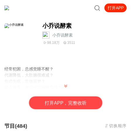
打开APP
小乔说酵素
小乔说酵素
98.18万
3511
经常犯困，
总感觉睡不醒？
代谢降低，大肚腩很难减？
焦虑失眠，常做噩梦？
聚会很多，餐后经常宿醉劳神？
注意力下降，进入状态慢。疲于奔命感越来越强。
这是生命在给你发一封一封的健康快递，你无视它，它迟早会吞噬
打
开
A
P
P，完整收听
你的健康！
学会酵素养生，帮你把转瞬即逝的时间做加法！
节目(484)
切换顺序