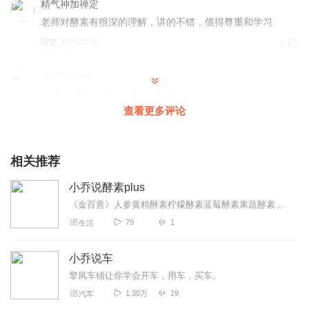
精气神加禅定
老师对酵素有很深的理解，讲的不错，值得尊重和学习
回复
2020-02-15
1
1859319nayj
很好，很好，很好，很好，很好。
查看更多评论
回复
2020-06-10
0
阳光灿烂15030955
相关推荐
主播声音挺好，内容也不错，把鲜酿酵妈妈酵素桶编辑在内
容里更好！
小乔说酵素plus
回复
2019-10-08
0
《金百善》人参黄精酵素柠檬酵素蓝莓酵素果蔬酵素粉剂酵素等酵素工厂知识传播者！主讲！研发者！
79
1
生活
小乔说车
擎风车铺让你学会开车，用车，买车。
1.30万
19
汽车