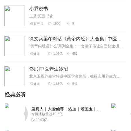
小乔说书
主播:汇云书舍
1600
9
有声书
徐文兵梁冬对话《黄帝内经》大合集 | 中医养生
“黄帝内经说什么”系列全集：一套读了能让自己快速拥有天时、地利、人和的正能量书籍。年轻人读了能更好地懂得处事养身，变得强大；中年人读了会放下得失，随心所欲；老年...
1.05亿
651
健康
佟彤|中医养生妙招
北京卫视养生堂特邀中医学者佟彤，教授实用养生方法。点击“订阅”，获取课程最新情况。更多养生资讯请关注公众号“健康新佟学”！【节目推荐】《佟彤：中医健康自测自理5...
1.85亿
541
健康
经典必听
蛊真人｜大爱仙尊｜热血｜老宝玉｜多人VIP免费有声剧
专辑播放量超19.3亿
19.03亿