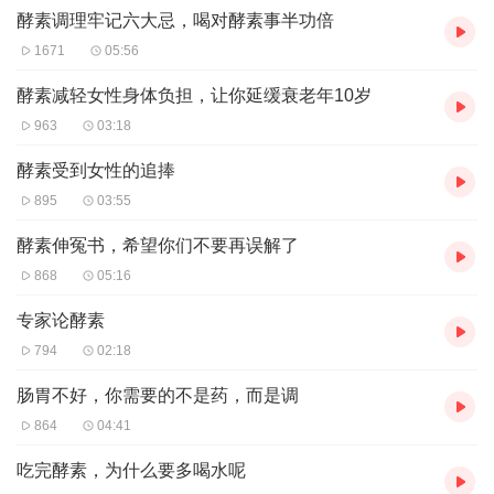
酵素调理牢记六大忌，喝对酵素事半功倍
1671
05:56
酵素减轻女性身体负担，让你延缓衰老年10岁
963
03:18
酵素受到女性的追捧
895
03:55
酵素伸冤书，希望你们不要再误解了
868
05:16
专家论酵素
794
02:18
肠胃不好，你需要的不是药，而是调
864
04:41
吃完酵素，为什么要多喝水呢