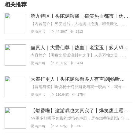
相关推荐
第九特区丨头陀渊演播丨搞笑热血都市丨伪戒丨VIP免费多人有声剧
【内容简介】灾变过后，大地满目疮痍。粮食匮乏，资源紧俏，局势混乱……一位从待规划区杀出来的青年，背对着漫天黄沙，孤身来到九区谋生，却不曾想偶然结识三五好友，一念...
44.39亿
2813
有声书
蛊真人｜大爱仙尊｜热血｜老宝玉｜多人VIP免费有声剧
内容简介【黑暗文反派流封神之作】人是万物之灵，蛊是天地真精。一个穿越者不断重生的故事。一个养蛊、炼蛊、用蛊的奇特世界。配音组（男角色）老宝玉旁白...
19.11亿
3434
有声书
大奉打更人丨头陀渊领衔多人有声剧|畅听全集|王鹤棣、田曦薇主演影视剧原著|卖报小郎君
【冒泡有奖】听说杨千幻那厮要与我一较高下，我许七安要开始装叉了！快进入声音播放页戳下方输入框，冒个泡偷偷告诉我，我要用哪些诗词才能胜过他？说得好的，有赏！202...
110.64亿
1754
有声书
【燃番啦】这游戏也太真实了丨爆笑废土霸榜神作丨紫襟剧社制作
>>更多好听不套路的燃情有声剧，尽在燃番啦剧场↓年度重磅推荐本专辑为VIP免费专辑每天上午10点5集更新，订阅可以听到最新内容哦！每周抽一个专辑五星优质评论送...
20.62亿
3061
有声书