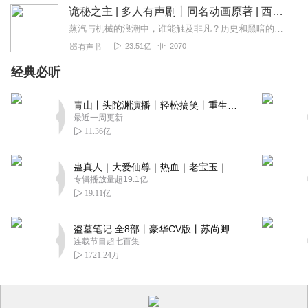
诡秘之主 | 多人有声剧丨同名动画原著 | 西幻克苏鲁 | 乌贼作品
蒸汽与机械的浪潮中，谁能触及非凡？历史和黑暗的迷雾里，又是谁在耳语？我从诡秘中醒来，睁眼看见这个世界：枪械，大炮，巨舰，飞空艇，差分机；魔药，占卜，诅咒，倒吊人...
23.51亿
2070
有声书
经典必听
青山丨头陀渊演播丨轻松搞笑丨重生穿越丨古代权谋丨VIP免费 | 多人有声剧
最近一周更新
11.36亿
蛊真人｜大爱仙尊｜热血｜老宝玉｜多人VIP免费有声剧
专辑播放量超19.1亿
19.11亿
盗墓笔记 全8部丨豪华CV版丨苏尚卿&边江 领衔 多人有声剧丨冠声文化丨南派三叔
连载节目超七百集
1721.24万