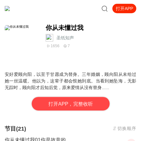
打开APP
你从未懂过我
圣纸知声
1656
7
安好爱顾向阳，以至于甘愿成为替身。三年婚姻，顾向阳从未给过
她一丝温暖。他以为，这辈子都会恨她到底。当看到她坠海，无影
无踪时，顾向阳才后知后觉，原来爱情从没有替身......
打
开
A
P
P，完整收听
节目(21)
切换顺序
你从未懂过我01你是故意的