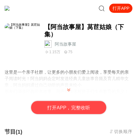
打开APP
【阿当故事屋】莴苣姑娘（下
集）
阿当故事屋
1.15万
75
这里是一个亲子社群，让更多的小朋友们爱上阅读，享受每天的亲
子阅读时光！阿当妈妈会定时发送经典儿童故事音频及育儿精华文
章，阿当妈妈通过自己动听的声音来给小
朋友们诵读经典绘本故事，用声音传递对孩子们生命教育的意义！
欢迎关注【阿当故事屋】微信公众号：adanggushiwu 更多精彩活动
等你参加！
打
开
A
P
P，完整收听
节目(1)
切换顺序