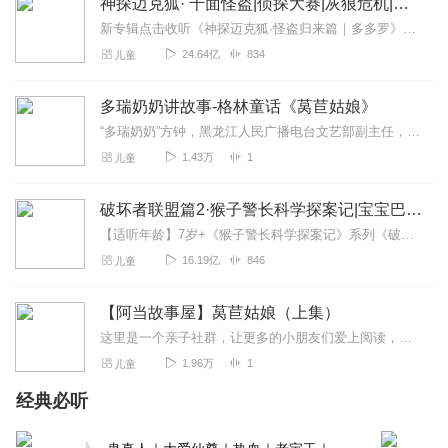
神探迈克狐· 千面怪盗|侦探大赛|灰狼危机|多多罗
新专辑点击收听《神探迈克狐·怪盗归来篇｜多多罗》！！！>>>点击进入主播橱窗购买《神探迈克狐》系列图书吧!<<<多多罗故事【点击前往】收听多多罗其他好玩有趣的故...
24.64亿
834
儿童
多瑞奶奶讲故事-格林童话《莴苣姑娘》
“多瑞奶奶”方钟，黑龙江人民广播电台文艺部副主任，著名节目主持人。从事播音主持工作近三十年，获全国优秀广播节目一等奖、全国广播电视节目主持人开拓奖即...
1.43万
1
儿童
破坏者联盟篇2·猴子警长科学探案记|宝宝巴士故事
【适听年龄】7岁+《猴子警长科学探案记》系列《破坏者联盟篇1·猴子警长科学探案记》>>>《破坏者联盟篇2·猴子警长科学探案记》>>>《破坏者联盟篇3·猴子警长科...
16.19亿
846
儿童
【阿当故事屋】莴苣姑娘（上集）
这里是一个亲子社群，让更多的小朋友们爱上阅读，享受每天的亲子阅读时光！阿当妈妈会定时发送经典儿童故事音频及育儿精华文章，阿当妈妈通过自己动听的声音来给小朋友们诵...
1.96万
1
儿童
经典必听