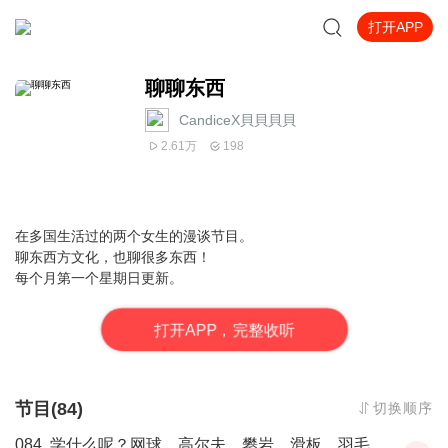
打开APP
聊聊东西
CandiceX貝貝貝貝
2.61万
198
在多国生活过的两个女生的漫谈节目。
聊东西方文化，也聊很多东西！
每个月第一个星期日更新。
打
开
A
P
P，完整收听
节目(84)
切换顺序
084. 学什么呢？网球、高尔夫、攀岩、滑板、羽毛球...