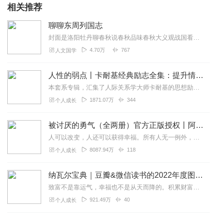
相关推荐
聊聊东周列国志
封面是洛阳牡丹聊春秋说春秋品味春秋大义观战国看战国领略战国豪情尊重原著各自解读以史为鉴以古观今希望大家友好交流，多提宝贵意见
4.70万
767
人文国学
人性的弱点丨卡耐基经典励志全集：提升情商和沟通技巧
本套系专辑，汇集了人际关系学大师卡耐基的思想励志精华，收录《人性的弱点》《人性的优点》《语言的突破》《美好的人生》《快乐的人生》等所有经典！是卡耐基的经典合辑，...
1871.07万
344
个人成长
被讨厌的勇气（全两册）官方正版授权丨阿德勒心理学畅销经典｜幸福的勇气
人可以改变，人还可以获得幸福。所有人无一例外，都能如此。——阿德勒心理学一名深陷自卑、无能与不幸福的青年，听到了一名哲人主张的“世界无比单纯，人人都能幸福”便来...
8087.94万
118
个人成长
纳瓦尔宝典｜豆瓣&微信读书的2022年度图书|从白手起家到财务自由
致富不是靠运气，幸福也不是从天而降的。积累财富和幸福生活是我们可以学习的技能。这本书收集整理了硅谷投资人纳瓦尔在过去十年里通过推特、播客和采访等方式分享的人生智...
921.49万
40
个人成长