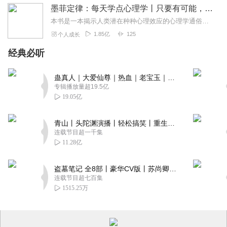
墨菲定律：每天学点心理学丨只要有可能，就一定会发生
本书是一本揭示人类潜在种种心理效应的心理学通俗读物，其中最有代表性的即“墨菲定律”。与此同时，从自我认知、经济管理等方面入手，作者引出了数十条对现代人工作和生活...
1.85亿
125
个人成长
经典必听
蛊真人｜大爱仙尊｜热血｜老宝玉｜多人VIP免费有声剧
专辑播放量超19.5亿
19.05亿
青山丨头陀渊演播丨轻松搞笑丨重生穿越丨古代权谋丨VIP免费 | 多人有声剧
连载节目超一千集
11.28亿
盗墓笔记 全8部丨豪华CV版丨苏尚卿&边江 领衔 多人有声剧丨冠声文化丨南派三叔
连载节目超七百集
1515.25万