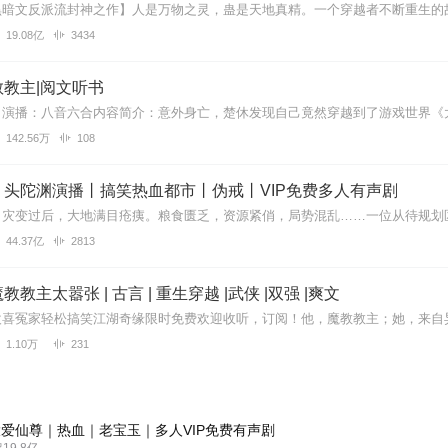
19.08亿
3434
教主|阅文听书
142.56万
108
丨头陀渊演播丨搞笑热血都市丨伪戒丨VIP免费多人有声剧
44.37亿
2813
教主太嚣张 | 古言 | 重生穿越 |武侠 |双强 |爽文
1.10万
231
爱仙尊｜热血｜老宝玉｜多人VIP免费有声剧