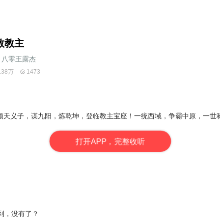
教教主
八零王露杰
.38万
1473
顶天义子，谋九阳，炼乾坤，登临教主宝座！一统西域，争霸中原，一世
打
开
A
P
P，完整收听
到，没有了？