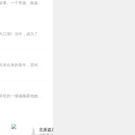
内容简介【黑暗文反派流封神之作】人是万物之灵，蛊是天地真精。一个穿越者不断重生的故事。一个养蛊、炼蛊、用蛊的奇特世界。配音组（男角色）老宝玉旁白...
作者：封七月演播：八音六合内容简介：意外身亡，楚休发现自己竟然穿越到了游戏世界《大江湖》当中，成为了游戏中还没成长起来的，第三版的最终反派大bo...
【内容简介】灾变过后，大地满目疮痍。粮食匮乏，资源紧俏，局势混乱……一位从待规划区杀出来的青年，背对着漫天黄沙，孤身来到九区谋生，却不曾想偶然结识三五好友，一念...
大女主穿越欢喜冤家轻松搞笑江湖奇缘限时免费欢迎收听，订阅！他，魔教教主；她，来自异世的一缕魂魄看他她如何纵横这有爱有恨有不平的...
北派盗墓笔记丨头陀渊出品丨悬疑灵异丨摸金校尉丨