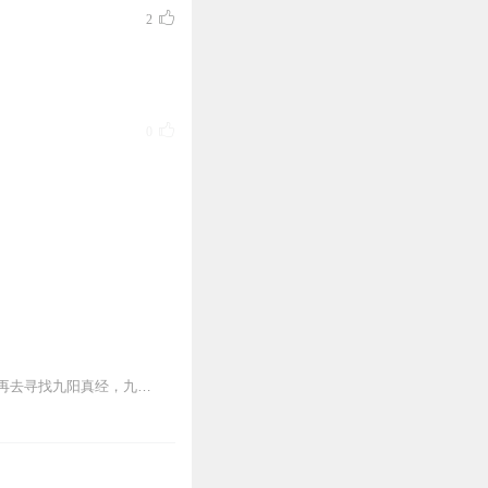
2
0
3
1
他成了龙门镖局的一个趟子手，先给自己定下个小目标：在杀人狂魔殷素素的手上活下来，再去寻找九阳真经，九阳神功+一阳指，走上人生巅峰……
0