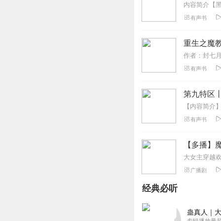
有声书
重生之魔教
有声书
第九特区
有声书
【多播】魔教
广播剧
经典必听
蛊真人｜大