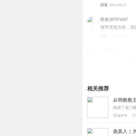
回复
2021-04-12
听友287074567
情节充实古朴，语
回复
2021-09-30
AO心世界
莫有评价，且让我
回复
2020-06-28
白玉津
相关推荐
唉，无法入耳，失望
回复
2021-02-08
从明教教
听友228106777
有声书
机器演播？太烂了
回复
2021-01-09
蛊真人｜大