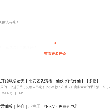
风耐人寻味！
听一章试试水再来续评价
查看更多评论
😞
主开始纵横诸天丨南安团队演播丨仙侠·幻想修仙丨【多播】
216.14万
945
吧？兼职就是糊弄听众！
爱仙尊｜热血｜老宝玉｜多人VIP免费有声剧