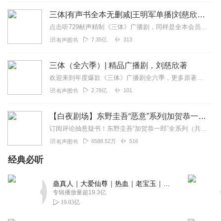
三体|有声书全本无删减|王明军单播|刘慈欣原著
点击听729献声精制《三体》广播剧，同样是全本会员免费畅听，快来感受声音大戏的魅力！【购买须知】1、本作品部分集数为免费试听。2、版权归原作者所有，严禁翻录成任...
7.35亿
313
有声图书
三体（全六季）| 精品广播剧，刘慈欣著
欢迎来到年度爆款《三体》广播剧全六季，更多原著细节，全集畅听！【购买须知】1、本作品为付费广播剧《三体（全六季）》，定价198元，购买成功后即可收听。VIP会员...
2.78亿
101
有声图书
【白夜剧场】东野圭吾“恶意”系列|加贺恭一郎全11部
订阅评论抽悬疑书！东野圭吾“加贺恭一郎”全系列（共11部）11.30正式上线白夜剧场，第一部《祈祷落幕时》率先发布！即日起～12.20日24点前，专辑评论点赞...
6588.52万
516
有声图书
经典必听
蛊真人｜大爱仙尊｜热血｜老宝玉｜多人VIP免费有声剧
专辑播放量超19.3亿
19.03亿