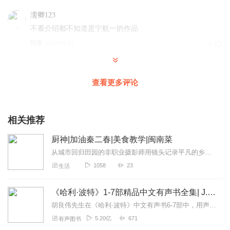
濡卿123
不看介绍都不知道是宁航一的作品
回复
2022-01-13
1
JINGHETANG
主播讲的很好呀 几年前就在一直听
查看更多评论
回复
2025-11-24
0
相关推荐
厨神|加油秦二春|美食教学|闽南菜
从城市回归田园的非职业摄影师用镜头记录平凡的乡村生活！
1058
23
生活
《哈利·波特》1-7部精品中文有声书全集| J.K.罗琳原著，光合积木演播
胡良伟先生在《哈利·波特》中文有声书6-7部中，用声音带领着大家继续魔法之旅。为保证作品的一致性，给大家带来完整的魔法体验，我们与版权方PottermoreP...
5.20亿
671
有声图书