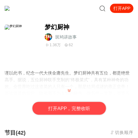
打开APP
梦幻厨神
斑鸠讲故事
1.36万
62
谨以此书，纪念一代大侠金庸先生。梦幻厨神共有五位，都是绝世
高手。据说，五位厨神联手烹制的“终极菜式”，具有某种神奇的功
效。全世界吃过这道菜的人只有一个，那是结局成谜的雍正皇帝！
而这道菜的背后，隐藏着不为人知的秘密。做怎样一道菜，需要五
位美丽的处女？吃怎样一道菜，食客比厨师还要累？什么样的烤
肉，让厨神展开秘密调查？终极菜式所隐藏的秘密，究竟是什么？
打
开
A
P
P，完整收听
真的能集齐五位梦幻厨神，将这道传说中的菜式做出来吗？
节目(42)
切换顺序