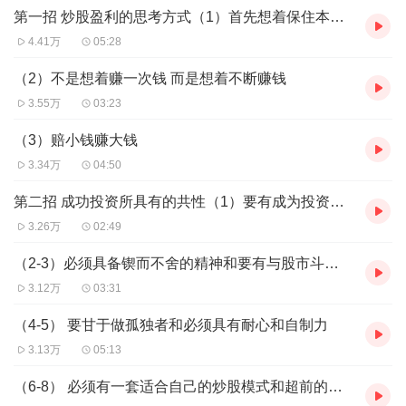
第一招 炒股盈利的思考方式（1）首先想着保住本金 然后在想着盈利
战经验。
4.41万
05:28
每日更新一集
（2）不是想着赚一次钱 而是想着不断赚钱
3.55万
03:23
（3）赔小钱赚大钱
3.34万
04:50
第二招 成功投资所具有的共性（1）要有成为投资专家的欲望
3.26万
02:49
（2-3）必须具备锲而不舍的精神和要有与股市斗的气派
3.12万
03:31
（4-5） 要甘于做孤独者和必须具有耐心和自制力
3.13万
05:13
（6-8） 必须有一套适合自己的炒股模式和超前的想象力及对未来的判断