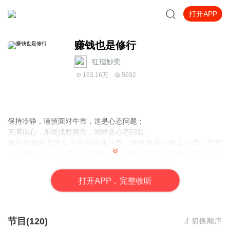
打开APP
赚钱也是修行
红指妙奕
163.16万
5692
保持冷静，谨慎面对牛市，这是心态问题；
充满信心，乐观战胜熊市，同样是心态问题。
股市投资的实质是与自我灵魂斗争，炒股最后炒的是心态。有耐
心、有耐力，一时获利不骄傲，短暂被套不心慌。唯有如此，才能
在股市中实现“赢者通吃”。
高手的终极较量并非是投资技巧，而是心理控制。
打
开
A
P
P，完整收听
谁能成功战胜心魔，克服人性弱点，谁就是最后的英雄。
主播：红指妙奕
，
中国管理科学研究院金融学术委员，现已出版发
行了两本系列畅销书《金品战法之箱体大突破》、《金品战法之箱
节目(120)
切换顺序
体擒龙捉妖》。16年的职业操盘经历，并形成了自己独特的箱体实