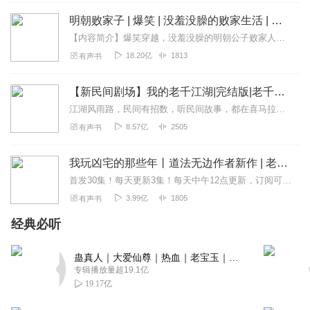
简单到复杂，是前半生的阅历，复杂到简单，是后半生的修
明朝败家子 | 爆笑 | 没羞没臊的败家生活 | 多人有声剧
行🤔🤔🤔🤔🤔🤔🤔🤔🤔🤔🤔🤔🤔🤔🤔🤔🤔🤔🤔🤔🤔🤔🤔🤔🤔
🤔🤔🤔🤔🤔🤔🤔🤔🤔🤔🤔🤔🤔🤔🤔🤔🤔🤔🤔🤔🤔🤔🤔🤔🤔🤔
【内容简介】爆笑穿越，没羞没臊的明朝公子败家人生！弘治十一年。这是一个美好的清晨。此时朱厚照初成年。此时王守仁和唐伯虎磨刀霍霍，预备科举。此时小冰河期已经来临...
🤔🤔🤔🤔🤔🤔🤔🤔🤔🤔🤔🤔🤔🤔🤔🤔🤔🤔🤔🤔🤔🤔🤔🤔🤔🤔
18.20亿
1813
有声书
🤔🤔🤔🤔🤔🤔🤔🤔🤔🤔🤔🤔🤔🤔🤔🤔🤔🤔🤔🤔🤔🤔🤔🤔
回复
2022-12-06
【新民间剧场】我的老千江湖|完结版|老千生涯作者新作|有声的紫襟
1
江湖风雨路，民间有招数，听民间故事，都在喜马拉雅【新民间剧场】！点我听全部！特别提醒：珍爱生命，远离赌博《我的老千江湖》完结福利进行中，送小雅NANO智能音箱和...
小星星熊熊
8.57亿
2505
有声书
很好，听着还不错，有帮助。
回复
2021-10-07
我玩凶宅的那些年丨道法无边作者新作 | 老彩演播
1
首发30集！每天更新3集！每天中午12点更新，订阅可以看到每日更新哦！内容简介因赌入局丧失了性命，却也因此获得了异于常人的能力，为了能活下去，更为了保护身边的亲...
1雪花
3.99亿
1805
有声书
追随主播听了几个专辑了，朗读的非常好听，实用性强，非
经典必听
常受益。
回复
2020-07-22
1
蛊真人｜大爱仙尊｜热血｜老宝玉｜多人VIP免费有声剧
专辑播放量超19.1亿
五壹仔仔
19.17亿
收获良多，感谢主播！