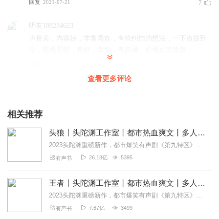
回复
2021-07-21
7
听友188234623
声音美，内容好，非常喜欢，有些纠结的想法，一下点拨到
位，豁然开朗，真好，亲切，有内涵，必须点赞赞赞。
回复
2022-02-28
3
查看更多评论
1371909cxuc
这是什么书，我想买一本。
相关推荐
回复
2022-06-28
2
头狼丨头陀渊工作室丨都市热血爽文丨多人有声剧
1515369kxpa
2023头陀渊重磅新作，都市爆笑有声剧《第九特区》，点击收听！内容简介本来我只想老老实实的当条哈巴狗，可他们瞧不起我，硬生生的把我逼成一头狼！CAST旁白：...
音频内容绝对精品，超级正能量，好比投资人的圣经，好似
26.18亿
5395
有声书
人生路上的灯塔，受益匪浅。 主播的声音让人享受！谢谢分
享！！！
王者丨头陀渊工作室丨都市热血爽文丨多人有声剧
回复
2022-04-08
2
2023头陀渊重磅新作，都市爆笑有声剧《第九特区》，点击收听！内容简介主人公赵成虎，一个社会最底层得小人物，在这繁杂的社会，靠着自己和一帮生死兄弟，一步一步走...
7.67亿
3499
有声书
五福爱云集