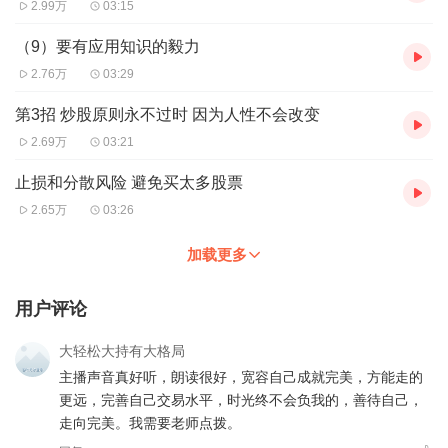
2.99万
03:15
（9）要有应用知识的毅力
2.76万
03:29
第3招 炒股原则永不过时 因为人性不会改变
2.69万
03:21
止损和分散风险 避免买太多股票
2.65万
03:26
加载更多
用户评论
大轻松大持有大格局
主播声音真好听，朗读很好，宽容自己成就完美，方能走的
更远，完善自己交易水平，时光终不会负我的，善待自己，
走向完美。我需要老师点拨。