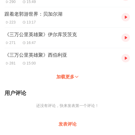
290
15:49
唯求真与诚，友爱或虚烟。
浮华盛风气，但余权与钱。
跟着老郭游世界：贝加尔湖
人心伤如此，何处随遇安？
223
13:17
弃别流与俗，超拔出淡然。
世外有真气，潇洒山水间。
《三万公里英雄聚》伊尔库茨茨克
延伸阅读：《老郭游记续集》有感
展卷捧读《老郭游记续集》，仿佛山间深谷淙淙流淌的小溪，一次
271
16:47
次淌过我的心扉伸向远方，那远方，就是作者笔下描绘的精彩美丽
的世界。
《三万公里英雄聚》西伯利亚
《老郭游记续集》是作者的第二部游记，是第一部游记的延伸和拓
281
15:00
展，较前有着更深的文化内涵和景观外延。是作者在人生旅途中边
走、边看、边思、边悟，以敏锐的眼光，纯真的心灵，深邃的情怀
加载更多
凝聚成的结晶。他把所到之处的自然风光、人文地理、名胜古迹、
轶闻趣事与有关历史风云，进行了审视剖析，通过隽永的文笔沙
漏，滤出精华，86篇的文章才得以从容诞生，取得了令人欣慰的丰
用户评论
硕成果。
徜徉在他的文字意境里，品读他是如何对人类文明的赞美，对生命
还没有评论，快来发表第一个评论！
的尊重，对真善美的追求，对独具魅力的自然风光探访，别有一番
情趣。
《老郭游记续集》的内容，按地域分编，为县内、省内、省外、国
发表评论
外，四部分，简单明了，便于阅读。“冰瀑之美”是开篇首卷，笔者受