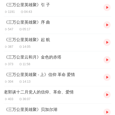
《三万公里英雄聚》引 子
义泛滥，勤劳致富、社会保障缺失，竞争与危机同在，压迫与恐惧
共存。当此之时，遁迹于江湖，寄情于山水，在真山真水的恒定与
1191
04:43
平静中寻求心灵的宁静，何怪之有？
我经常远足，到大山大水中徘徊，深感人渴求自由与安定的情
《三万公里英雄聚》序 曲
致会赋予山水以灵性。“相看两不厌，惟有敬亭山”，那是诗人的化
547
05:17
境，化到浓酣忘我，境与神会，怎不神纯意静，真气扑人？
真诚是人的第一心理需要，也是人类社会一切真道德、真情感
《三万公里英雄聚》起 航
的源泉。
387
14:05
当人失去真诚，失去相互的信任，便会走向自然，走进山水，
从那里寻求“洗尽沉渣，独存孤徊”，寻求“清风朗月，玉洁冰清”。沐
《三万公里云和月》金色的赤塔
浴在心灵的洗礼中，一股爱的无名哀感膨而涨之，超然于功利争斗
的压迫之上，也就升华出一种无畏的镇定与宁静。
373
11:58
晋人王羲之有诗曰：“争先非吾事，静照在忘求。”能于此物欲横
《三万公里英雄聚 - 上》信仰 革命 爱情
流，名利淹泛之际，“勿为物喜，勿为己悲”，处功利堆中不争，淹利
禄围中忘求，怎不是一种大境界？
304
14:13
能动荡中“独静其静”，变乱中“忘求守一”，才真人也。
当人为社会所滞，为情志所困，走向自然，踏进山水，从远古
老郭谈十二月党人的信仰、革命、爱情
的真意中寻求精神的解脱，能不大乐乎？
403
36:07
此身逢变世，人生大复翻。
少年虚立志，老大无报还。
《三万公里英雄聚》贝加尔湖
主义成虚伪，社会大标签。