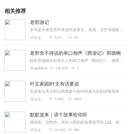
文友之邀，在晋冀之交处的悬崖峭壁上观看积雪融化后形成的冰瀑
时，触景生情，由此娓娓道来，……“有的如运动健在做最后的冲
相关推荐
刺，俯着头，甩着臂，隆起的臂部张力十足，一副胜利在握的样
子；有的如出家的道人，睡眼朦胧地拄杖持钵，笑口微开，一副憨
老郭游记
态可掬的形态，有的……，有的……”，滴水成冰是一种极其常见的
本书是作者近些年来游历加拿大、美国、古巴等国家和地区的记录，配合相应文字，作者精选了200多幅一路拍摄的照片，以独特的视角再现了一路上的风土人情和山川景物，其中...
自然现象，积雪融化后顺势形成的冰柱也是人之常情，多少人途经
5171
23
生活
此地，又有多少人生发出如此美妙之感，我是没有亲自领略冰瀑之
美，然而在作者目中笔下，将冰瀑比作“运动健儿”“出家道人”“初恋情
人”“白娘子”……，精妙地将静止的冰瀑描摹的生机灵动，酣畅淋
老郭舍不得说的单口相声《西游记》郭德纲
漓，字里行间流露出自己欣喜和满足以及闲静自然的审美心态，这
聆听郭德纲未轻易示人的单口相声《西游记》，感受一场别具一格的听觉盛宴。郭德纲以其独树一帜的表演风格，赋予《西游记》全新魅力。从唐僧师徒的另类启程，到取经途中遭遇...
就是作者独特的意境往往存在于人的独特风格之中，而风格的独
146.35万
7
相声评书
特，就是个性化的创作方法。增强了文章的感染力，牵引着读者的
双眸，滋养着读者的情愫。
展开“观长虹展览，话长虹精神”一文，笔者形如流水般文字，将你带
叶文家园|叶文有话要说
到高长虹的故居，走进长虹生平展览馆，了解这位中国现代史上的
欢迎各位关注和订阅我参与创作的喜马自制深夜陪伴谈话栏目《听你说·百态人声》【听你说·百态人声】每晚直播连线真实人间故事|叶文现场互动中|人间冷暖，抱团取暖每周...
文学巨匠，你会对这位与鲁迅齐名的青年作家肃然起敬，8岁就将
3.69亿
2993
生活
《千字文》《三字经》《名贤集》《朱自清之家格言》倒背如流，
他从小就嗜书如命，手不释卷，追求进步，热爱祖国，拥护中国共
产党，创办《狂飙》《弦上》等多种刊物，致力于研究新文法，新
默默道来｜讲个故事给你听
字典的编写工作，为人民写作，反应人民意志，鼓励人民思想，引
感动的、治愈的、伴你入眠的好故事新节目上线，探索现实世界的无尽魅力，追求对生活的真实记录《听见人间真相》（点击名称，直达专辑）网易人间故事集持续更新中，邀您关注...
领读者爱国爱家，你会被高长虹一生的文学才华献给革命事业的动
16.15亿
989
生活
人事迹深深震撼，翔实的考究，为家乡有过这么一位伟大的爱国作