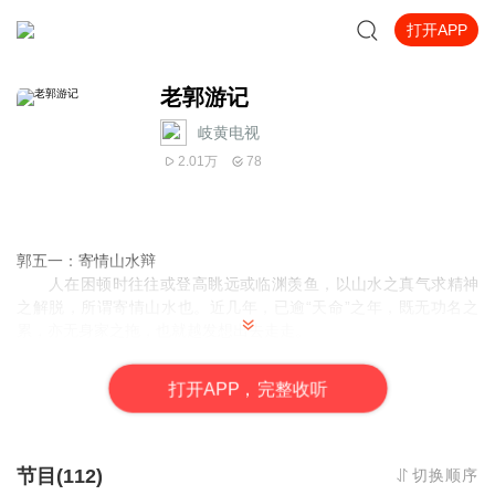
打开APP
老郭游记
岐黄电视
2.01万
78
郭五一：寄情山水辩
人在困顿时往往或登高眺远或临渊羡鱼，以山水之真气求精神
之解脱，所谓寄情山水也。近几年，已逾“天命”之年，既无功名之
累，亦无身家之拖，也就越发想出去走走。
同仁责之，“正当年富，何以玩物丧志？”答曰：“人生何不是一
场大玩？能天真，能率性，能本色，自风流也，何来丧志？”
打
开
A
P
P，完整收听
志者，士之心也，居庙堂之高忧其民，处江湖之远忧其君，临
危受命勇于任事，放浪江湖心存高远，俱是“志”也。所谓“达则兼济
天下，穷则独善其身”。
当今之世，除旧布新。旧有价值崩颓，“礼崩乐坏”；新生价值萌
节目(112)
切换顺序
生，“式微纷杂”。精神失去依托，生命丧失意义，享乐主义、功利主