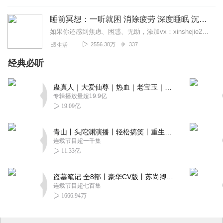
家的自豪感油然而生。
睡前冥想：一听就困 消除疲劳 深度睡眠 沉浸体验
如果你还感到焦虑、困惑、无助，添加vx：xinshejie2018、vx公众号：宣萱心伴，与主播宣萱开启心灵交流之旅，共建温暖的精神家园！如果你喜欢我的内容，请...
2556.38万
337
生活
经典必听
蛊真人｜大爱仙尊｜热血｜老宝玉｜多人VIP免费有声剧
专辑播放量超19.9亿
19.09亿
青山丨头陀渊演播丨轻松搞笑丨重生穿越丨古代权谋丨VIP免费 | 多人有声剧
连载节目超一千集
11.33亿
盗墓笔记 全8部丨豪华CV版丨苏尚卿&边江 领衔 多人有声剧丨冠声文化丨南派三叔
连载节目超七百集
1666.94万