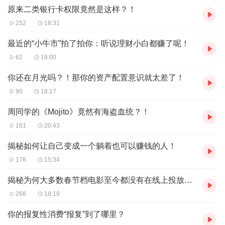
原来二类银行卡权限竟然是这样？！
252
18:31
最近的“小牛市”拍了拍你：听说理财小白都赚了呢！
62
18:00
你还在月光吗？！那你的资产配置意识就太差了！
90
18:17
周同学的《Mojito》竟然有海盗血统？！
161
20:43
揭秘如何让自己变成一个躺着也可以赚钱的人！
176
15:34
揭秘为何大多数春节档电影至今都没有在线上投放播出？
268
18:19
你的报复性消费“报复”到了哪里？