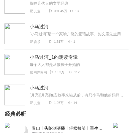
影响几代人的文学经典
391.45万
13
儿童
小马过河
“小马过河”是一个家喻户晓的童话故事。彭文席先生用一篇生动有趣的文章给我们讲述了要通过自己的实践做决定的道理。这首歌则是一位奶爸用自己“说”和“唱”的方式用音乐...
1.61万
1
音乐
小马过河_1的朗读专辑
每个大人都是从做孩子开始的
1.53万
112
有声图书
小马过河
[月亮][月亮]晚安故事来啦从前，有只小马和他的妈妈住在小河边，有一天，妈妈叫小马叫到身边来说：“小马，你已经长大了，可以帮妈妈做事了。今天你把这袋粮食送到河对...
1.07万
14
儿童
经典必听
青山丨头陀渊演播丨轻松搞笑丨重生穿越丨古代权谋丨VIP免费 | 多人有声剧