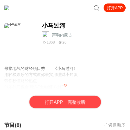
打开APP
小马过河
声动内蒙古
1868
26
最接地气的财经脱口秀——
《小马过河》
用轻松娱乐的方式教你最实用理财小知识
带你秒懂
财经热点
偶尔我们也会“吃瓜”金融圈“八卦”
互动话题邀你畅所欲言
节目每周一下午更新
打
开
A
P
P，完整收听
让我们不见不散哦！
节目(8)
切换顺序