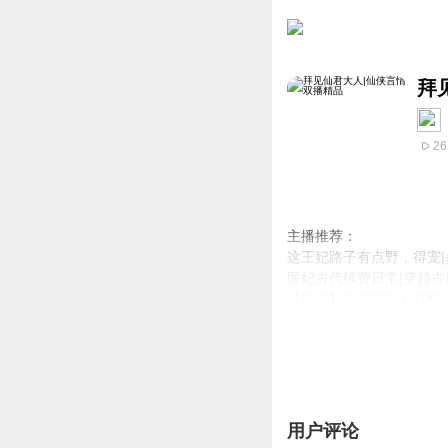
拜
26
主播推荐：
这王妃路子有点野，得宠|
医妃古代续费日常|穿越
【推荐】刑警誓言 | 刑警
腹黑又护短的阎君东篱V
时候变回突然遭遇种种考
粮的时候，便又会画风突变
被反扑。且问诸位小耳朵
用户评论