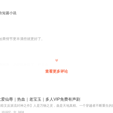
训师 资深演播配音员
多部，代表作有《未央沉浮》《淑女飘飘拳》《兰陵缭乱》《水云间》
欢短篇小说
总动员1、2》等
辅为后》等等多播剧中参配多个角色
受广大听友喜爱参与《神级奶爸》《终结者》等多部作品制作，为了更好的
如果情节更丰满些就更好了。
啊啊啊，还好我发现了，好喜欢
查看更多评论
故事简短还不错，如果叙事更详细更有逻辑性就更好了。
爱仙尊｜热血｜老宝玉｜多人VIP免费有声剧
19.02亿
3434