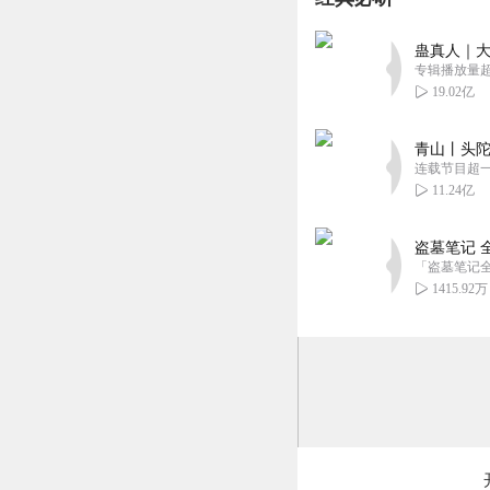
一番星_YFX
蛊真人｜大
有点啰嗦 ………
专辑播放量超1
回复
2021-06-30
19.02亿
乌龟爱喝橙汁
青山丨头陀
主播播的不错😊👍👍
连载节目超
11.24亿
回复
2020-12-18
盗墓笔记 
1415.92万