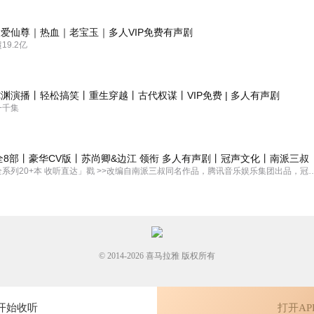
爱仙尊｜热血｜老宝玉｜多人VIP免费有声剧
………
9.2亿
渊演播丨轻松搞笑丨重生穿越丨古代权谋丨VIP免费 | 多人有声剧
👍👍👍👍🌹🌹☕☕
一千集
全8部丨豪华CV版丨苏尚卿&边江 领衔 多人有声剧丨冠声文化丨南派三叔
「盗墓笔记全系列20+本 收听直达」戳 >>改编自南派三叔同名作品，腾讯
© 2014-
2026
喜马拉雅 版权所有
开始收听
打开AP