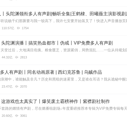
札》！撒花撒花🌸🌸🌸🌸墙裂推荐啊
丨头陀渊领衔多人有声剧|畅听全集|王鹤棣、田曦薇主演影视剧
110.57亿
1754
双播精品
丨头陀渊演播丨搞笑热血都市丨伪戒丨VIP免费多人有声剧
44.32亿
2813
长，但故事完整，节奏紧凑，人物个性鲜明，想象力真丰富。比那些又臭
| 多人有声剧丨同名动画原著 | 西幻克苏鲁 | 乌贼作品
23.47亿
2070
小短文，打发无聊时间可以选择。因为文短，所以并没有大起大落的剧情
】这游戏也太真实了丨爆笑废土霸榜神作丨紫襟剧社制作
的憎恨，最后误会解开happy ending。主播们还是很专业的，希望以
🏻😘
20.60亿
3061