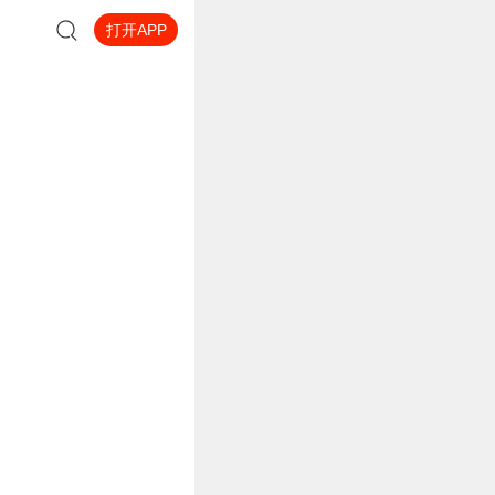
打开APP
当你以为就这么欢脱下去的
当你以为就要这么正经撒狗
要暴走，腹黑霸道男主随时要