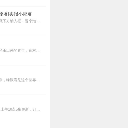
3
原著|卖报小郎君
【冒泡有奖】听说杨千幻那厮要与我一较高下，我许七安要开始装叉了！快进入声音播放页戳下方输入框，冒个泡偷偷告诉我，我要用哪些诗词才能胜过他？说得好的，有赏！202...
3
【内容简介】灾变过后，大地满目疮痍。粮食匮乏，资源紧俏，局势混乱……一位从待规划区杀出来的青年，背对着漫天黄沙，孤身来到九区谋生，却不曾想偶然结识三五好友，一念...
又长，几百上千集的书好
2
蒸汽与机械的浪潮中，谁能触及非凡？历史和黑暗的迷雾里，又是谁在耳语？我从诡秘中醒来，睁眼看见这个世界：枪械，大炮，巨舰，飞空艇，差分机；魔药，占卜，诅咒，倒吊人...
和各种详尽的描写。男主
后有机会拿到好的本子成为大
>>更多好听不套路的燃情有声剧，尽在燃番啦剧场↓年度重磅推荐本专辑为VIP免费专辑每天上午10点5集更新，订阅可以听到最新内容哦！每周抽一个专辑五星优质评论送...
2