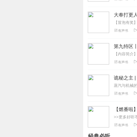
叙白大大的《阴司手
回复
2020-10-19
大奉打更人
太平1盛世
有声书
主播真棒，真正的
回复
2020-07-08
第九特区
飞飞D
有声书
好听！虽然小说不
听多了！
诡秘之主 
回复
2021-12-20
有声书
猪猪呷
一篇还可以听听的
【燃番啦
的大爱无疆导致女主
神级的CV，加油！💪
有声书
回复
2021-09-22
经典必听