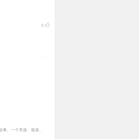
《彩云飞》《汤姆叔叔的小
6
演绎效果而努力
5
3
3
内容简介【黑暗文反派流封神之作】人是万物之灵，蛊是天地真精。一个穿越者不断重生的故事。一个养蛊、炼蛊、用蛊的奇特世界。配音组（男角色）老宝玉旁白...