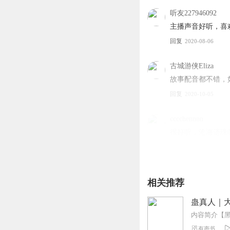
作者：叙白
演播：爱屋 声音表演培
听友227946092
●录制长篇有声小说一百
主播声音好听，喜
屋》儿童绘本儿童剧《超人
回复
2020-08-06
●多人剧《红楼梦》《首
演播：南虹 声音磁性深
古城游侠Eliza
故事配音都不错，
回复
2020-10-05
cccchennnn
很好听，沧海遗珠
回复
2022-12-25
听友215121991
相关推荐
男女主播都很好，
回复
2021-02-21
蛊真人｜大
时光里的零零碎碎
有声书