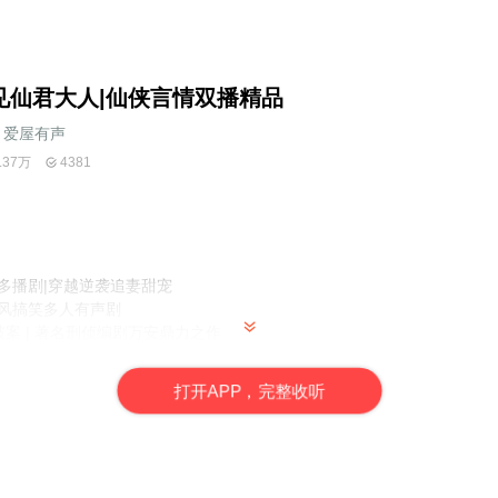
见仙君大人|仙侠言情双播精品
爱屋有声
.37万
4381
多播剧|穿越逆袭追妻甜宠
古风搞笑多人有声剧
破案 | 著名刑侦编剧万安鼎力之作
打
开
A
P
P，完整收听
S接地气的阴司小仙君里畔过山车式的仙侠言情，总体是欢乐治愈的，但
验，当你以为竟然要虐恋情深的时候便又会突然柳暗花明，花式撒狗粮，
······总之，阴司一刻不得安宁，三界随时要倒霉，接地气女主随时
——轮被自己坑死的冤家成了自己的顶头上司是什么体验？