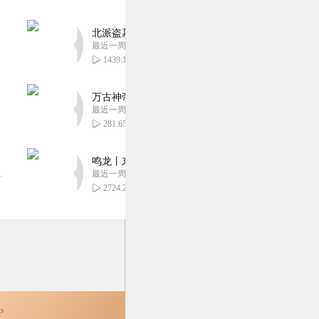
北派盗墓笔记丨头陀渊出品丨悬疑灵异丨摸金校尉丨
最近一周更新
2
1439.10万
万古神帝丨玄幻丨热血丨紫襟团队演播丨多人有声
最近一周更新
281.65万
2
鸣龙丨东方玄幻丨紫襟团队丨轻松搞笑丨多人有声
音乐娱乐集团出品，冠声文化制作，...
最近一周更新
2724.21万
P