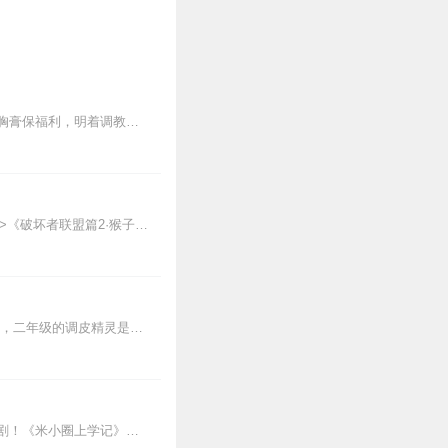
【内容简介】京城人都知道，楚天阙看上定国候府的云珂了。为了将人给哄回家，暗中送丰胸膏保福利，明着调教丫头暗卫求幸福。更是百依百顺带她上战场亲手上交帅印，未来王妃...
【适听年龄】7岁+《猴子警长科学探案记》系列《破坏者联盟篇1·猴子警长科学探案记》>>>《破坏者联盟篇2·猴子警长科学探案记》>>>《破坏者联盟篇3·猴子警长科...
主讲人:刘艳丽著名小说演播艺术家、朗诵艺术家、语言艺术教育专家一年级的好奇宝宝是我，二年级的调皮精灵是我，三年级的冒险达人是我，四年级的思考小能手...
★米小圈漫画书发布啦★《爆笑米小圈》漫画书来啦《米小圈上学记》一二三年级正版广播剧！《米小圈上学记》系列是儿童作家北猫最新创作的儿童小说系列，作品诙谐幽默、好...