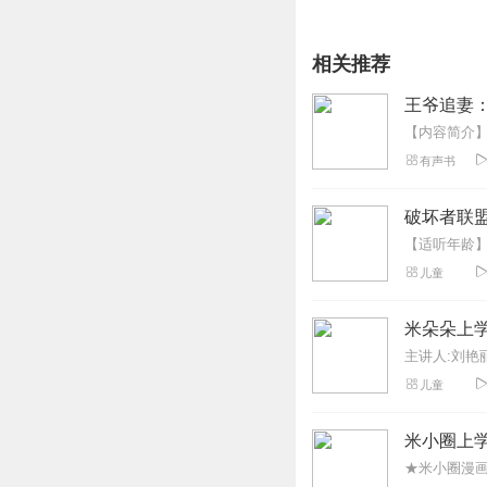
相关推荐
王爷追妻：
有声书
破坏者联盟
儿童
米朵朵上学
儿童
米小圈上学