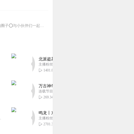
推荐→捣蛋头上学记：脑洞大开的魔法课堂日记→少年派5：爆笑校园篇点击加入棒棒老师的圈子⭕️与小伙伴们一起互动添加棒棒老师个人微信号：BBLSFM“和他们拼了，...
北派盗墓笔记丨头陀渊出品丨悬疑灵异丨摸金校尉丨
主播粉丝1659万
1401.83万
万古神帝丨玄幻丨热血丨紫襟团队演播丨多人有声
连载节目超二百集
269.34万
鸣龙丨东方玄幻丨紫襟团队丨轻松搞笑丨多人有声
音乐娱乐集团出品，冠声文化制作，...
主播粉丝2836万
2701.39万