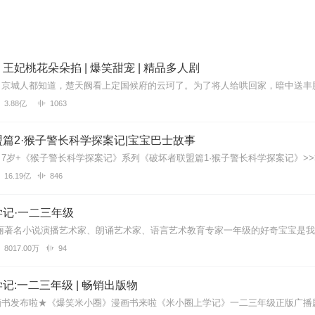
王妃桃花朵朵掐 | 爆笑甜宠 | 精品多人剧
3.88亿
1063
篇2·猴子警长科学探案记|宝宝巴士故事
16.19亿
846
记·一二三年级
8017.00万
94
记:一二三年级 | 畅销出版物