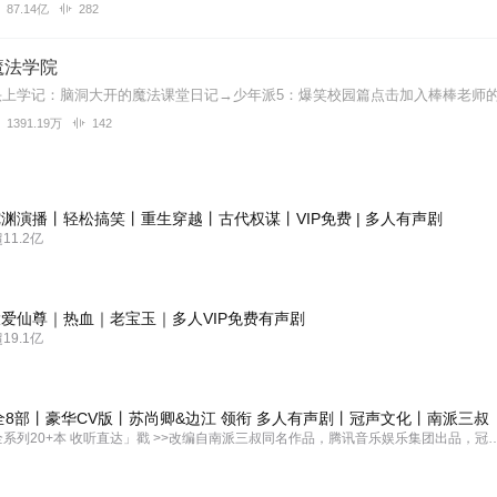
87.14亿
282
魔法学院
1391.19万
142
渊演播丨轻松搞笑丨重生穿越丨古代权谋丨VIP免费 | 多人有声剧
1.2亿
爱仙尊｜热血｜老宝玉｜多人VIP免费有声剧
9.1亿
全8部丨豪华CV版丨苏尚卿&边江 领衔 多人有声剧丨冠声文化丨南派三叔
「盗墓笔记全系列20+本 收听直达」戳 >>改编自南派三叔同名作品，腾讯