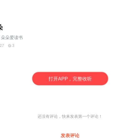
朵
朵朵爱读书
27
3
打
开
A
P
P，完整收听
还没有评论，快来发表第一个评论！
发表评论