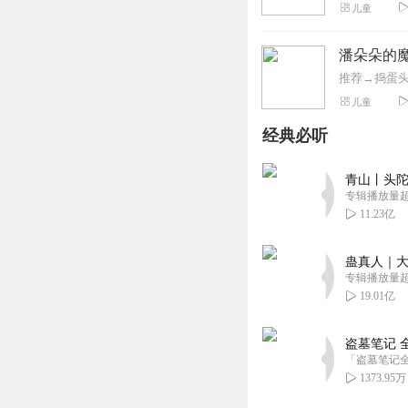
儿童
潘朵朵的
儿童
经典必听
青山丨头陀
专辑播放量超1
11.23亿
蛊真人｜大
专辑播放量超1
19.01亿
盗墓笔记 
1373.95万