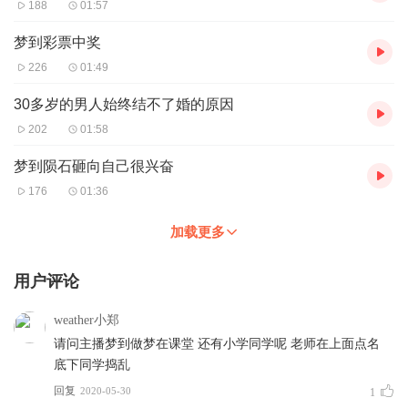
188
01:57
梦到彩票中奖
226
01:49
30多岁的男人始终结不了婚的原因
202
01:58
梦到陨石砸向自己很兴奋
176
01:36
加载更多
用户评论
weather小郑
请问主播梦到做梦在课堂 还有小学同学呢 老师在上面点名
底下同学捣乱
回复
2020-05-30
1