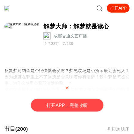
打开APP
解梦大师：解梦就是读心
成都交通文艺广播
7.22万
138
反复梦到钓鱼是否很快就会发财？梦见坟场是否预示最近会死人？
因为嫌脏在梦里上不了厕所是否意味着你有洁癖？梦中梦是怎么回
事，为什么梦里会看不清她的脸... ？
成都交通频率心情加油站主播 云姐 与解梦大咖向老师联手为你解读
梦的“信号”：梦到亲人死亡、飞翔、考试、开车、裸奔、掉牙、杀人
以及猫、狗、蛇、鱼各种动物预示你内心有哪些纠结，该如何化
打
开
A
P
P，完整收听
解……
解梦，云姐与向大师带你玩一把内心探险、泄密小游戏，附带偷窥
心理学姿势，掌控人生主控权。
解梦有风险，进入需谨慎！
节目(200)
切换顺序