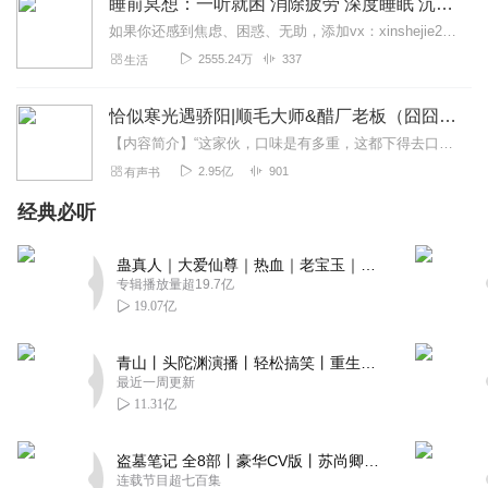
睡前冥想：一听就困 消除疲劳 深度睡眠 沉浸体验
如果你还感到焦虑、困惑、无助，添加vx：xinshejie2018、vx公众号：宣萱心伴，与主播宣萱开启心灵交流之旅，共建温暖的精神家园！如果你喜欢我的内容，请...
2555.24万
337
生活
恰似寒光遇骄阳|顺毛大师&醋厂老板（囧囧有妖著）
【内容简介】“这家伙，口味是有多重，这都下得去口？”一觉醒来，她看着镜子里的自己，爆炸头血腥纹身脸化得像鬼，多看一秒都辣眼睛。重生前，她另有所爱，一心逃离，与...
2.95亿
901
有声书
经典必听
蛊真人｜大爱仙尊｜热血｜老宝玉｜多人VIP免费有声剧
专辑播放量超19.7亿
19.07亿
青山丨头陀渊演播丨轻松搞笑丨重生穿越丨古代权谋丨VIP免费 | 多人有声剧
最近一周更新
11.31亿
盗墓笔记 全8部丨豪华CV版丨苏尚卿&边江 领衔 多人有声剧丨冠声文化丨南派三叔
连载节目超七百集