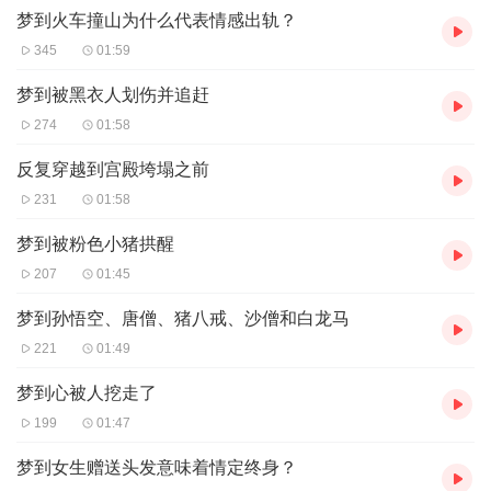
梦到火车撞山为什么代表情感出轨？
345
01:59
梦到被黑衣人划伤并追赶
274
01:58
反复穿越到宫殿垮塌之前
231
01:58
梦到被粉色小猪拱醒
207
01:45
梦到孙悟空、唐僧、猪八戒、沙僧和白龙马
221
01:49
梦到心被人挖走了
199
01:47
梦到女生赠送头发意味着情定终身？