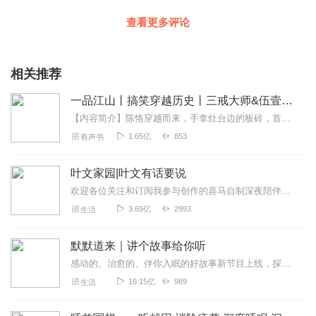
查看更多评论
相关推荐
一品江山丨搞笑穿越历史丨三戒大师&伍壹剧社多人剧
【内容简介】陈恪穿越而来，手拿灶台边的板砖，首先要做的事情，就是削他大娘！庆历五年春，大宋朝群星璀璨，风华绝代！范文正新政改革失败，富弼也跟着被下放；滕子京重修...
1.65亿
853
有声书
叶文家园|叶文有话要说
欢迎各位关注和订阅我参与创作的喜马自制深夜陪伴谈话栏目《听你说·百态人声》【听你说·百态人声】每晚直播连线真实人间故事|叶文现场互动中|人间冷暖，抱团取暖每周...
3.69亿
2993
生活
默默道来｜讲个故事给你听
感动的、治愈的、伴你入眠的好故事新节目上线，探索现实世界的无尽魅力，追求对生活的真实记录《听见人间真相》（点击名称，直达专辑）网易人间故事集持续更新中，邀您关注...
16.15亿
989
生活