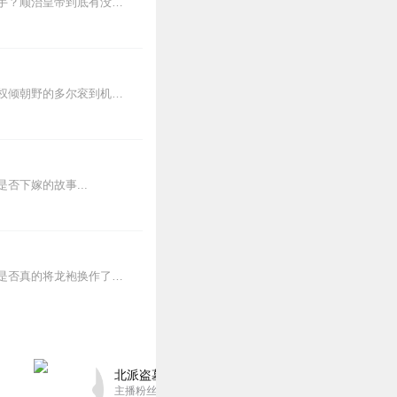
正史不敢写的，野史不肯说的，三百年清宫秘闻，一次讲透。努尔哈赤为什么对亲弟弟下狠手？顺治皇帝到底有没有为董小宛出家？雍正真的是篡位登基吗？他为什么突然暴毙？乾隆...
《清宫秘档》带您穿越时空，直击清朝兴衰真相！从努尔哈赤铁骑崛起到溥仪退位谢幕，从权倾朝野的多尔衮到机关算尽的和珅，从康熙南巡心机到慈禧奢靡秘闻——每一集皆以清宫...
下嫁的故事...
清朝作为我国历史上由少数民族建立的最后一个封建王朝，留下了大量的野史传说，如顺治是否真的将龙袍换作了袈裟？孝庄皇太后是否嫁给了多尔衮...
北派盗墓笔记丨头陀渊出品丨悬疑灵异丨摸金校尉丨
主播粉丝1659万