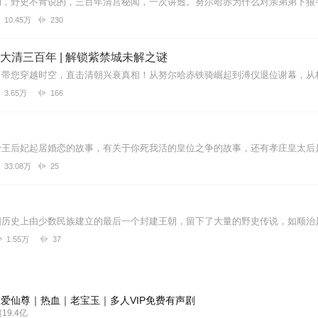
10.45万
230
| 大清三百年 | 解锁紫禁城未解之谜
3.65万
166
王后妃起居婚恋的故事，有关于你死我活的皇位之争的故事，还有孝庄皇太后是否
33.08万
25
1.55万
37
爱仙尊｜热血｜老宝玉｜多人VIP免费有声剧
9.4亿