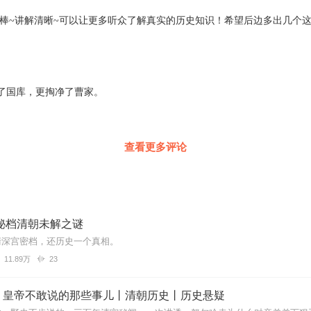
很棒~讲解清晰~可以让更多听众了解真实的历史知识！希望后边多出几个
了国库，更掏净了曹家。
查看更多评论
秘档清朝未解之谜
清深宫密档，还历史一个真相。
11.89万
23
：皇帝不敢说的那些事儿丨清朝历史丨历史悬疑