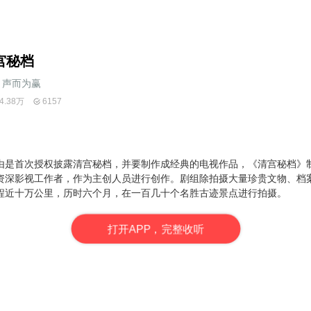
宫秘档
声而为赢
4.38万
6157
由是首次授权披露清宫秘档，并要制作成经典的电视作品，《清宫秘档》
资深影视工作者，作为主创人员进行创作。剧组除拍摄大量珍贵文物、档
程近十万公里，历时六个月，在一百几十个名胜古迹景点进行拍摄。
打
开
A
P
P，完整收听