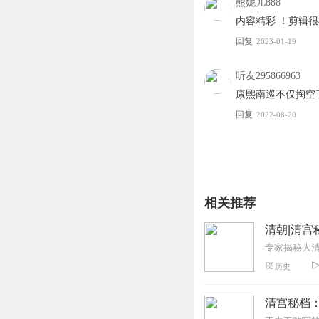
熊妮儿888
内容精彩 ！剪辑
回复
2023-01-19
听友295866963
康熙南巡不仅掏空
回复
2022-08-20
相关推荐
清朝|清宫
专家揭秘大
历史
清宫秘档