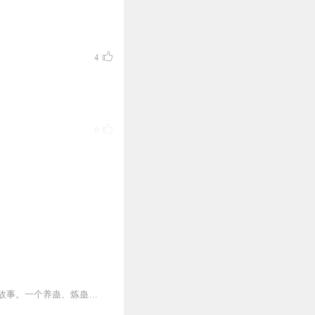
4
0
1
内容简介【黑暗文反派流封神之作】人是万物之灵，蛊是天地真精。一个穿越者不断重生的故事。一个养蛊、炼蛊、用蛊的奇特世界。配音组（男角色）老宝玉旁白...