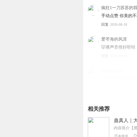
疯狂1一刀苏苏的
手动点赞 你美的
回复
2020-08-18
爱芩海的风涯
🐷播声音很好听哇
回复
2020-09-02
Amanda_cby
古古怪怪天发个哼
回复
2020-11-16
相关推荐
蛊真人｜大
有声书