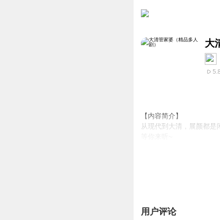
大
5.
【内容简介】
从现代到大清，展颜都是
等你来听~
【作者/主播简介】
作者：颜玮，著名古言宫
主播：灵犀小V，喜马独
匹公子：喜马拉雅独家签
杨卓：著名主持人、演员
光头不磨叽：喜马拉雅独家
用户评论