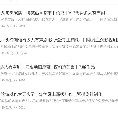
丨头陀渊演播丨搞笑热血都市丨伪戒丨VIP免费多人有声剧
44.35亿
2813
丨头陀渊领衔多人有声剧|畅听全集|王鹤棣、田曦薇主演影视剧
110.60亿
1754
| 多人有声剧丨同名动画原著 | 西幻克苏鲁 | 乌贼作品
23.49亿
2070
】这游戏也太真实了丨爆笑废土霸榜神作丨紫襟剧社制作
20.61亿
3061