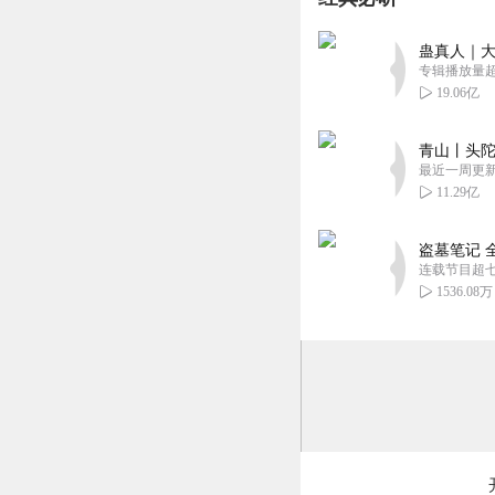
蛊真人｜大
专辑播放量超1
19.06亿
青山丨头陀
最近一周更
11.29亿
盗墓笔记 
连载节目超
1536.08万