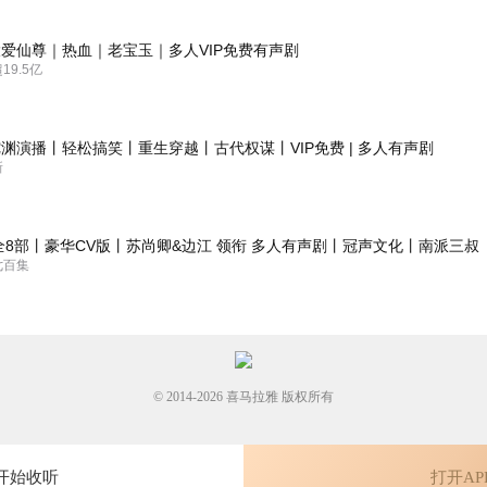
爱仙尊｜热血｜老宝玉｜多人VIP免费有声剧
9.5亿
渊演播丨轻松搞笑丨重生穿越丨古代权谋丨VIP免费 | 多人有声剧
新
全8部丨豪华CV版丨苏尚卿&边江 领衔 多人有声剧丨冠声文化丨南派三叔
七百集
© 2014-
2026
喜马拉雅 版权所有
开始收听
打开AP