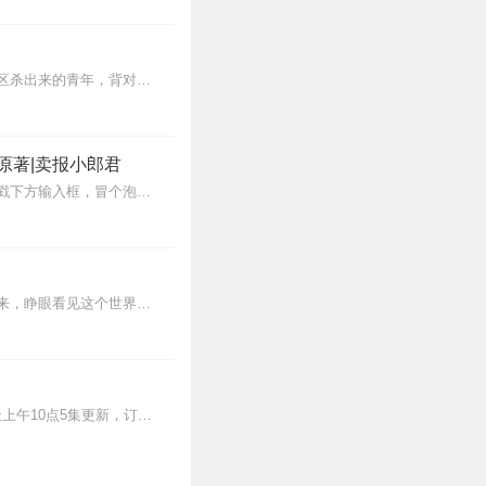
【内容简介】灾变过后，大地满目疮痍。粮食匮乏，资源紧俏，局势混乱……一位从待规划区杀出来的青年，背对着漫天黄沙，孤身来到九区谋生，却不曾想偶然结识三五好友，一念...
原著|卖报小郎君
【冒泡有奖】听说杨千幻那厮要与我一较高下，我许七安要开始装叉了！快进入声音播放页戳下方输入框，冒个泡偷偷告诉我，我要用哪些诗词才能胜过他？说得好的，有赏！202...
蒸汽与机械的浪潮中，谁能触及非凡？历史和黑暗的迷雾里，又是谁在耳语？我从诡秘中醒来，睁眼看见这个世界：枪械，大炮，巨舰，飞空艇，差分机；魔药，占卜，诅咒，倒吊人...
>>更多好听不套路的燃情有声剧，尽在燃番啦剧场↓年度重磅推荐本专辑为VIP免费专辑每天上午10点5集更新，订阅可以听到最新内容哦！每周抽一个专辑五星优质评论送...