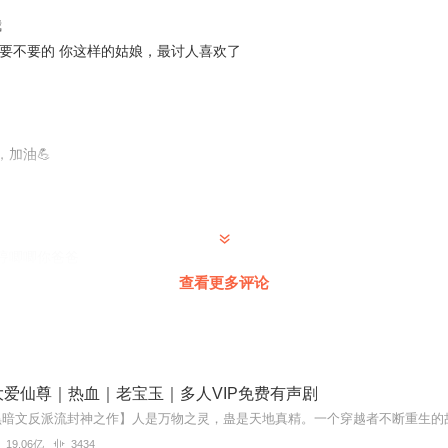
我
不要不要的 你这样的姑娘，最讨人喜欢了
，加油💪
哼唧唧你爸爸
查看更多评论
爱仙尊｜热血｜老宝玉｜多人VIP免费有声剧
19.06亿
3434