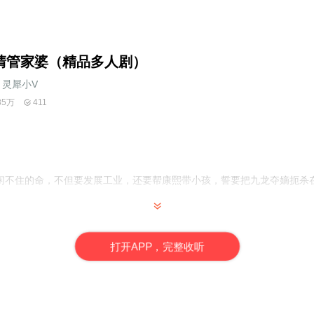
清管家婆（精品多人剧）
灵犀小V
85万
411
闲不住的命，不但要发展工业，还要帮康熙带小孩，誓要把九龙夺嫡扼杀
斗小说作者，代表作《大清管家婆》、《清宫升级记》等。
打
开
A
P
P，完整收听
家签约主播，代表作：《我的天仙老婆》、《青莲纪事》等
约主播，代表作《重生之幼儿园我是班长》、《我的天仙老婆》。
，声线醇厚、温暖治愈，被喻为“具有神奇治愈功效的男神音”。
签约主播，代表作《玺镇...