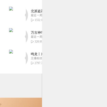
北派盗墓笔记丨头陀渊出品丨悬疑灵异丨摸金校尉丨
最近一周更新
1552.13万
万古神帝丨玄幻丨热血丨紫襟团队演播丨多人有声
最近一周更新
320.99万
鸣龙丨东方玄幻丨紫襟团队丨轻松搞笑丨多人有声
主播粉丝2836万
2797.75万
P