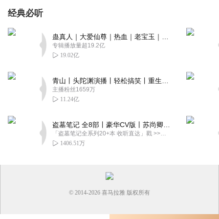
经典必听
蛊真人｜大爱仙尊｜热血｜老宝玉｜多人VIP免费有声剧
专辑播放量超19.2亿
19.02亿
青山丨头陀渊演播丨轻松搞笑丨重生穿越丨古代权谋丨VIP免费 | 多人有声剧
主播粉丝1659万
11.24亿
盗墓笔记 全8部丨豪华CV版丨苏尚卿&边江 领衔 多人有声剧丨冠声文化丨南派三叔
「盗墓笔记全系列20+本 收听直达」戳 >>改编自南派三叔同名作品，腾讯音乐娱乐集团出品，冠声文化制作，...
1406.51万
© 2014-
2026
喜马拉雅 版权所有