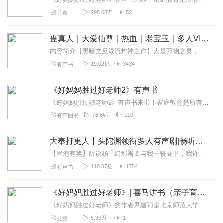
295.08万
52
儿童
蛊真人｜大爱仙尊｜热血｜老宝玉｜多人VIP免费有声剧
内容简介【黑暗文反派流封神之作】人是万物之灵，蛊是天地真精。一个穿越者不断重生的故事。一个养蛊、炼蛊、用蛊的奇特世界。配音组（男角色）老宝玉旁白...
19.02亿
3434
有声书
《好妈妈胜过好老师2》有声书
《好妈妈胜过好老师2》有声书来啦！家庭教育是所有教育的起点最美的教育从来最简单自由的孩子最自觉做最优秀的父母从听《好妈妈胜过好老师》开始一本优秀的经典书，内含丰...
76.66万
110
有声图书
大奉打更人丨头陀渊领衔多人有声剧|畅听全集|王鹤棣、田曦薇主演影视剧原著|卖报小郎君
【冒泡有奖】听说杨千幻那厮要与我一较高下，我许七安要开始装叉了！快进入声音播放页戳下方输入框，冒个泡偷偷告诉我，我要用哪些诗词才能胜过他？说得好的，有赏！202...
110.57亿
1754
有声书
《好妈妈胜过好老师》| 喜马讲书（亲子育儿）
《好妈妈胜过好老师》的作者尹建莉是北京师范大学的教育学硕士，她当过多年教师，有着丰富的教学经验。同时，她还从事家庭教育研究和咨询工作，对家庭教育和儿童心理有着深...
5.33万
1
儿童