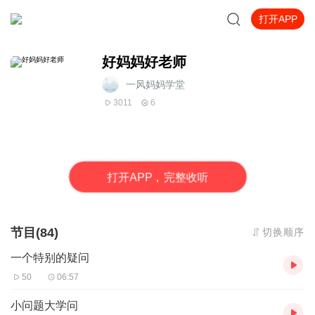
打开APP
好妈妈好老师
一风妈妈学堂
3011
6
打
开
A
P
P，完整收听
节目(84)
切换顺序
一个特别的疑问
50
06:57
小问题大学问