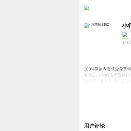
小
10
100%原创内容获金鼎奖
专为2～6岁的孩童量身
亲子天下制作最适合孩子
【内容梗概】
《小行星幼儿志》是10
的幼儿读物，帮助每个孩
「小行星翻转童话」是《
典故事，翻转创作出让人
用户评论