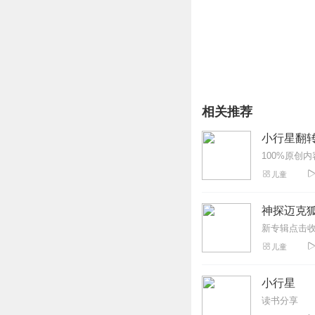
【适合谁听】
爱听故事的小宝宝
2~8岁的小朋友们
家有幼儿的家长
【你将收获】
用新鲜的童话故事共度亲
相关推荐
一套可以随时随地收听的
激发孩子的想象力
小行星翻转
儿童
神探迈克狐
儿童
小行星
读书分享