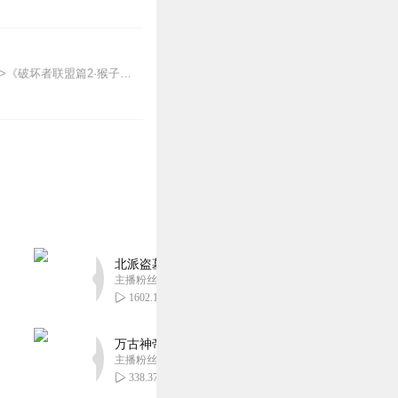
【适听年龄】7岁+《猴子警长科学探案记》系列《破坏者联盟篇1·猴子警长科学探案记》>>>《破坏者联盟篇2·猴子警长科学探案记》>>>《破坏者联盟篇3·猴子警长科...
北派盗墓笔记丨头陀渊出品丨悬疑灵异丨摸金校尉丨
主播粉丝1659万
1602.18万
万古神帝丨玄幻丨热血丨紫襟团队演播丨多人有声
主播粉丝2836万
338.37万