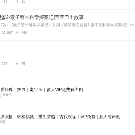
469
11
篇2·猴子警长科学探案记|宝宝巴士故事
16.19亿
846
726
75
爱仙尊｜热血｜老宝玉｜多人VIP免费有声剧
9.6亿
渊演播丨轻松搞笑丨重生穿越丨古代权谋丨VIP免费 | 多人有声剧
9万