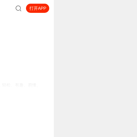
打开APP
，轻松、有趣、易懂。
为孩子们打造符合身心发展
寓言、神话、民间传说等经