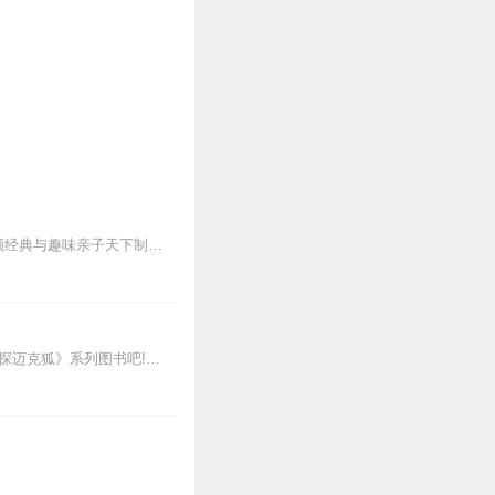
100%原创内容获金鼎奖肯定！专为2～6岁的孩童量身打造，改写耳熟能详的童话故事，兼顾经典与趣味亲子天下制作最适合孩子聆听的有声故事，以故事情节引导，用讲故事的...
新专辑点击收听《神探迈克狐·怪盗归来篇｜多多罗》！！！>>>点击进入主播橱窗购买《神探迈克狐》系列图书吧!<<<多多罗故事【点击前往】收听多多罗其他好玩有趣的故...