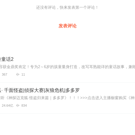
还没有评论，快来发表第一个评论！
发表评论
子时光
有声故事集
童话2
367
11
· 千面怪盗|侦探大赛|灰狼危机|多多罗
24.64亿
834