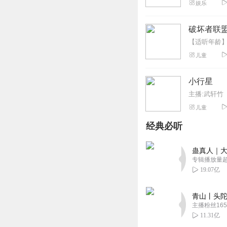
娱乐
破坏者联盟
儿童
小行星
主播:武轩竹
儿童
经典必听
蛊真人｜大
专辑播放量超1
19.07亿
青山丨头陀
主播粉丝165
11.31亿