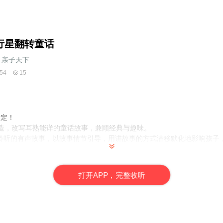
行星翻转童话
亲子天下
54
15
肯定！
打造，改写耳熟能详的童话故事，兼顾经典与趣味。
聆听的有声故事，以故事情节引导，用讲故事的方式潜移默化地影响孩子
0%原创专属幼儿的阅读启蒙月刊，扎扎实实邀请最优质的专家、作者齐心
打
开
A
P
P，完整收听
子成为独一无二的小行星，更获金鼎奖的殊荣。
小行星幼儿志》的单元之一， 由知名儿童文学作家哲也，以中外童话、
耳目一新、趣味幽默的新童话，激发孩子无限的想象力和语文力。