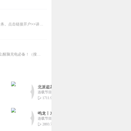
兴业证券超优惠佣⾦，智能投资⼯具，约定年化收益率最⾼8.xx%多的新客理财。1v1专⼈服务。点击链接开户>>讲师介绍华飞多维度看盘体系创始人股市实战派讲师...
陆家嘴财经早餐由万得资讯倾力打造，让您在第一时间了解最全最新的财经资讯，上班族早上醒脑充电必备！（搜索微信公众号：Wind资讯或windzxsh，每天早晨推...
北派盗墓笔记丨头陀渊出品丨悬疑灵异丨摸金校尉丨
连载节目超五百集
1711.99万
鸣龙丨东方玄幻丨紫襟团队丨轻松搞笑丨多人有声
连载节目超五百集
2893.72万