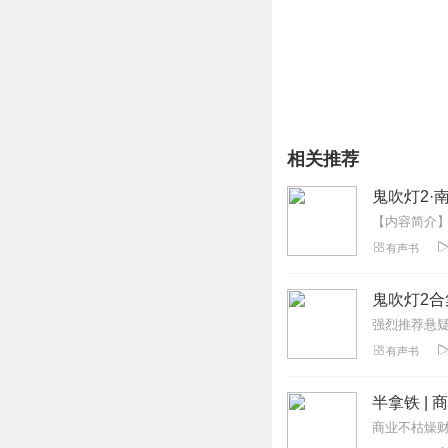
相关推荐
鬼吹灯2·
有声书
有声书
半拿铁 |
商业不枯燥