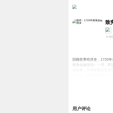
致
84
回顾世界经济史，1720
南海金融泡沫》一书，即
的故事，并对隐藏在股市
的灾难，实则是在重商主
三百年后的今天，仍然具
【作者介绍】
孙骁骥，19...
用户评论