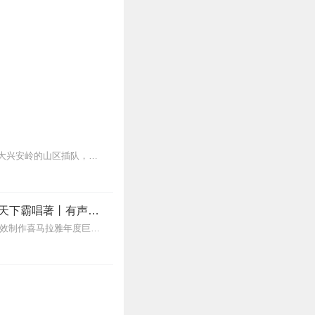
【内容简介】胡八一出国在即，整理旧物时翻出一张老照片，那时，他和胖子正作为知青在大兴安岭的山区插队，山里的生活让年轻气盛的他们如鱼得水。为了换几斤水果糖上山打黄...
鬼吹灯2合集｜含《黄皮子坟》《南海归墟》《怒晴湘西》《巫峡棺山》｜天下霸唱著丨有声的紫襟领衔多人有声剧
强烈推荐悬疑类题材殿堂级作品盗墓小说开山之作超人气王牌主播有声的紫襟倾情演绎3D音效制作喜马拉雅年度巨献内含《黄皮幽冢》电影原著《黄皮子坟》作品简介人点烛...