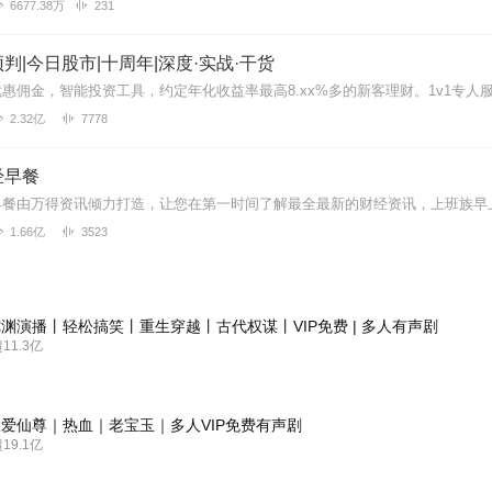
6677.38万
231
判|今日股市|十周年|深度·实战·干货
2.32亿
7778
经早餐
1.66亿
3523
渊演播丨轻松搞笑丨重生穿越丨古代权谋丨VIP免费 | 多人有声剧
1.3亿
爱仙尊｜热血｜老宝玉｜多人VIP免费有声剧
9.1亿