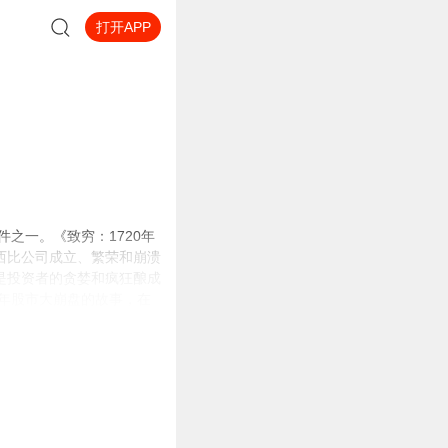
打开APP
之一。《致穷：1720年
西比公司成立、繁荣和崩溃
是投资者的贪婪和疯狂酿成
0年股市大崩盘的故事，在