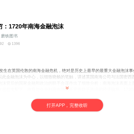
穷：1720年南海金融泡沫
磨铁图书
92
1396
年发生在英国伦敦的南海金融危机，绝对是历史上最早的最重大金融泡沫事件
以此金融泡沫为中心，以细致晓畅的笔触，讲述英国南海公司与法国密西
泡沫背后的国家金融和政治的联手合谋作出了细致分析：南海泡沫表面上
义思想支配下，政府与企业利用市场的不完善联手推演的经济骗局。172
有借鉴和警醒的意义。
打
开
A
P
P，完整收听