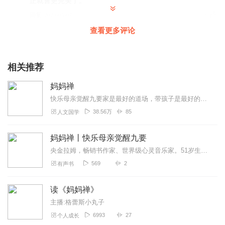
正就會更完美了。
回复
2023-05-07
1
查看更多评论
相关推荐
妈妈禅
快乐母亲觉醒九要家是最好的道场，带孩子是最好的禅修！46岁头胎，51岁孕育三胞胎，央金拉姆从养儿育女中体悟出“妈妈禅”，让你在最日常不过的生活中，修炼出平静无惧...
38.56万
85
人文国学
妈妈禅丨快乐母亲觉醒九要
央金拉姆，畅销书作家、世界级心灵音乐家。51岁生下三胞胎，现在是四个孩子的妈妈。2011年，她演唱的专辑《山上之旅》获得第53届格莱美「新世纪音乐奖」，成为第一...
569
2
有声书
读《妈妈禅》
主播:格蕾斯小丸子
6993
27
个人成长