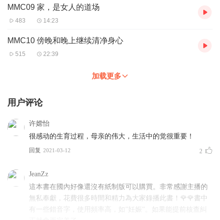
MMC09 家，是女人的道场
483
14:23
MMC10 傍晚和晚上继续清净身心
515
22:39
加载更多
用户评论
许嫦怡
很感动的生育过程，母亲的伟大，生活中的觉很重要！
回复
2021-03-12
2
JeanZz
這本書在國內好像還沒有紙制版可以購買。非常感謝主播的
無私奉獻，花費很多時間和精力為大家錄播此書！🌹🌹書中
有一些錯音字，使用頻率高，如”妊娠”。如果能提前核查糾