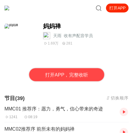
打开APP
妈妈禅
天雨_收有声配音学员
1.69万
281
打
开
A
P
P，完整收听
节目(39)
切换顺序
MMC01 推荐序：愿力，勇气，信心带来的奇迹
1241
08:19
MMC02推荐序 前所未有的妈妈禅