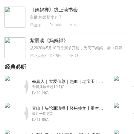
《妈妈禅》线上读书会
主播:格蕾斯小丸子
2642
42
生活
紫麗读《妈妈禅》
从2020年5月10日母亲节开始，为天下妈妈，读《妈妈禅》
784
16
个人成长
经典必听
蛊真人｜大爱仙尊｜热血｜老宝玉｜多人VIP免费有声剧
专辑播放量超19.1亿
19.14亿
青山丨头陀渊演播丨轻松搞笑丨重生穿越丨古代权谋丨VIP免费 | 多人有声剧
最近一周更新
11.40亿