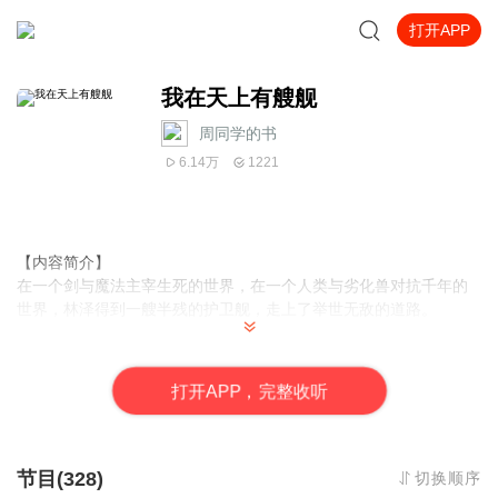
打开APP
我在天上有艘舰
周同学的书
6.14万
1221
【内容简介】
在一个剑与魔法主宰生死的世界，在一个人类与劣化兽对抗千年的
世界，林泽得到一艘半残的护卫舰，走上了举世无敌的道路。
【作者/主播简介】
作者：云观众
，
网络小说作家
。
打
开
A
P
P，完整收听
主播：周同学的书
【购买须知】
1、本作品为付费有声书，前41集为免费试听，购买成功后，即可收
节目(328)
切换顺序