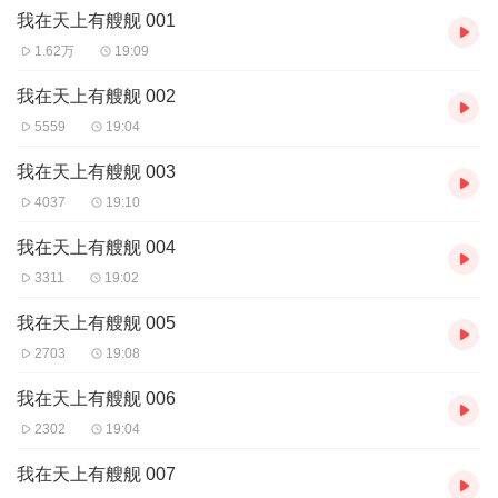
听，可下载重复收听。
我在天上有艘舰 001
2、版权归原作者所有，严禁翻录成任何形式，严禁在任何第三方平
台传播，违者将追究其法律责任。
1.62万
19:09
3、如在充值／购买环节遇到问题，您可通过页面右上方按钮，将页
面分享至微信内使用微信支付完成购买。
我在天上有艘舰 002
4、在购买过程中，如果您有任何问题，可以按以下步骤咨询在线客
5559
19:04
服：
第一步：您可在喜马拉雅APP【账号】-【帮助与反馈】”中咨询在线
我在天上有艘舰 003
客服
4037
19:10
第二步：如果您无法联系上APP内在线客服，可关注【喜马拉雅付
费精品】公众号，通过下方菜单栏里咨询在线客服
我在天上有艘舰 004
第三步：如果在线客服都未取得联系，也可拨打客服电话：400-
3311
19:02
838-5616
我在天上有艘舰 005
2703
19:08
我在天上有艘舰 006
2302
19:04
我在天上有艘舰 007