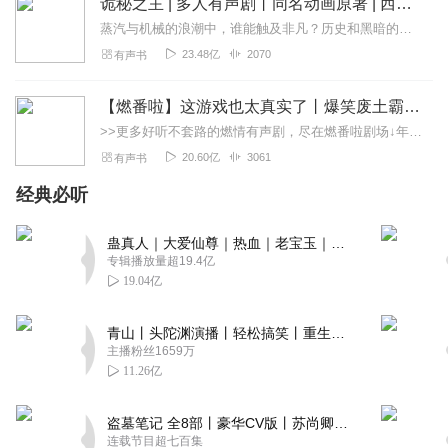
诡秘之主 | 多人有声剧丨同名动画原著 | 西幻克苏鲁 | 乌贼作品
蒸汽与机械的浪潮中，谁能触及非凡？历史和黑暗的迷雾里，又是谁在耳语？我从诡秘中醒来，睁眼看见这个世界：枪械，大炮，巨舰，飞空艇，差分机；魔药，占卜，诅咒，倒吊人...
23.48亿
2070
有声书
【燃番啦】这游戏也太真实了丨爆笑废土霸榜神作丨紫襟剧社制作
>>更多好听不套路的燃情有声剧，尽在燃番啦剧场↓年度重磅推荐本专辑为VIP免费专辑每天上午10点5集更新，订阅可以听到最新内容哦！每周抽一个专辑五星优质评论送...
20.60亿
3061
有声书
经典必听
蛊真人｜大爱仙尊｜热血｜老宝玉｜多人VIP免费有声剧
专辑播放量超19.4亿
19.04亿
青山丨头陀渊演播丨轻松搞笑丨重生穿越丨古代权谋丨VIP免费 | 多人有声剧
主播粉丝1659万
11.26亿
盗墓笔记 全8部丨豪华CV版丨苏尚卿&边江 领衔 多人有声剧丨冠声文化丨南派三叔
连载节目超七百集