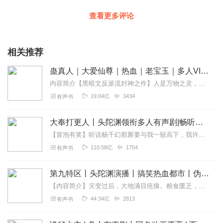
查看更多评论
相关推荐
蛊真人｜大爱仙尊｜热血｜老宝玉｜多人VIP免费有声剧
内容简介【黑暗文反派流封神之作】人是万物之灵，蛊是天地真精。一个穿越者不断重生的故事。一个养蛊、炼蛊、用蛊的奇特世界。配音组（男角色）老宝玉旁白...
19.04亿
3434
有声书
大奉打更人丨头陀渊领衔多人有声剧|畅听全集|王鹤棣、田曦薇主演影视剧原著|卖报小郎君
【冒泡有奖】听说杨千幻那厮要与我一较高下，我许七安要开始装叉了！快进入声音播放页戳下方输入框，冒个泡偷偷告诉我，我要用哪些诗词才能胜过他？说得好的，有赏！202...
110.58亿
1754
有声书
第九特区丨头陀渊演播丨搞笑热血都市丨伪戒丨VIP免费多人有声剧
【内容简介】灾变过后，大地满目疮痍。粮食匮乏，资源紧俏，局势混乱……一位从待规划区杀出来的青年，背对着漫天黄沙，孤身来到九区谋生，却不曾想偶然结识三五好友，一念...
44.34亿
2813
有声书