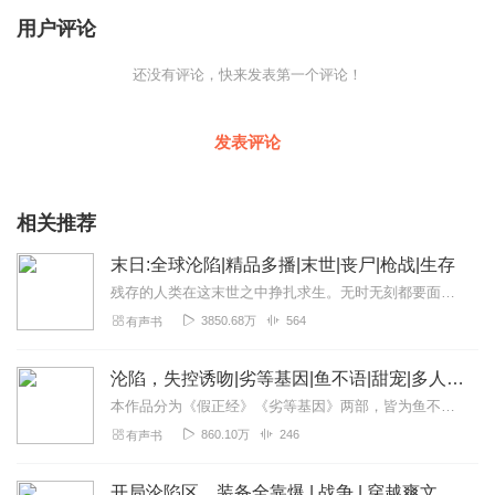
用户评论
还没有评论，快来发表第一个评论！
发表评论
相关推荐
末日:全球沦陷|精品多播|末世|丧尸|枪战|生存
残存的人类在这末世之中挣扎求生。无时无刻都要面临丧尸，怪物的侵袭，甚至，同类间的弱肉强食，自相残杀。人性，在这末世中被体现的淋漓尽致。作品名称：《末日：全球沦陷...
3850.68万
564
有声书
沦陷，失控诱吻|劣等基因|鱼不语|甜宠|多人有声剧
本作品分为《假正经》《劣等基因》两部，皆为鱼不语所作哦最初院里人人羡嫉罗佳，两任男友，顾伯宁是副主任，程进是主任，她风头无两；后来人人嘲笑罗佳，因为顾伯宁拿她当...
860.10万
246
有声书
开局沦陷区，装备全靠爆 | 战争 | 穿越爽文