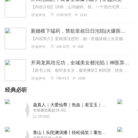
【内容介绍】1938，山河破碎。我，一个现代宅男，携抗战系统空降皖南地狱开局。杀鬼子得积分，爆装备建基地！当别人还在溃退，我的敌后兵团已炮指金陵！【主播介绍】童...
1139.90万
1210
有声书
新婚夜下猛药，禁欲皇叔日日沦陷|火爆医妃|甜宠女强
【内容简介】姜南溪没想到，她一穿越就碰上先皇赐婚。定远侯府的英俊儿郞，随她挑选。只可惜老大被白莲庶妹勾了魂，老二混不吝，老三弱不禁风…挑来挑去，姜南溪挑了早已分...
156.32万
608
有声书
开局龙凤培元功，全城美女都沦陷丨神医异能多女主爽文
【新书上线，都市多女主，爆更爽听】刚同居，绝美校花孕吐藏不住丨爆笑逆袭丨都市脑洞爽文回村投奔嫂子，日子越来越润丨逆袭打脸超能异术爽文江湖：我在按摩店靠女人起家丨...
798.41万
2395
有声书
经典必听
蛊真人｜大爱仙尊｜热血｜老宝玉｜多人VIP免费有声剧
专辑播放量超19.3亿
19.03亿
青山丨头陀渊演播丨轻松搞笑丨重生穿越丨古代权谋丨VIP免费 | 多人有声剧