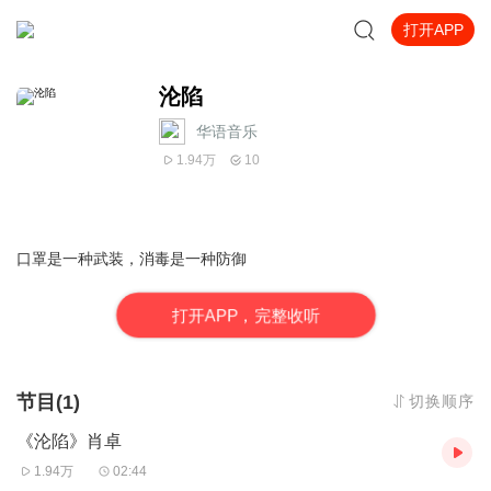
打开APP
沦陷
华语音乐
1.94万
10
口罩是一种武装，消毒是一种防御
打
开
A
P
P，完整收听
节目(1)
切换顺序
《沦陷》肖卓
1.94万
02:44