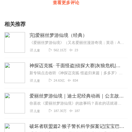
查看更多评论
相关推荐
完|爱丽丝梦游仙境（经典）
《爱丽丝梦游仙境》（又名爱丽丝漫游奇境；英语：Alice'sAdventuresinWonderland）是英国作家查尔斯·路德维希·道奇森以笔名路易斯·卡...
562.15万
23
儿童
神探迈克狐· 千面怪盗|侦探大赛|灰狼危机|多多罗
新专辑点击收听《神探迈克狐·怪盗归来篇｜多多罗》！！！>>>点击进入主播橱窗购买《神探迈克狐》系列图书吧!<<<多多罗故事【点击前往】收听多多罗其他好玩有趣的故...
24.63亿
834
儿童
爱丽丝梦游仙境｜迪士尼经典动画｜公主故事｜睡前故事
你喜欢《爱丽丝梦游仙境》的故事吗？喜欢的话就请多多订阅、好评和收藏吧，也可以把它分享给你的好朋友们哦~关注【天马座动画剧场】，我们会为你带来更多好听的故事哦！！...
187.30万
187
儿童
破坏者联盟篇2·猴子警长科学探案记|宝宝巴士故事