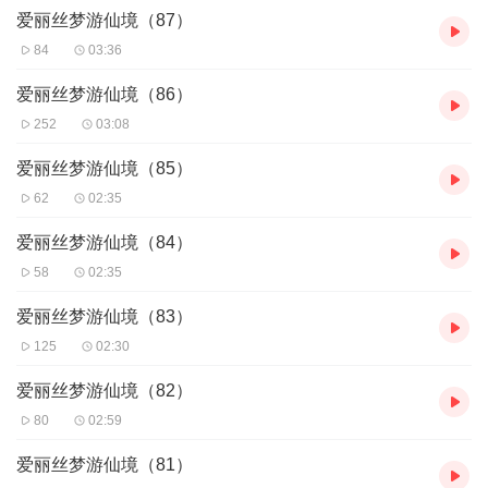
兔子寻找丢失的扇子和手套，她之后还帮三个园丁躲避红王后的迫
爱丽丝梦游仙境（87）
害，她还在荒诞的法庭上大声抗议国王和王后对好人的诬陷。在这
84
03:36
个奇幻疯狂的世界里，似乎只有爱丽丝是唯一清醒的人，她不断探
险，同时又不断追问“我是谁”，在探险的同时不断认识自我，不断成
爱丽丝梦游仙境（86）
长，终于成长为一个“大”姑娘的时候，猛然惊醒，才发现原来这一切
252
03:08
都是自己的一个梦境。
爱丽丝梦游仙境（85）
62
02:35
爱丽丝梦游仙境（84）
58
02:35
爱丽丝梦游仙境（83）
125
02:30
爱丽丝梦游仙境（82）
80
02:59
爱丽丝梦游仙境（81）