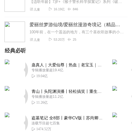
【适听年龄】7岁+《猴子警长科学探案记》系列《破坏者联盟篇1·猴子警长科学探案记》>>>《破坏者联盟篇2·猴子警长科学探案记》>>>《破坏者联盟篇3·猴子警长科...
16.19亿
846
儿童
爱丽丝梦游仙境/爱丽丝漫游奇境记（精品多播有声剧）
100年前，在一个遥远的地方，有三个喜欢听故事的小姑娘，她们缠着一个年轻的叔叔，要他给她们讲故事。年轻的叔叔边想边讲，结果就编出了一部让孩子和科学家都着迷的《爱...
53.20万
25
儿童
经典必听
蛊真人｜大爱仙尊｜热血｜老宝玉｜多人VIP免费有声剧
专辑播放量超19.4亿
19.04亿
青山丨头陀渊演播丨轻松搞笑丨重生穿越丨古代权谋丨VIP免费 | 多人有声剧
专辑播放量超11.2亿
11.26亿
盗墓笔记 全8部丨豪华CV版丨苏尚卿&边江 领衔 多人有声剧丨冠声文化丨南派三叔
连载节目超七百集
1474.52万