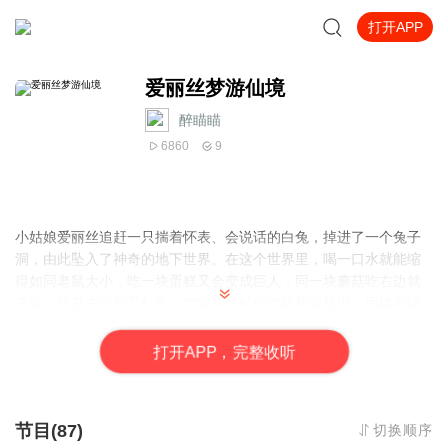
打开APP
爱丽丝梦游仙境
醉瞄瞄
6860
9
小姑娘爱丽丝追赶一只揣着怀表、会说话的白兔，掉进了一个兔子
洞，由此坠入了神奇的地下世界。在这个世界里，喝一口水就能缩
得如同老鼠大小，吃一块蛋糕又会变成巨人，同一块蘑菇吃右边就
变矮，吃其左边则又长高，狗发脾气时便咆哮和摇尾巴，而猫咆哮
和摇尾巴却是因为高兴。在这个世界里，似乎所有吃的东西都有古
怪。
打
开
A
P
P，完整收听
她还遇到了一大堆人和动物：渡渡鸟、蜥蜴比尔、柴郡猫、疯帽
匠、三月野兔、睡鼠、素甲鱼、鹰头狮、丑陋的公爵夫人。她在一
扇小门后的大花园里遇到了一整副的扑克牌，牌里粗暴的红桃王
节目(87)
切换顺序
后、老好人红桃国王和神气活现的红桃杰克（J）等等。爱丽丝帮助