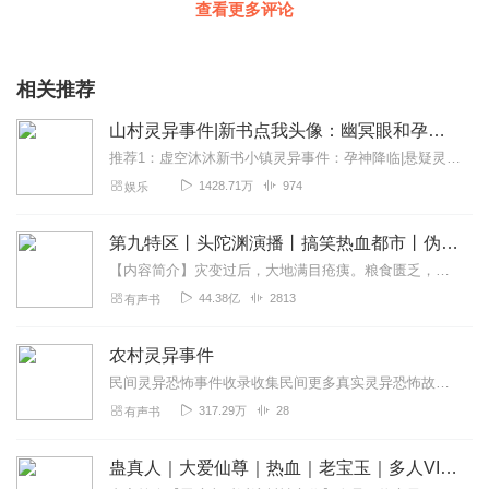
查看更多评论
相关推荐
山村灵异事件|新书点我头像：幽冥眼和孕神降临
推荐1：虚空沐沐新书小镇灵异事件：孕神降临|悬疑灵异推理|微恐正在热播，本故事讲述了一个孩子是个怪胎，母亲只能狠心将孩子活埋，但没想到三个月后，死了...
1428.71万
974
娱乐
第九特区丨头陀渊演播丨搞笑热血都市丨伪戒丨VIP免费多人有声剧
【内容简介】灾变过后，大地满目疮痍。粮食匮乏，资源紧俏，局势混乱……一位从待规划区杀出来的青年，背对着漫天黄沙，孤身来到九区谋生，却不曾想偶然结识三五好友，一念...
44.38亿
2813
有声书
农村灵异事件
民间灵异恐怖事件收录收集民间更多真实灵异恐怖故事灵异恐怖惊悚身临其境耐人寻味
317.29万
28
有声书
蛊真人｜大爱仙尊｜热血｜老宝玉｜多人VIP免费有声剧