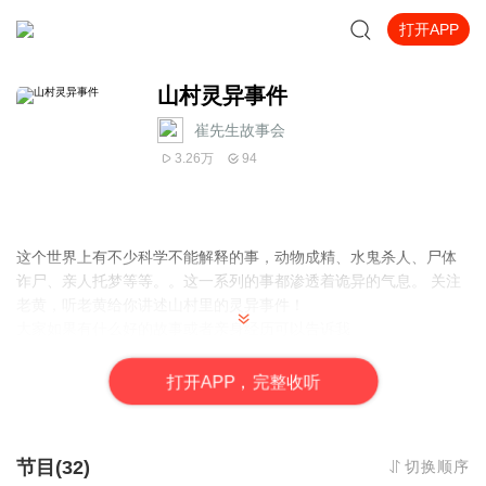
打开APP
山村灵异事件
崔先生故事会
3.26万
94
这个世界上有不少科学不能解释的事，动物成精、水鬼杀人、尸体
诈尸、亲人托梦等等。。这一系列的事都渗透着诡异的气息。 关注
老黄，听老黄给你讲述山村里的灵异事件！
大家如果有什么好的故事或者亲身经历可以告诉我
V:C3414742734
打
开
A
P
P，完整收听
节目(32)
切换顺序