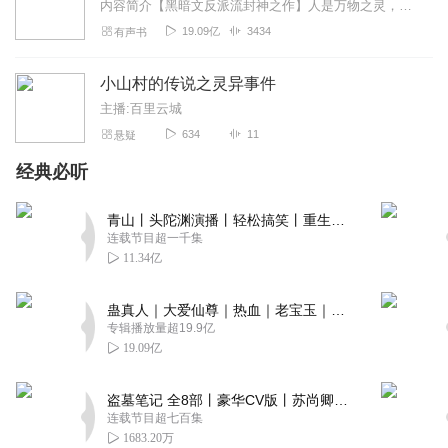
内容简介【黑暗文反派流封神之作】人是万物之灵，蛊是天地真精。一个穿越者不断重生的故事。一个养蛊、炼蛊、用蛊的奇特世界。配音组（男角色）老宝玉旁白...
19.09亿
3434
有声书
小山村的传说之灵异事件
主播:百里云城
634
11
悬疑
经典必听
青山丨头陀渊演播丨轻松搞笑丨重生穿越丨古代权谋丨VIP免费 | 多人有声剧
连载节目超一千集
11.34亿
蛊真人｜大爱仙尊｜热血｜老宝玉｜多人VIP免费有声剧
专辑播放量超19.9亿
19.09亿
盗墓笔记 全8部丨豪华CV版丨苏尚卿&边江 领衔 多人有声剧丨冠声文化丨南派三叔
连载节目超七百集
1683.20万