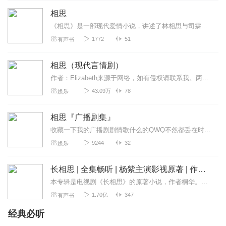
相思
《相思》是一部现代爱情小说，讲述了林相思与司霖宇这对夫妻因误会和背叛而陷入婚姻危机的故事。林相思深爱司霖宇，却遭其冷漠对待和怀疑；司霖宇则因初恋苏娅的挑拨而对林...
1772
51
有声书
相思（现代言情剧）
作者：Elizabeth来源于网络，如有侵权请联系我。两个人，一段情，多少相思在不经意的时候，进入到了梦里，而他和她却仍是浑然不知且看极度腹黑律师怎么收服心软小...
43.09万
78
娱乐
相思『广播剧集』
收藏一下我的广播剧剧情歌什么的QWQ不然都丢在时光里了。QAQ。团队作品就扔在相思家了，欢迎移步~
9244
32
娱乐
长相思 | 全集畅听 | 杨紫主演影视原著 | 作者桐华
本专辑是电视剧《长相思》的原著小说，作者桐华。音频包括电视剧第一、二季内容，1~188集为第一季，189~345集为第二季。独家有声剧版本特别放送喜马拉雅独家...
1.70亿
347
有声书
经典必听