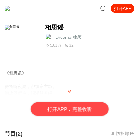
打开APP
相思谣
Dreamer律颖
5.62万
32
《相思谣》
倚窗听夜漏，密织寒衣就。
滴成肠断声，泪湿鸳鸯绣。
遥怜君子意，当若初依旧。
应知楼上人，更比黄花瘦。
打
开
A
P
P，完整收听
精选作曲、作词或诗词配乐等原创作品十首：《相思谣》、韦
庄《思帝乡(春日游)》、《上邪》、《有所思》、李白《秋风词》、
辛弃疾《青玉案(元夕)》、苏轼《蝶恋花(花褪残红)》、李之仪《卜
节目(2)
切换顺序