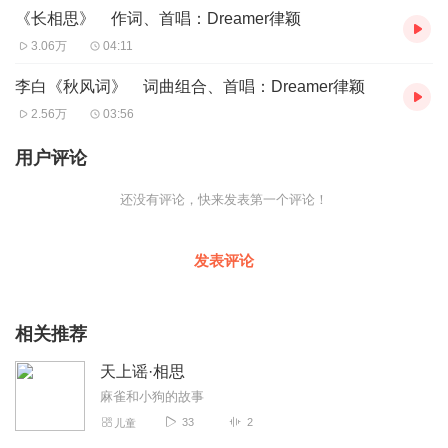
算子(我住长江头)》、秦观《鹊桥仙(纤云弄巧)》、《长相思》、
《长相思》 作词、首唱：Dreamer律颖
……
3.06万
04:11
相思谣,思帝乡,春日游,上邪,有所思,秋风词,青玉案,元夕,蝶恋花,花褪
残红青杏小,卜算子,我住长江头,鹊桥仙,纤云弄巧,长相思,宋金元八名
李白《秋风词》 词曲组合、首唱：Dreamer律颖
家,韦庄,汉乐府,李白,辛弃疾,苏轼,李之仪,秦观,王俊雄,Dreamer律颖
2.56万
03:56
用户评论
还没有评论，快来发表第一个评论！
发表评论
相关推荐
天上谣·相思
麻雀和小狗的故事
33
2
儿童