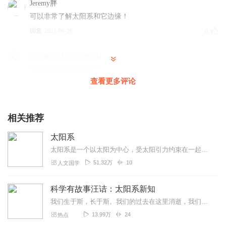
Jeremy胖
可以非常了解太阳系和它边缘！
回复
2021-06-26
0
3hyuur59b17m5yowrz8q
为什么那么多的剪切？
查看更多评论
回复
2023-06-30
0
相关推荐
太阳系
太阳系是一个以太阳为中心，受太阳引力约束在一起的天体系统，包括太阳、行星及其卫星、矮行星、小行星、彗星和行星际物质。太阳系位于距银河系中心大约2.4~2.7万...
51.32万
10
人文国学
科学有故事汪诘：太阳系新知
我们生于斯，长于斯。我们的过去在这里消逝，我们的未来从这里开始。我们的好奇在这里得到满足，我们的智慧在这里不断延展。这里是太阳系。让我们一起飞越地球，到达太阳系...
13.99万
24
热点